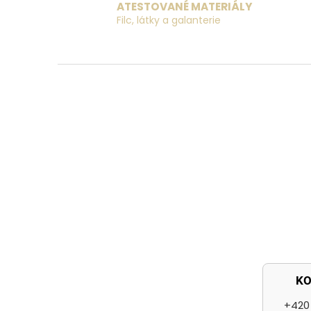
ATESTOVANÉ MATERIÁLY
Filc, látky a galanterie
Z
á
p
a
t
í
K
+420 