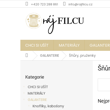
Přejít
+420 723 288 861
info@rajfilcu.cz
na
obsah
CHCI SI UŠÍT
MATERIÁLY
GALANTER
Domů
GALANTERIE
Šňůry, pruženky
P
Šňůr
o
Přeskočit
s
kategorie
Kategorie
t
r
CHCI SI UŠÍT
a
MATERIÁLY
n
GALANTERIE
Nejpr
n
í
Knoflíky, kabošony