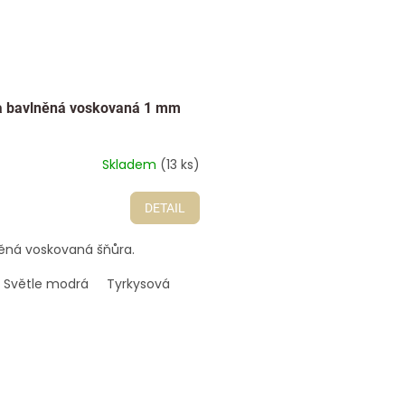
a bavlněná voskovaná 1 mm
Skladem
(13 ks)
DETAIL
ěná voskovaná šňůra.
Světle modrá
Tyrkysová
O
v
l
á
d