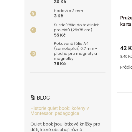
30 Kč
Hadovka 3 mm
3 Kč
Pruže
karta
Šustící fólie do textilních
projektů (25x75 cm)
55 Kč
Pokovená fólie A4
42 K
(samolepící) 0,7 mm -
plocha pro magnety a
Měrná
8,40 Kč
magnetky
cena:
79 Kč
Prádl
🔡 BLOG
Historie quiet book: kořeny v
Montessori pedagogice
Quiet book jsou látkové knížky pro
děti, které obsahují různé