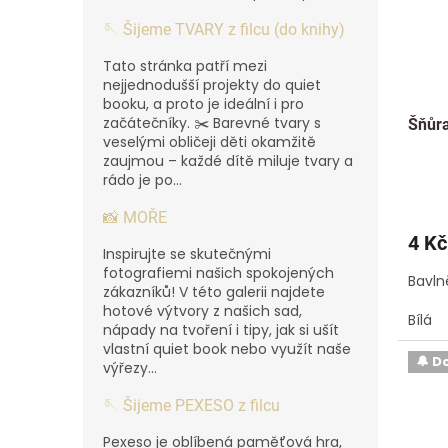
🪡 Šijeme TVARY z filcu (do knihy)
Tato stránka patří mezi
nejjednodušší projekty do quiet
booku, a proto je ideální i pro
začátečníky. ✂️ Barevné tvary s
Šňůra
veselými obličeji děti okamžitě
zaujmou – každé dítě miluje tvary a
rádo je po...
📸 MOŘE
4 Kč
Inspirujte se skutečnými
fotografiemi našich spokojených
Bavln
zákazníků! V této galerii najdete
hotové výtvory z našich sad,
Bílá
nápady na tvoření i tipy, jak si ušít
vlastní quiet book nebo využít naše
🔔 D
výřezy...
🪡 Šijeme PEXESO z filcu
Pexeso je oblíbená paměťová hra,