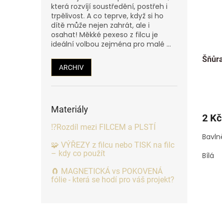
která rozvíjí soustředění, postřeh i
trpělivost. A co teprve, když si ho
dítě může nejen zahrát, ale i
osahat! Měkké pexeso z filcu je
ideální volbou zejména pro malé ...
Šňůr
ARCHIV
Materiály
2 Kč
⁉️Rozdíl mezi FILCEM a PLSTÍ
Bavln
🧩 VÝŘEZY z filcu nebo TISK na filc
– kdy co použít
Bílá
🧲 MAGNETICKÁ vs POKOVENÁ
fólie - která se hodí pro váš projekt?