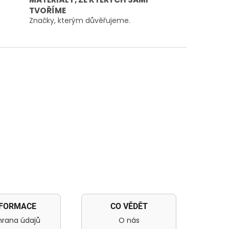
TVOŘÍME
Značky, kterým důvěřujeme.
NFORMACE
CO VĚDĚT
rana údajů
O nás