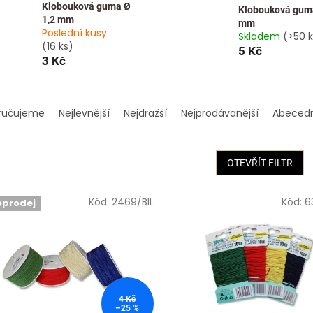
Klobouková guma Ø
Klobouková gum
1,2 mm
mm
Poslední kusy
Skladem
(>50 k
(16 ks)
5 Kč
3 Kč
ručujeme
Nejlevnější
Nejdražší
Nejprodávanější
Abeced
OTEVŘÍT FILTR
Kód:
2469/BIL
Kód:
6
oprodej
🇨🇿
4 Kč
–25 %