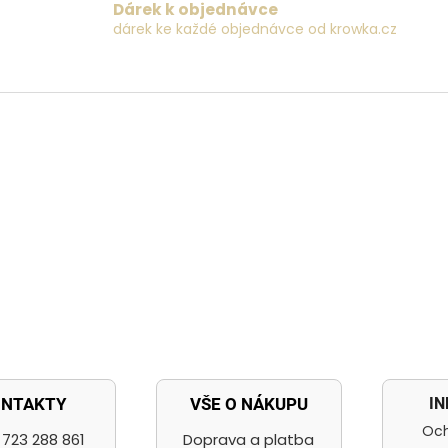
a
Dárek k objednávce
c
dárek ke každé objednávce od krowka.cz
í
p
r
v
k
y
v
ý
p
i
s
u
I
ONTAKTY
VŠE O NÁKUPU
Och
723 288 861
Doprava a platba