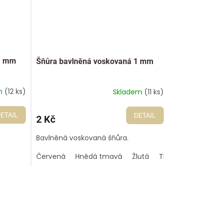
1 mm
Šňůra bavlněná voskovaná 1 mm
m
(12 ks)
Skladem
(11 ks)
ETAIL
DETAIL
2 Kč
Bavlněná voskovaná šňůra.
Červená
Hnědá tmavá
Žlutá
Tmavě zelená