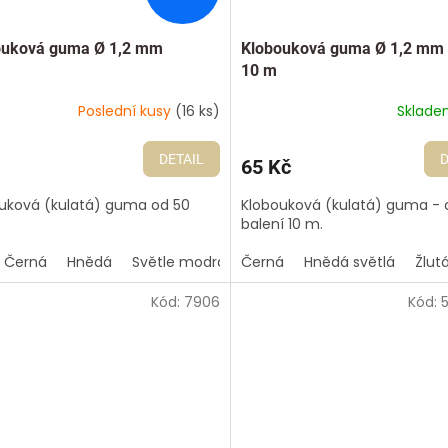
ouková guma Ø 1,2 mm
Klobouková guma Ø 1,2 mm 
10 m
Poslední kusy
(16 ks)
Sklad
DETAIL
D
65 Kč
uková (kulatá) guma od 50
Klobouková (kulatá) guma - 
balení 10 m.
Černá
Hnědá
Světle modrá
Černá
Tmavě šedá
Hnědá světlá
Zelená lesní
Žlut
Kód:
7906
Kód: