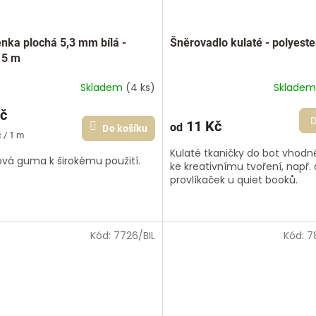
nka plochá 5,3 mm bílá -
Šněrovadlo kulaté - polyeste
 5 m
Skladem
(4 ks)
Sklade
č
D
11 Kč
od
Do košíku
 / 1 m
Kulaté tkaničky do bot vhodn
ová guma k širokému použití.
ke kreativnímu tvoření, např.
provlíkaček u quiet booků.
Kód:
7726/BIL
Kód:
7
🇨🇿