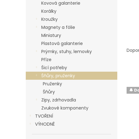
p
Kovová galanterie
a
Korálky
n
Kroužky
e
Magnety a fólie
l
Miniatury
Ř
Plastová galanterie
a
Dopo
Prýmky, stuhy, lemovky
z
Příze
e
Šicí potřeby
n
Šňůry, pruženky
í
p
Pruženky
V
r
🔔 D
Šňůry
ý
o
🇨🇿
Zipy, zdrhovadla
p
d
i
Zvukové komponenty
u
s
TVOŘENÍ
k
p
VÝHODNĚ
t
r
ů
o