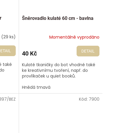
r
Šněrovadlo kulaté 60 cm - bavlna
m
(29 ks)
Momentálně vyprodáno
ETAIL
DETAIL
40 Kč
é také
Kulaté tkaničky do bot vhodné také
 do
ke kreativnímu tvoření, např. do
provlíkaček u quiet booků.
Hnědá tmavá
897/BEZ
Kód:
7900
🇨🇿