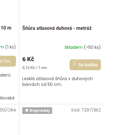
 10 m
Šňůra atlasová duhová - metráž
em
(1 ks)
Skladem
(>50 ks)
6 Kč
ETAIL
Do košíku
Měrná
0,12 Kč / 1 cm
cena:
alení.
Lesklá atlasová šňůra v duhových
barvách od 50 cm.
álovská
Tmavě žlutá
Tyrkysová tmavá
Šedá
Tmavě or
00/ORA
Kód:
7297/BEZ
🔔 Doprodej