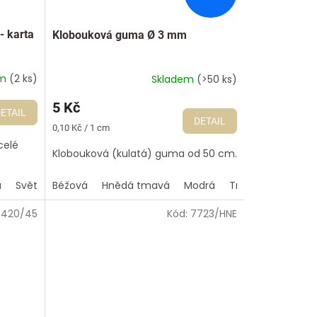
- karta
Klobouková guma Ø 3 mm
em
(2 ks)
Skladem
(>50 ks)
5 Kč
ETAIL
DETAIL
Měrná
0,10 Kč / 1 cm
cena:
celé
Klobouková (kulatá) guma od 50 cm.
á
Světle modrá
Béžová
Světle šedá
Hnědá tmavá
Tmavě šedá
Modrá
Tmavě šedá
Zelená
Zelen
Ze
5420/45
Kód:
7723/HNE