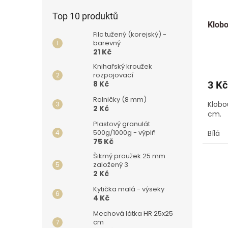
d
u
Top 10 produktů
Klob
k
Filc tužený (korejský) -
t
barevný
ů
21 Kč
Knihařský kroužek
rozpojovací
3 Kč
8 Kč
Rolničky (8 mm)
Klobo
2 Kč
cm.
Plastový granulát
500g/1000g - výplň
Bílá
75 Kč
🇨🇿
Šikmý proužek 25 mm
založený 3
2 Kč
Kytička malá - výseky
4 Kč
Mechová látka HR 25x25
cm