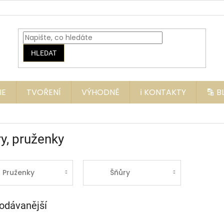
HLEDAT
IE
TVOŘENÍ
VÝHODNĚ
ℹ️ KONTAKTY
🔡 
y, pruženky
Pruženky
Šňůry
odávanější