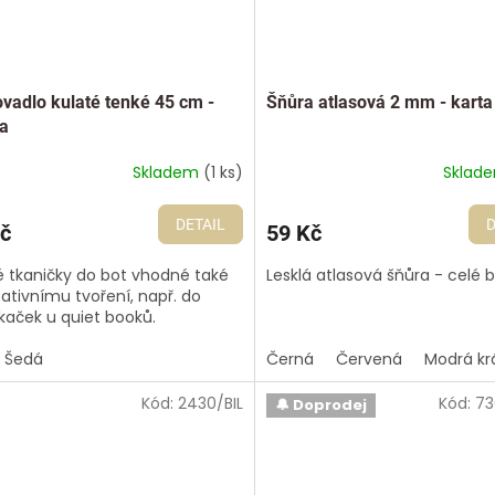
vadlo kulaté tenké 45 cm -
Šňůra atlasová 2 mm - karta
a
Skladem
(1 ks)
Sklad
DETAIL
D
č
59 Kč
é tkaničky do bot vhodné také
Lesklá atlasová šňůra - celé b
eativnímu tvoření, např. do
íkaček u quiet booků.
Šedá
Černá
Červená
Modrá kr
Kód:
2430/BIL
Kód:
73
🔔 Doprodej