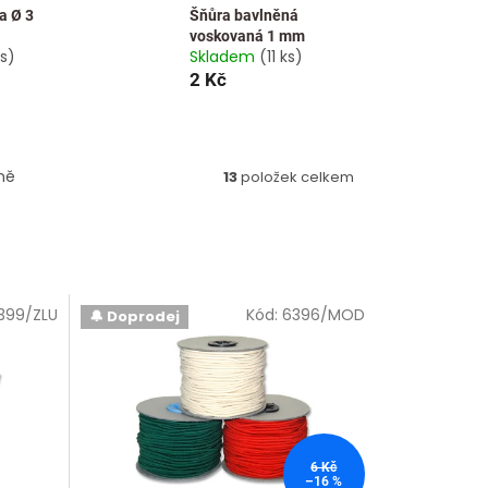
a Ø 3
Šňůra bavlněná
voskovaná 1 mm
s)
Skladem
(11 ks)
2 Kč
ně
13
položek celkem
399/ZLU
Kód:
6396/MOD
🔔 Doprodej
🇨🇿
6 Kč
–16 %