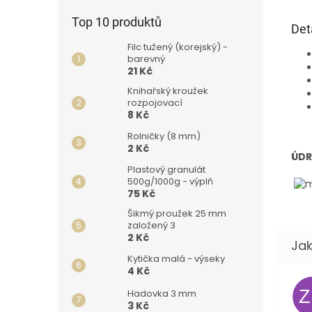
Top 10 produktů
Det
Filc tužený (korejský) -
barevný
21 Kč
Knihařský kroužek
rozpojovací
8 Kč
Rolničky (8 mm)
2 Kč
ÚDR
Plastový granulát
500g/1000g - výplň
75 Kč
Šikmý proužek 25 mm
založený 3
2 Kč
Kytička malá - výseky
4 Kč
Hadovka 3 mm
3 Kč