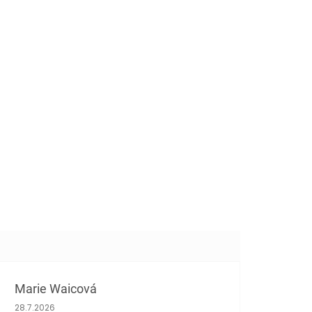
Marie Waicová
Hodnocení obchodu je 5 z 5 hvězdiček.
28.7.2026