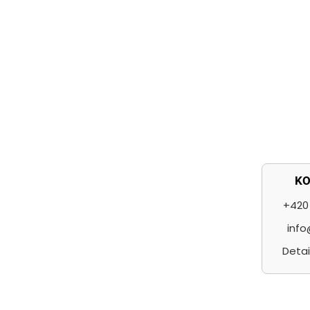
p
a
t
í
K
+420 
info
Detai