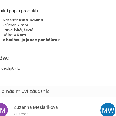
ailní popis produktu
Materiál:
100% bavlna
Průměr:
2 mm
Barva:
bílá, šedá
Délka:
45 cm
V balíčku je jeden pár šňůrek
ŽBA:
Zuzanna Mesiariková
ZM
MW
Hodnocení obchodu je 5 z 5 hvězdiček.
28.7.2026