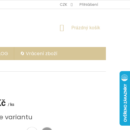
CZK
Přihlášení
NÁKUPNÍ
Prázdný košík
KOŠÍK
BLOG
🔄 Vrácení zboží
Kč
/ ks
e variantu