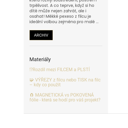
trpělivost. A co teprve, když si ho
dítě může nejen zahrát, ale i
osahat! Měkké pexeso z filcu je
ideální volbou zejména pro malé ...
ARCHIV
Materiály
⁉️Rozdíl mezi FILCEM a PLSTÍ
🧩 VÝŘEZY z filcu nebo TISK na filc
– kdy co použít
🧲 MAGNETICKÁ vs POKOVENÁ
fólie - která se hodí pro váš projekt?
Z
á