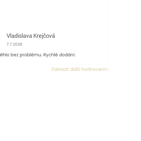
Vladislava Krejčová
Hodnocení obchodu je 5 z 5 hvězdiček.
7.7.2026
ěhlo bez problému. Rychlé dodání.
Zobrazit další hodnocení