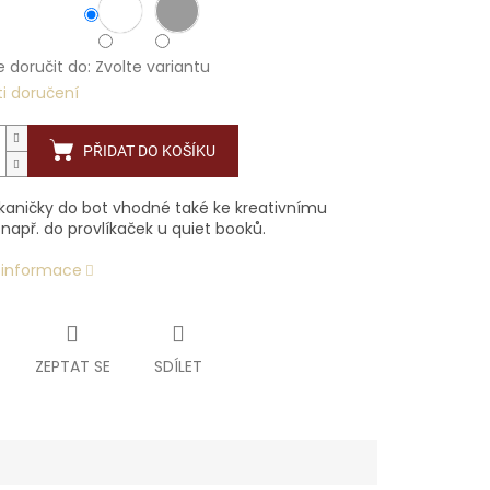
doručit do:
Zvolte variantu
i doručení
PŘIDAT DO KOŠÍKU
tkaničky do bot vhodné také ke kreativnímu
 např. do provlíkaček u quiet booků.
í informace
ZEPTAT SE
SDÍLET