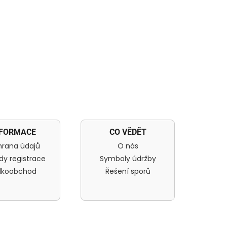
NFORMACE
CO VĚDĚT
rana údajů
O nás
dy registrace
Symboly údržby
lkoobchod
Řešení sporů