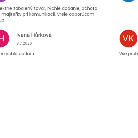
ektne zabalený tovar, rýchle dodanie, ochota
 majiteľky pri komunikácii. Vrele odporúčam
up.
Ivana Hůrková
IH
VK
Hodnocení obchodu je 5 z 5 hvězdiček.
8.7.2026
i rychlé dodání.
Vše prob