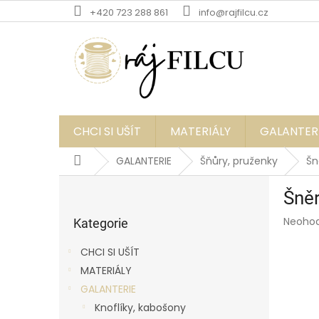
Přejít
+420 723 288 861
info@rajfilcu.cz
na
obsah
CHCI SI UŠÍT
MATERIÁLY
GALANTER
Domů
GALANTERIE
Šňůry, pruženky
Šn
P
Šněr
o
Přeskočit
s
Průmě
Neoho
kategorie
Kategorie
t
hodnoc
r
produk
CHCI SI UŠÍT
a
je
MATERIÁLY
0,0
n
z
GALANTERIE
n
5
í
Knoflíky, kabošony
hvězdič