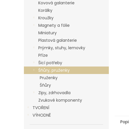
p
Kovová galanterie
a
Korálky
n
Kroužky
e
Magnety a fólie
l
Miniatury
Plastová galanterie
Prýmky, stuhy, lemovky
Příze
Šicí potřeby
Šňůry, pruženky
Pruženky
Šňůry
Zipy, zdrhovadla
Zvukové komponenty
TVOŘENÍ
VÝHODNĚ
Popi