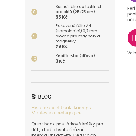
Šustící fólie do textilních
Perf
projektů (25x75 cm)
pani
55 Kč
nák
Pokovená fólie A4
(samolepící) 0,7 mm -
plocha pro magnety a
magnetky
79 Kč
Velm
Knoflík ryba (dřevo)
3 Kč
🔡 BLOG
Historie quiet book: kořeny v
Montessori pedagogice
Quiet book jsou látkové knížky pro
děti, které obsahují různé
interaktivní aktivity. Děti v nich