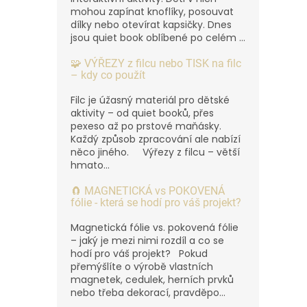
mohou zapínat knoflíky, posouvat
dílky nebo otevírat kapsičky. Dnes
jsou quiet book oblíbené po celém ...
🧩 VÝŘEZY z filcu nebo TISK na filc
– kdy co použít
Filc je úžasný materiál pro dětské
aktivity – od quiet booků, přes
pexeso až po prstové maňásky.
Každý způsob zpracování ale nabízí
něco jiného. Výřezy z filcu – větší
hmato...
🧲 MAGNETICKÁ vs POKOVENÁ
fólie - která se hodí pro váš projekt?
Magnetická fólie vs. pokovená fólie
– jaký je mezi nimi rozdíl a co se
hodí pro váš projekt? Pokud
přemýšlíte o výrobě vlastních
magnetek, cedulek, herních prvků
nebo třeba dekorací, pravděpo...