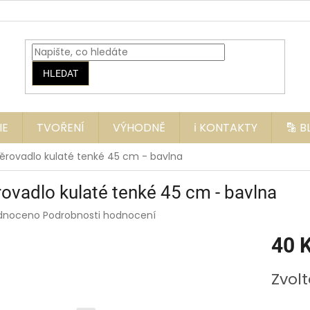
HLEDAT
IE
TVOŘENÍ
VÝHODNĚ
ℹ️ KONTAKTY
🔡 
ěrovadlo kulaté tenké 45 cm - bavlna
ovadlo kulaté tenké 45 cm - bavlna
rné
dnoceno
Podrobnosti hodnocení
ení
40 
tu
Měrná
Zvolt
cena:
ek.