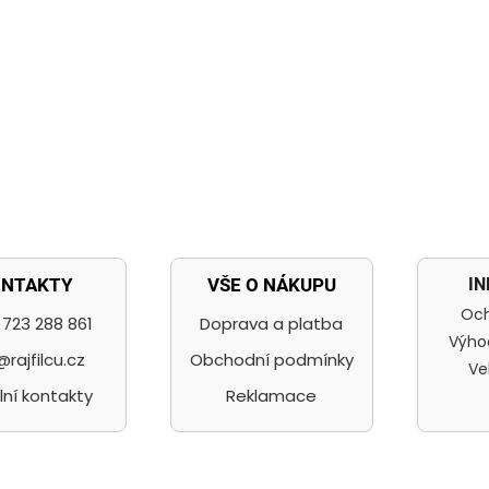
I
ONTAKTY
VŠE O NÁKUPU
Och
723 288 861
Doprava a platba
Výho
@rajfilcu.cz
Obchodní podmínky
Ve
lní kontakty
Reklamace