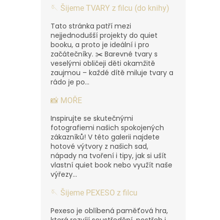
🪡 Šijeme TVARY z filcu (do knihy)
Tato stránka patří mezi
nejjednodušší projekty do quiet
booku, a proto je ideální i pro
začátečníky. ✂️ Barevné tvary s
veselými obličeji děti okamžitě
zaujmou – každé dítě miluje tvary a
rádo je po...
📸 MOŘE
Inspirujte se skutečnými
fotografiemi našich spokojených
zákazníků! V této galerii najdete
hotové výtvory z našich sad,
nápady na tvoření i tipy, jak si ušít
vlastní quiet book nebo využít naše
výřezy...
🪡 Šijeme PEXESO z filcu
Pexeso je oblíbená paměťová hra,
která rozvíjí soustředění, postřeh i