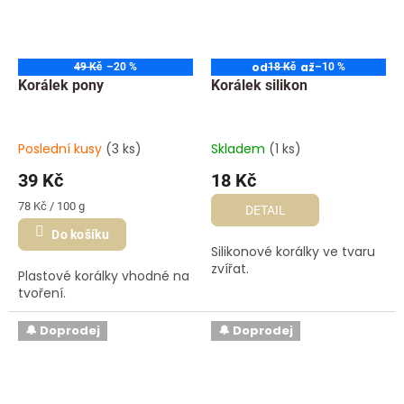
od
až
49 Kč
–20 %
18 Kč
–10 %
Korálek pony
Korálek silikon
Poslední kusy
(3 ks)
Skladem
(1 ks)
39 Kč
18 Kč
Měrná
78 Kč / 100 g
DETAIL
cena:
Do košíku
Silikonové korálky ve tvaru
zvířat.
Plastové korálky vhodné na
tvoření.
🔔 Doprodej
🔔 Doprodej