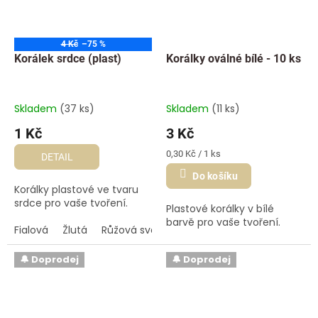
4 Kč
–75 %
Korálek srdce (plast)
Korálky oválné bílé - 10 ks
Skladem
(37 ks)
Skladem
(11 ks)
1 Kč
3 Kč
Měrná
0,30 Kč / 1 ks
DETAIL
cena:
Do košíku
Korálky plastové ve tvaru
srdce pro vaše tvoření.
Plastové korálky v bílé
barvě pro vaše tvoření.
Fialová
Žlutá
Růžová světlá
Růžová tmavá
Tyrkysová
🔔 Doprodej
🔔 Doprodej