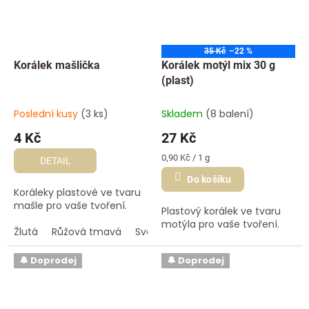
35 Kč
–22 %
Korálek mašlička
Korálek motýl mix 30 g
(plast)
Poslední kusy
(3 ks)
Skladem
(8 balení)
4 Kč
27 Kč
Měrná
0,90 Kč / 1 g
DETAIL
cena:
Do košíku
Koráleky plastové ve tvaru
mašle pro vaše tvoření.
Plastový korálek ve tvaru
motýla pro vaše tvoření.
Žlutá
Růžová tmavá
Světle fialová
Světle modrá
🔔 Doprodej
🔔 Doprodej