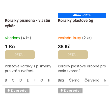
40 Kč
–12 %
Korálky písmena - vlastní
Korálky plastové 5g
výběr
Skladem
(4 ks)
Poslední kusy
(2 ks)
1 Kč
35 Kč
DETAIL
DETAIL
Plastové korálky s písmeny
Korálky plastové drobné pro
pro vaše tvoření.
vaše tvoření.
B
C
D
E
F
G
H
I
Bílá
J
L
Černá
M
N
Červená
O
P
Q
Mod
🔔 Doprodej
🔔 Doprodej