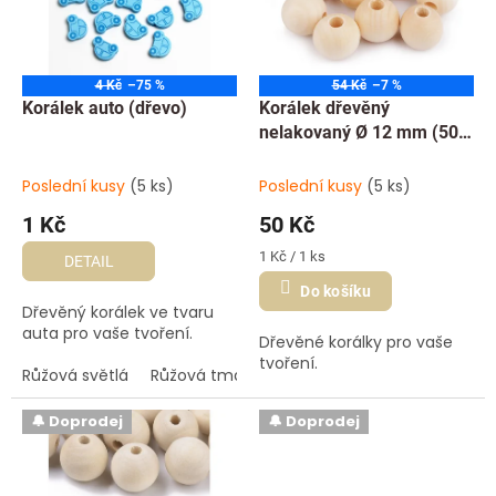
t
s
ů
p
r
o
4 Kč
–75 %
54 Kč
–7 %
d
Korálek auto (dřevo)
Korálek dřevěný
u
nelakovaný Ø 12 mm (50
k
ks)
t
Poslední kusy
(5 ks)
Poslední kusy
(5 ks)
ů
1 Kč
50 Kč
Měrná
1 Kč / 1 ks
DETAIL
cena:
Do košíku
Dřevěný korálek ve tvaru
auta pro vaše tvoření.
Dřevěné korálky pro vaše
tvoření.
Růžová světlá
Růžová tmavá
🔔 Doprodej
🔔 Doprodej