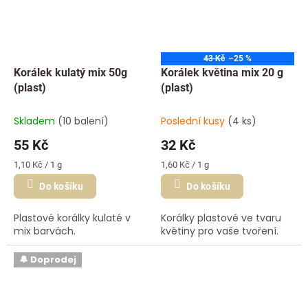
43 Kč
–25 %
Korálek kulatý mix 50g
Korálek květina mix 20 g
(plast)
(plast)
Skladem
(10 balení)
Poslední kusy
(4 ks)
55 Kč
32 Kč
Měrná
Měrná
1,10 Kč / 1 g
1,60 Kč / 1 g
cena:
cena:
Do košíku
Do košíku
Plastové korálky kulaté v
Korálky plastové ve tvaru
mix barvách.
květiny pro vaše tvoření.
🔔 Doprodej