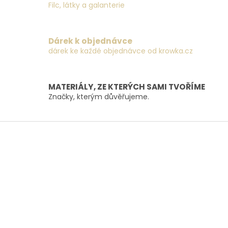
d
Filc, látky a galanterie
a
c
í
Dárek k objednávce
p
dárek ke každé objednávce od krowka.cz
r
v
k
y
MATERIÁLY, ZE KTERÝCH SAMI TVOŘÍME
v
Značky, kterým důvěřujeme.
ý
p
i
Z
s
á
u
p
a
t
í