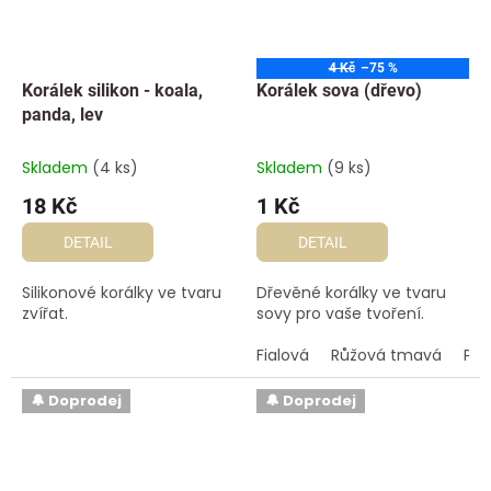
4 Kč
–75 %
Korálek silikon - koala,
Korálek sova (dřevo)
panda, lev
Skladem
(4 ks)
Skladem
(9 ks)
18 Kč
1 Kč
DETAIL
DETAIL
Silikonové korálky ve tvaru
Dřevěné korálky ve tvaru
zvířat.
sovy pro vaše tvoření.
Fialová
Růžová tmavá
Pet
🔔 Doprodej
🔔 Doprodej