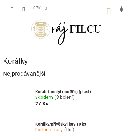
Přejít
na
CZK
NÁKUP
obsah
KOŠÍK
Korálky
Nejprodávanější
Korálek motýl mix 30 g (plast)
Skladem
(8 balení)
27 Kč
Korálky/přívěsky listy 10 ks
Poslední kusy
(1 ks)