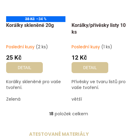
38 Kč
–34 %
Korálky skleněné 20g
Korálky/přívěsky listy 10
ks
Poslední kusy
(2 ks)
Poslední kusy
(1 ks)
25 Kč
12 Kč
DETAIL
DETAIL
Korálky skleněné pro vaše
Přívěsky ve tvaru listů pro
tvoření.
vaše tvoření.
Zelená
větší
18
položek celkem
O
v
l
á
ATESTOVANÉ MATERIÁLY