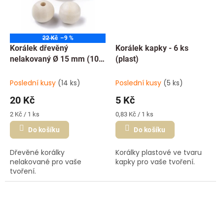
22 Kč
–9 %
Korálek dřevěný
Korálek kapky - 6 ks
nelakovaný Ø 15 mm (10
(plast)
ks)
Poslední kusy
(14 ks)
Poslední kusy
(5 ks)
20 Kč
5 Kč
Měrná
Měrná
2 Kč / 1 ks
0,83 Kč / 1 ks
cena:
cena:
Do košíku
Do košíku
Dřevěné korálky
Korálky plastové ve tvaru
nelakované pro vaše
kapky pro vaše tvoření.
tvoření.