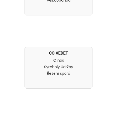
Velkoobchod
CO VĚDĚT
O nás
Symboly údržby
Řešení sporů