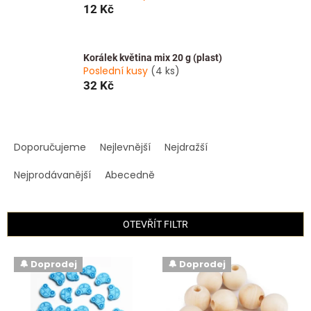
12 Kč
Korálek květina mix 20 g (plast)
Poslední kusy
(4 ks)
32 Kč
Ř
a
Doporučujeme
Nejlevnější
Nejdražší
z
e
Nejprodávanější
Abecedně
n
í
p
OTEVŘÍT FILTR
r
o
V
🔔 Doprodej
🔔 Doprodej
d
ý
u
p
k
i