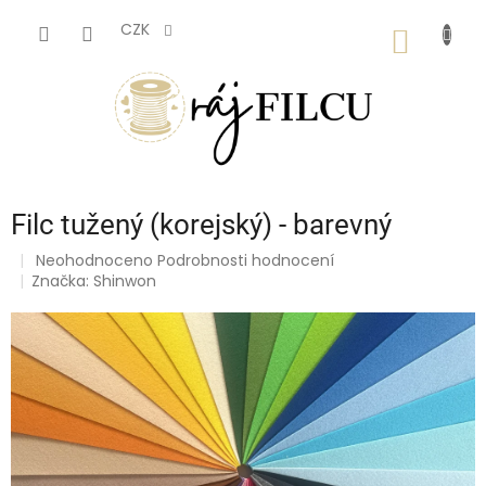
Přejít
na
CZK
NÁKUP
obsah
KOŠÍK
Filc tužený (korejský) - barevný
Průměrné
Neohodnoceno
Podrobnosti hodnocení
hodnocení
Značka:
Shinwon
produktu
je
0,0
z
5
hvězdiček.