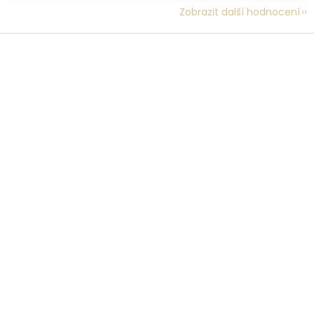
Zobrazit další hodnocení
Z
á
p
a
t
í