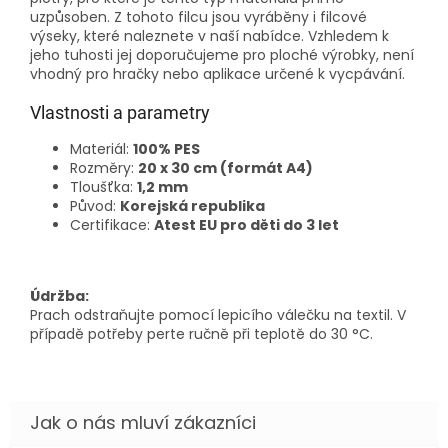
uzpůsoben. Z tohoto filcu jsou vyráběny i filcové
výseky, které naleznete v naší nabídce. Vzhledem k
jeho tuhosti jej doporučujeme pro ploché výrobky, není
vhodný pro hračky nebo aplikace určené k vycpávání.
Vlastnosti a parametry
Materiál:
100% PES
Rozměry:
20 x 30 cm (formát A4)
Tloušťka:
1,2 mm
Původ:
Korejská republika
Certifikace:
Atest EU pro děti do 3 let
Údržba:
Prach odstraňujte pomocí lepicího válečku na textil. V
případě potřeby perte ručně při teplotě do 30 °C.