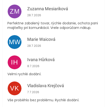
Zuzanna Mesiariková
ZM
Hodnocení obchodu je 5 z 5 hvězdiček.
28.7.2026
Perfektne zabalený tovar, rýchle dodanie, ochota pani
majiteľky pri komunikácii. Vrele odporúčam nákup.
Marie Waicová
MW
Hodnocení obchodu je 5 z 5 hvězdiček.
28.7.2026
Ivana Hůrková
IH
Hodnocení obchodu je 5 z 5 hvězdiček.
8.7.2026
Velmi rychlé dodání.
Vladislava Krejčová
VK
Hodnocení obchodu je 5 z 5 hvězdiček.
7.7.2026
Vše proběhlo bez problému. Rychlé dodání.