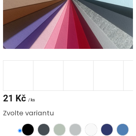
21 Kč
/ ks
Měrná
Zvolte variantu
cena: