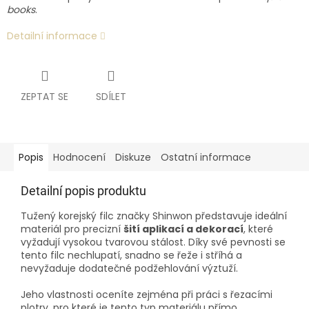
books
.
Detailní informace
ZEPTAT SE
SDÍLET
Popis
Hodnocení
Diskuze
Ostatní informace
Detailní popis produktu
Tužený korejský filc značky Shinwon představuje ideální
materiál pro precizní
šití aplikací a dekorací
, které
vyžadují vysokou tvarovou stálost. Díky své pevnosti se
tento filc nechlupatí, snadno se řeže i stříhá a
nevyžaduje dodatečné podžehlování výztuží.
Jeho vlastnosti oceníte zejména při práci s řezacími
plotry, pro které je tento typ materiálu přímo