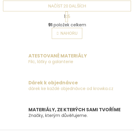
NAČÍST 20 DALŠÍCH
S
1
5
t
O
r
91
položek celkem
v
á
l
NAHORU
n
á
k
o
d
v
a
á
ATESTOVANÉ MATERIÁLY
c
n
Filc, látky a galanterie
í
í
p
r
v
Dárek k objednávce
k
dárek ke každé objednávce od krowka.cz
y
v
ý
p
MATERIÁLY, ZE KTERÝCH SAMI TVOŘÍME
i
Značky, kterým důvěřujeme.
s
u
Z