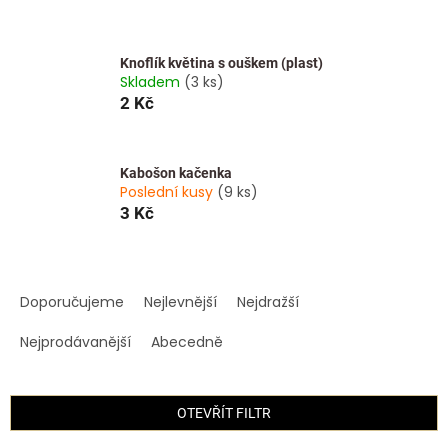
Knoflík květina s ouškem (plast)
Skladem
(3 ks)
2 Kč
Kabošon kačenka
Poslední kusy
(9 ks)
3 Kč
Ř
a
Doporučujeme
Nejlevnější
Nejdražší
z
e
Nejprodávanější
Abecedně
n
í
p
OTEVŘÍT FILTR
r