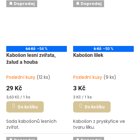
🔔 Doprodej
🔔 Doprodej
64 Kč
–54 %
6 Kč
–50 %
Kabošon lesní zvířata,
Kabošon lilek
žalud a houba
Poslední kusy
(12 ks)
Poslední kusy
(9 ks)
29 Kč
3 Kč
Měrná
Měrná
3,63 Kč / 1 ks
3 Kč / 1 ks
cena:
cena:
Do košíku
Do košíku
Sada kabošonů lesních
Kabošon z pryskyřice ve
zvířat.
tvaru lilku.