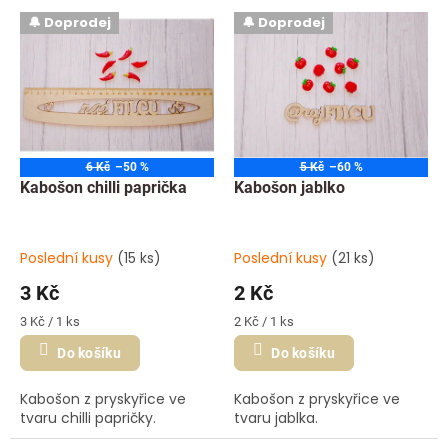
o
V
🔔 Doprodej
🔔 Doprodej
d
ý
u
p
k
i
t
s
ů
p
r
o
6 Kč
–50 %
5 Kč
–60 %
d
Kabošon chilli paprička
Kabošon jablko
u
k
t
Poslední kusy
(15 ks)
Poslední kusy
(21 ks)
ů
3 Kč
2 Kč
Měrná
Měrná
3 Kč / 1 ks
2 Kč / 1 ks
cena:
cena:
Do košíku
Do košíku
Kabošon z pryskyřice ve
Kabošon z pryskyřice ve
tvaru chilli papričky.
tvaru jablka.