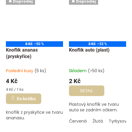
🔔 Doprodej
🔔 Doprodej
8 Kč
–50 %
3 Kč
–33 %
Knoflík ananas
Knoflík auto (plast)
(pryskyřice)
Poslední kusy
(5 ks)
Skladem
(>50 ks)
4 Kč
2 Kč
Měrná
4 Kč / 1 ks
DETAIL
cena:
Do košíku
Plastový knoflík ve tvaru
auta se zadním očkem.
Knoflík z pryskyřice ve tvaru
ananasu.
Červená
Žlutá
Tyrkysová 