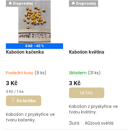
🔔 Doprodej
🔔 Doprodej
5 Kč
–40 %
Kabošon kačenka
Kabošon květina
Poslední kusy
(9 ks)
Skladem
(31 ks)
3 Kč
3 Kč
Měrná
3 Kč / 1 ks
DETAIL
cena:
Do košíku
Kabošon z pryskyřice ve
tvaru květiny.
Kabošon z pryskyřice ve
tvaru kačenky.
Žlutá
Růžová světlá