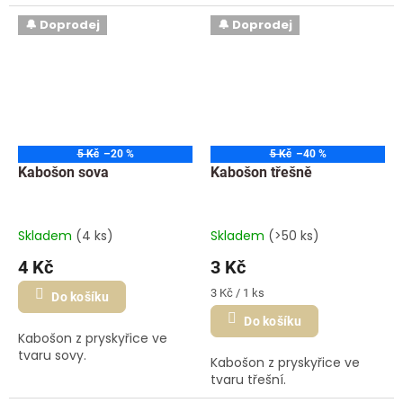
spybagů nebo látkových
knih (quiet booků).
🔔 Doprodej
🔔 Doprodej
5 Kč
–20 %
5 Kč
–40 %
Kabošon sova
Kabošon třešně
Skladem
(4 ks)
Skladem
(>50 ks)
4 Kč
3 Kč
Měrná
3 Kč / 1 ks
Do košíku
cena:
Do košíku
Kabošon z pryskyřice ve
tvaru sovy.
Kabošon z pryskyřice ve
tvaru třešní.