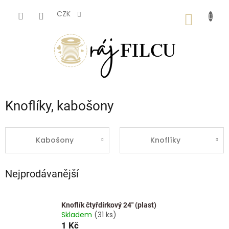
Přejít
na
CZK
NÁKUP
obsah
KOŠÍK
Knoflíky, kabošony
Kabošony
Knoflíky
Nejprodávanější
Knoflík čtyřdírkový 24" (plast)
Skladem
(31 ks)
1 Kč