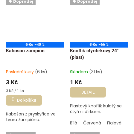
🔔 Doprodej
🔔 Doprodej
5 Kč
–40 %
3 Kč
–66 %
Kabošon žampión
Knoflík čtyřdírkový 24"
(plast)
Poslední kusy
(6 ks)
Skladem
(31 ks)
3 Kč
1 Kč
Měrná
3 Kč / 1 ks
DETAIL
cena:
Do košíku
Plastový knoflík kulatý se
čtyřmi dírkami.
Kabošon z pryskyřice ve
tvaru žampiónu.
Bílá
Červená
Fialová
Žlu