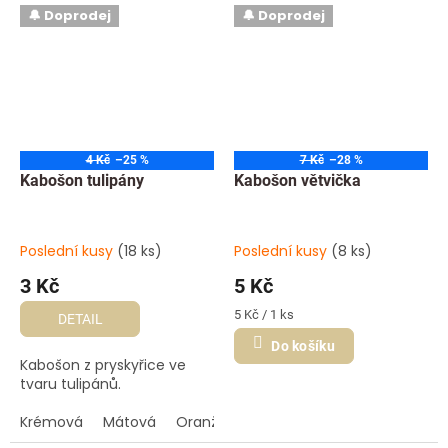
🔔 Doprodej
🔔 Doprodej
4 Kč
–25 %
7 Kč
–28 %
Kabošon tulipány
Kabošon větvička
Poslední kusy
(18 ks)
Poslední kusy
(8 ks)
3 Kč
5 Kč
Měrná
5 Kč / 1 ks
DETAIL
cena:
Do košíku
Kabošon z pryskyřice ve
tvaru tulipánů.
Krémová
Mátová
Oranžová
Růžová světlá
Růžová t