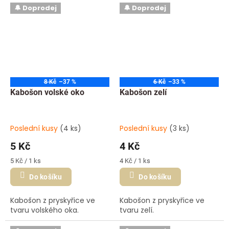
🔔 Doprodej
🔔 Doprodej
8 Kč
–37 %
6 Kč
–33 %
Kabošon volské oko
Kabošon zelí
Poslední kusy
(4 ks)
Poslední kusy
(3 ks)
5 Kč
4 Kč
Měrná
Měrná
5 Kč / 1 ks
4 Kč / 1 ks
cena:
cena:
Do košíku
Do košíku
Kabošon z pryskyřice ve
Kabošon z pryskyřice ve
tvaru volského oka.
tvaru zelí.