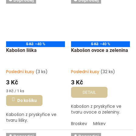
🔔 Doprodej
🔔 Doprodej
5 Kč
–40 %
5 Kč
–40 %
Kabošon liška
Kabošon ovoce a zelenina
Poslední kusy
(3 ks)
Poslední kusy
(32 ks)
3 Kč
3 Kč
Měrná
3 Kč / 1 ks
DETAIL
cena:
Do košíku
Kabošon z pryskyřice ve
tvaru ovoce a zeleniny.
Kabošon z pryskyřice ve
tvaru lišky.
Broskev
Mrkev