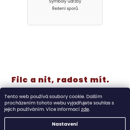
Symboly údržby
Řešení sporů
Filc a nit, radost mít.
Tento web používá soubory cookie. Dalším
procházením tohoto webu vyjadřujete souhlas s
jejich používáním. Více informací
zde
.
Vytvořil Shoptet
Nastavení
‼️Rušíme kategorii “výřezy a knoflíky” - již nebudou