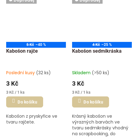
🔔 Doprodej
🔔 Doprodej
5 Kč
–40 %
4 Kč
–25 %
Kabošon rajče
Kabošon sedmikráska
Poslední kusy
(32 ks)
Skladem
(>50 ks)
3 Kč
3 Kč
Měrná
Měrná
3 Kč / 1 ks
3 Kč / 1 ks
cena:
cena:
Do košíku
Do košíku
Kabošon z pryskyřice ve
Krásný kabošon ve
tvaru rajčete.
výrazných barvách ve
tvaru sedmikrásky vhodný
na scrapbooking, do