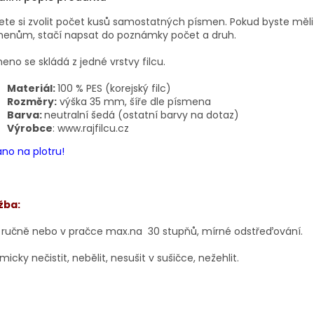
te si zvolit počet kusů samostatných písmen. Pokud byste měli
menům, stačí napsat do poznámky počet a druh.
eno se skládá z jedné vrstvy filcu.
Materiál:
100 % PES (korejský filc)
Rozměry:
výška 35 mm, šíře dle písmena
Barva:
neutralní šedá (ostatní barvy na dotaz)
Výrobce
: www.rajfilcu.cz
no na plotru!
žba:
 ručně nebo v pračce max.na 30 stupňů, mírné odstřeďování.
icky nečistit, nebělit, nesušit v sušičce, nežehlit.