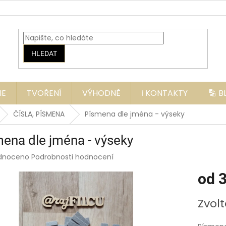
HLEDAT
IE
TVOŘENÍ
VÝHODNĚ
ℹ️ KONTAKTY
🔡 
ČÍSLA, PÍSMENA
Písmena dle jména - výseky
ena dle jména - výseky
rné
dnoceno
Podrobnosti hodnocení
ení
od
3
tu
Měrná
Zvolt
cena:
ek.