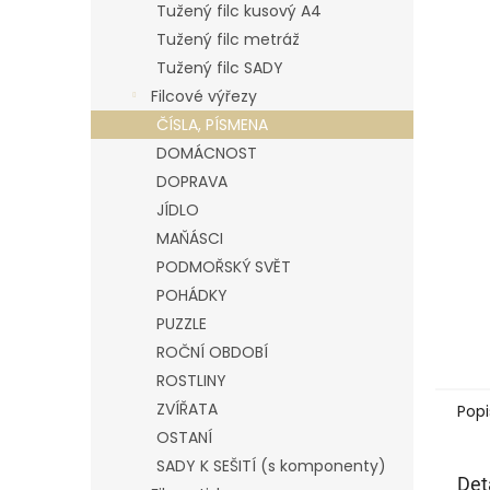
p
Tužený filc kusový A4
a
Tužený filc metráž
n
Tužený filc SADY
e
Filcové výřezy
l
ČÍSLA, PÍSMENA
DOMÁCNOST
DOPRAVA
JÍDLO
MAŇÁSCI
PODMOŘSKÝ SVĚT
POHÁDKY
PUZZLE
ROČNÍ OBDOBÍ
ROSTLINY
ZVÍŘATA
Popi
OSTANÍ
SADY K SEŠITÍ (s komponenty)
Det