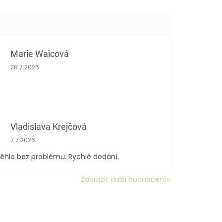
Marie Waicová
Hodnocení obchodu je 5 z 5 hvězdiček.
28.7.2026
Vladislava Krejčová
Hodnocení obchodu je 5 z 5 hvězdiček.
7.7.2026
ěhlo bez problému. Rychlé dodání.
Zobrazit další hodnocení