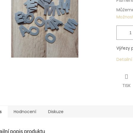
Písmen
Můžeme 
Možnost
Výřezy p
Detailn
TISK
s
Hodnocení
Diskuze
ailní popis produktu