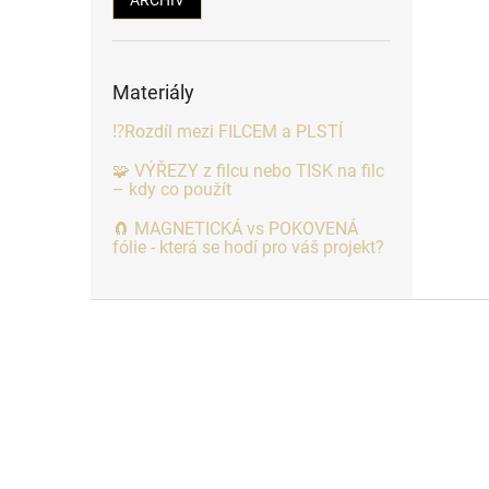
Materiály
⁉️Rozdíl mezi FILCEM a PLSTÍ
🧩 VÝŘEZY z filcu nebo TISK na filc
– kdy co použít
🧲 MAGNETICKÁ vs POKOVENÁ
fólie - která se hodí pro váš projekt?
Z
á
p
a
t
í