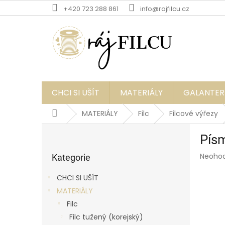
Přejít
+420 723 288 861
info@rajfilcu.cz
na
obsah
CHCI SI UŠÍT
MATERIÁLY
GALANTER
Domů
MATERIÁLY
Filc
Filcové výřezy
P
Písm
o
Přeskočit
s
Průmě
Neoho
kategorie
Kategorie
t
hodnoc
r
produk
CHCI SI UŠÍT
a
je
MATERIÁLY
0,0
n
z
Filc
n
5
í
Filc tužený (korejský)
hvězdič