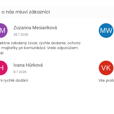
Zuzanna Mesiariková
ZM
MW
Hodnocení obchodu je 5 z 5 hvězdiček.
28.7.2026
ektne zabalený tovar, rýchle dodanie, ochota
 majiteľky pri komunikácii. Vrele odporúčam
up.
Ivana Hůrková
IH
VK
Hodnocení obchodu je 5 z 5 hvězdiček.
8.7.2026
i rychlé dodání.
Vše prob