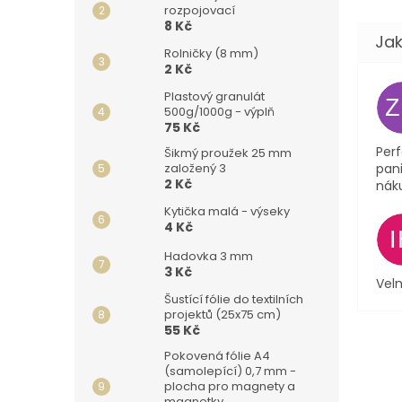
rozpojovací
8 Kč
Rolničky (8 mm)
2 Kč
Plastový granulát
500g/1000g - výplň
75 Kč
Perf
Šikmý proužek 25 mm
založený 3
pani
2 Kč
nák
Kytička malá - výseky
4 Kč
Hadovka 3 mm
3 Kč
Velm
Šustící fólie do textilních
projektů (25x75 cm)
55 Kč
Pokovená fólie A4
(samolepící) 0,7 mm -
plocha pro magnety a
magnetky