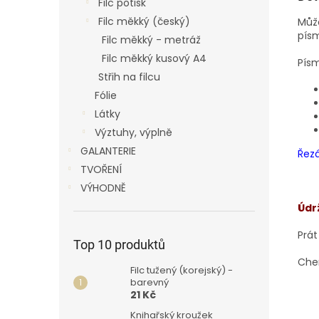
Filc potisk
Filc měkký (český)
Může
pís
Filc měkký - metráž
Filc měkký kusový A4
Písm
Střih na filcu
Fólie
Látky
Výztuhy, výplně
GALANTERIE
Řezá
TVOŘENÍ
VÝHODNĚ
Údr
Prát
Top 10 produktů
Chem
Filc tužený (korejský) -
barevný
21 Kč
Knihařský kroužek