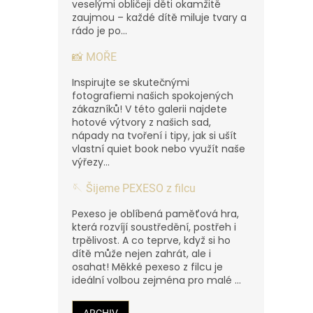
veselými obličeji děti okamžitě
zaujmou – každé dítě miluje tvary a
rádo je po...
📸 MOŘE
Inspirujte se skutečnými
fotografiemi našich spokojených
zákazníků! V této galerii najdete
hotové výtvory z našich sad,
nápady na tvoření i tipy, jak si ušít
vlastní quiet book nebo využít naše
výřezy...
🪡 Šijeme PEXESO z filcu
Pexeso je oblíbená paměťová hra,
která rozvíjí soustředění, postřeh i
trpělivost. A co teprve, když si ho
dítě může nejen zahrát, ale i
osahat! Měkké pexeso z filcu je
ideální volbou zejména pro malé ...
ARCHIV