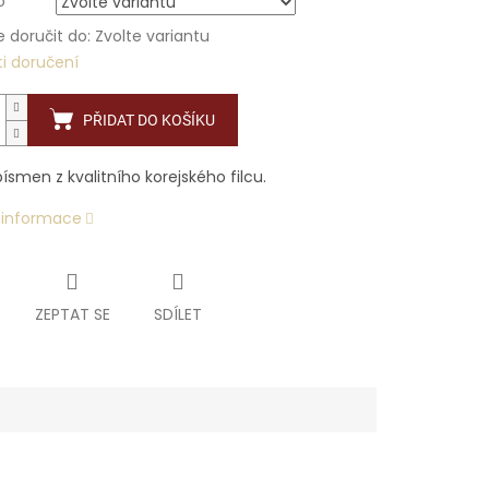
o
doručit do:
Zvolte variantu
i doručení
PŘIDAT DO KOŠÍKU
ísmen z kvalitního korejského filcu.
í informace
ZEPTAT SE
SDÍLET