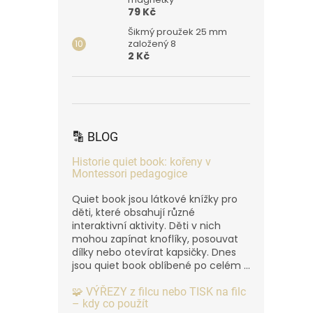
79 Kč
Šikmý proužek 25 mm
založený 8
2 Kč
🔡 BLOG
Historie quiet book: kořeny v
Montessori pedagogice
Quiet book jsou látkové knížky pro
děti, které obsahují různé
interaktivní aktivity. Děti v nich
mohou zapínat knoflíky, posouvat
dílky nebo otevírat kapsičky. Dnes
jsou quiet book oblíbené po celém ...
🧩 VÝŘEZY z filcu nebo TISK na filc
– kdy co použít