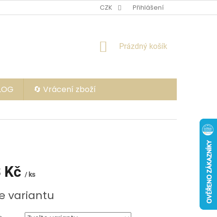
CZK
Přihlášení
NÁKUPNÍ
Prázdný košík
KOŠÍK
BLOG
🔄 Vrácení zboží
 Kč
/ ks
e variantu