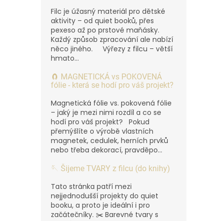
Filc je úžasný materiál pro dětské
aktivity – od quiet booků, přes
pexeso až po prstové maňásky.
Každý způsob zpracování ale nabízí
něco jiného. Výřezy z filcu – větší
hmato...
🧲 MAGNETICKÁ vs POKOVENÁ
fólie - která se hodí pro váš projekt?
Magnetická fólie vs. pokovená fólie
– jaký je mezi nimi rozdíl a co se
hodí pro váš projekt? Pokud
přemýšlíte o výrobě vlastních
magnetek, cedulek, herních prvků
nebo třeba dekorací, pravděpo...
🪡 Šijeme TVARY z filcu (do knihy)
Tato stránka patří mezi
nejjednodušší projekty do quiet
booku, a proto je ideální i pro
začátečníky. ✂️ Barevné tvary s