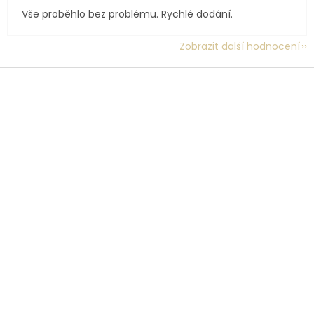
Vše proběhlo bez problému. Rychlé dodání.
Zobrazit další hodnocení
Z
á
p
a
t
í