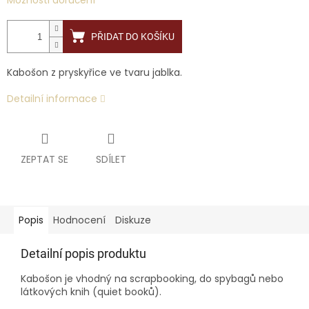
Možnosti doručení
PŘIDAT DO KOŠÍKU
Kabošon z pryskyřice ve tvaru jablka.
Detailní informace
ZEPTAT SE
SDÍLET
Popis
Hodnocení
Diskuze
Detailní popis produktu
Kabošon je vhodný na scrapbooking, do spybagů nebo
látkových knih (quiet booků).