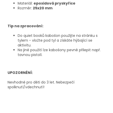
Materiál:
epoxidová pryskyřice
Rozměr:
25x20 mm
Tip na zpracování:
Do quiet booků kabošon použijte na stránku s
tylem - vložte pod tyl a získáte hýbající se
aktivitu.
Na jiné použití lze kabošony pevně přilepit např.
tavnou pistolí.
UPOZORNĚNÍ:
Nevhodné pro děti do 3 let. Nebezpečí
spolknutí/vdechnutí!