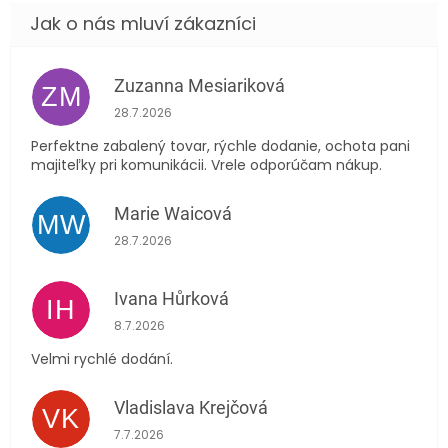
Zuzanna Mesiariková
ZM
Hodnocení obchodu je 5 z 5 hvězdiček.
28.7.2026
Perfektne zabalený tovar, rýchle dodanie, ochota pani
majiteľky pri komunikácii. Vrele odporúčam nákup.
Marie Waicová
MW
Hodnocení obchodu je 5 z 5 hvězdiček.
28.7.2026
Ivana Hůrková
IH
Hodnocení obchodu je 5 z 5 hvězdiček.
8.7.2026
Velmi rychlé dodání.
Vladislava Krejčová
VK
Hodnocení obchodu je 5 z 5 hvězdiček.
7.7.2026