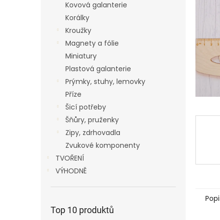
p
Kovová galanterie
a
Korálky
n
Kroužky
e
Magnety a fólie
l
Miniatury
Plastová galanterie
Prýmky, stuhy, lemovky
Příze
Šicí potřeby
Šňůry, pruženky
Zipy, zdrhovadla
Zvukové komponenty
TVOŘENÍ
VÝHODNĚ
Popi
Top 10 produktů