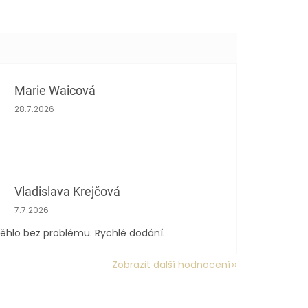
Marie Waicová
Hodnocení obchodu je 5 z 5 hvězdiček.
28.7.2026
Vladislava Krejčová
Hodnocení obchodu je 5 z 5 hvězdiček.
7.7.2026
ěhlo bez problému. Rychlé dodání.
Zobrazit další hodnocení