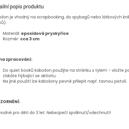
ailní popis produktu
šon je vhodný na scrapbooking, do spybagů nebo látkových kni
ků).
Materiál:
epoxidová pryskyřice
Rozměr:
cca 3 cm
 na zpracování:
Do quiet booků kabošon použijte na stránku s tylem - vložte po
získáte hýbající se aktivitu.
Na jiné použití lze kabošony pevně přilepit např. tavnou pistolí.
ZORNĚNÍ:
odné pro děti do 3 let. Nebezpečí spolknutí/vdechnutí!