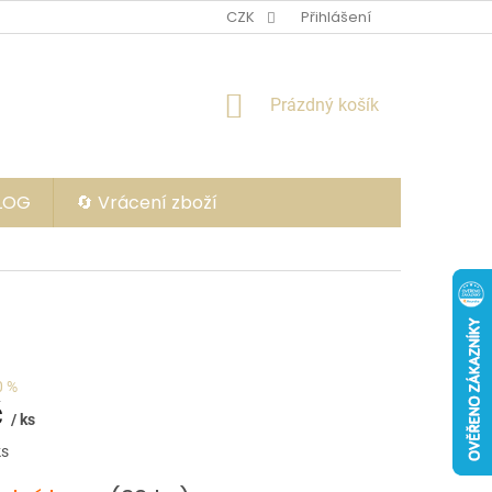
CZK
Přihlášení
NÁKUPNÍ
Prázdný košík
KOŠÍK
BLOG
🔄 Vrácení zboží
0 %
č
/ ks
ks