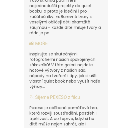
Tato stránka patří mezi
nejjednodušší projekty do quiet
booku, a proto je ideální i pro
začátečníky. ✂️ Barevné tvary s
veselými obličeji děti okamžitě
zaujmou – každé dítě miluje tvary a
rádo je po...
📸 MOŘE
Inspirujte se skutečnými
fotografiemi našich spokojených
zákazníků! V této galerii najdete
hotové výtvory z našich sad,
nápady na tvoření i tipy, jak si ušít
vlastní quiet book nebo využít naše
výřezy...
🪡 Šijeme PEXESO z filcu
Pexeso je oblíbená paměťová hra,
která rozvíjí soustředění, postřeh i
trpělivost. A co teprve, když si ho
dítě může nejen zahrát, ale i