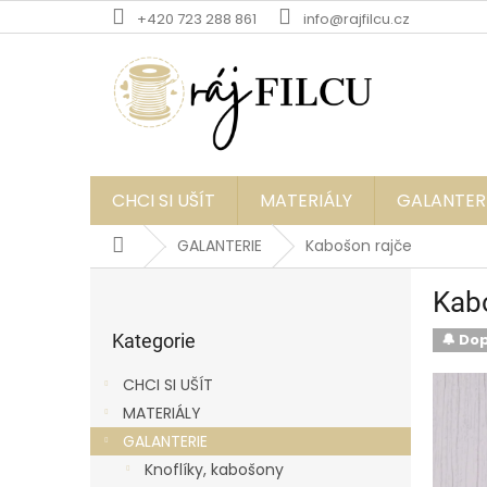
Přejít
+420 723 288 861
info@rajfilcu.cz
na
obsah
CHCI SI UŠÍT
MATERIÁLY
GALANTER
Domů
GALANTERIE
Kabošon rajče
P
Kab
o
Přeskočit
s
kategorie
Kategorie
🔔 Do
t
r
CHCI SI UŠÍT
a
MATERIÁLY
n
GALANTERIE
n
í
Knoflíky, kabošony