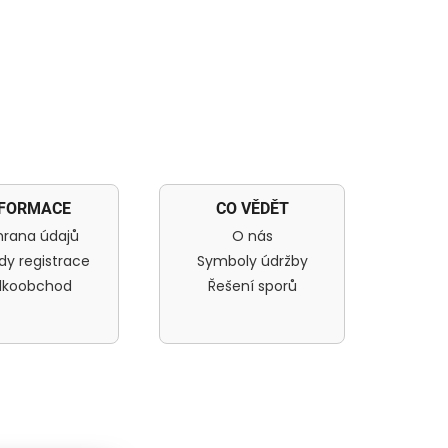
NFORMACE
CO VĚDĚT
rana údajů
O nás
dy registrace
Symboly údržby
lkoobchod
Řešení sporů