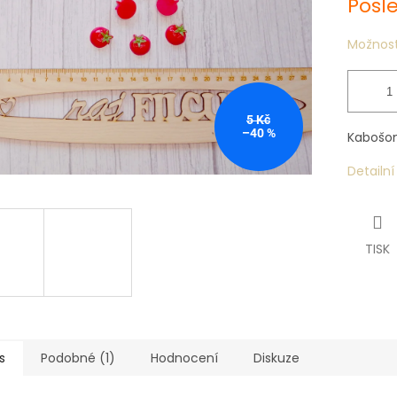
Posl
Možnost
5 Kč
–40 %
Kabošon 
Detailn
TISK
s
Podobné (1)
Hodnocení
Diskuze