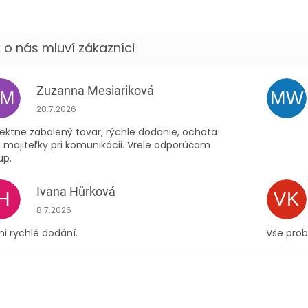
Zuzanna Mesiariková
ZM
MW
Hodnocení obchodu je 5 z 5 hvězdiček.
28.7.2026
ektne zabalený tovar, rýchle dodanie, ochota
 majiteľky pri komunikácii. Vrele odporúčam
up.
Ivana Hůrková
IH
VK
Hodnocení obchodu je 5 z 5 hvězdiček.
8.7.2026
i rychlé dodání.
Vše prob