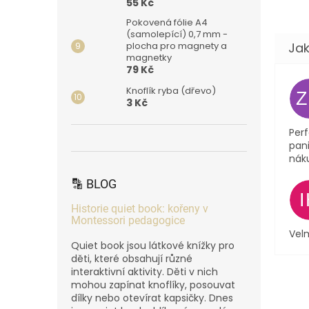
55 Kč
Pokovená fólie A4
(samolepící) 0,7 mm -
plocha pro magnety a
magnetky
79 Kč
Knoflík ryba (dřevo)
3 Kč
Perf
pani
nák
🔡 BLOG
Historie quiet book: kořeny v
Montessori pedagogice
Velm
Quiet book jsou látkové knížky pro
děti, které obsahují různé
interaktivní aktivity. Děti v nich
mohou zapínat knoflíky, posouvat
dílky nebo otevírat kapsičky. Dnes