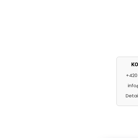
í
K
+420 
info
Detai