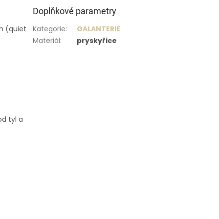
Doplňkové parametry
h (quiet
Kategorie
:
GALANTERIE
Materiál
:
pryskyřice
d tyl a