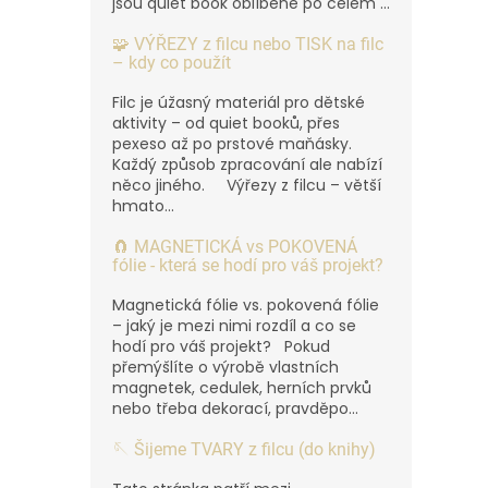
jsou quiet book oblíbené po celém ...
🧩 VÝŘEZY z filcu nebo TISK na filc
– kdy co použít
Filc je úžasný materiál pro dětské
aktivity – od quiet booků, přes
pexeso až po prstové maňásky.
Každý způsob zpracování ale nabízí
něco jiného. Výřezy z filcu – větší
hmato...
🧲 MAGNETICKÁ vs POKOVENÁ
fólie - která se hodí pro váš projekt?
Magnetická fólie vs. pokovená fólie
– jaký je mezi nimi rozdíl a co se
hodí pro váš projekt? Pokud
přemýšlíte o výrobě vlastních
magnetek, cedulek, herních prvků
nebo třeba dekorací, pravděpo...
🪡 Šijeme TVARY z filcu (do knihy)