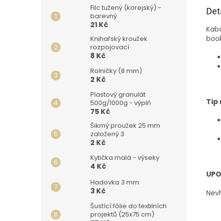
Filc tužený (korejský) -
Det
barevný
21 Kč
Kabo
boo
Knihařský kroužek
rozpojovací
8 Kč
Rolničky (8 mm)
2 Kč
Plastový granulát
Tip
500g/1000g - výplň
75 Kč
Šikmý proužek 25 mm
založený 3
2 Kč
Kytička malá - výseky
4 Kč
UPO
Hadovka 3 mm
3 Kč
Nevh
Šustící fólie do textilních
projektů (25x75 cm)