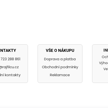
I
ONTAKTY
VŠE O NÁKUPU
Och
723 288 861
Doprava a platba
Výho
@rajfilcu.cz
Obchodní podmínky
Ve
lní kontakty
Reklamace