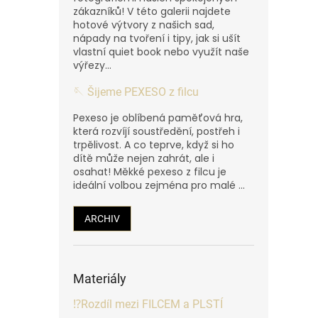
zákazníků! V této galerii najdete
hotové výtvory z našich sad,
nápady na tvoření i tipy, jak si ušít
vlastní quiet book nebo využít naše
výřezy...
🪡 Šijeme PEXESO z filcu
Pexeso je oblíbená paměťová hra,
která rozvíjí soustředění, postřeh i
trpělivost. A co teprve, když si ho
dítě může nejen zahrát, ale i
osahat! Měkké pexeso z filcu je
ideální volbou zejména pro malé ...
ARCHIV
Materiály
⁉️Rozdíl mezi FILCEM a PLSTÍ