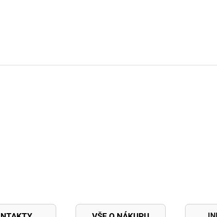
I
ONTAKTY
VŠE O NÁKUPU