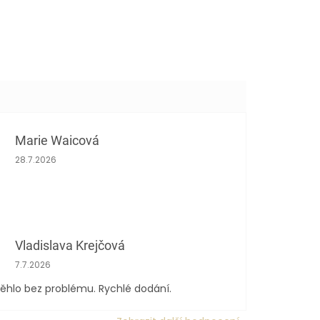
Marie Waicová
Hodnocení obchodu je 5 z 5 hvězdiček.
28.7.2026
Vladislava Krejčová
Hodnocení obchodu je 5 z 5 hvězdiček.
7.7.2026
ěhlo bez problému. Rychlé dodání.