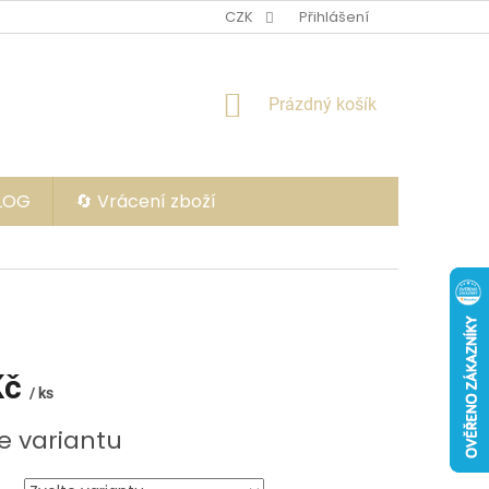
CZK
Přihlášení
NÁKUPNÍ
Prázdný košík
KOŠÍK
BLOG
🔄 Vrácení zboží
Kč
/ ks
e variantu