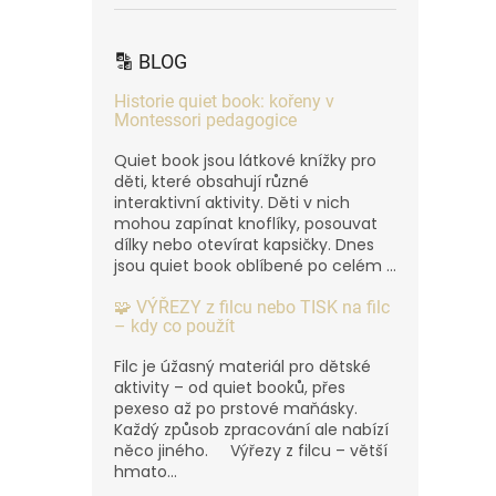
🔡 BLOG
Historie quiet book: kořeny v
Montessori pedagogice
Quiet book jsou látkové knížky pro
děti, které obsahují různé
interaktivní aktivity. Děti v nich
mohou zapínat knoflíky, posouvat
dílky nebo otevírat kapsičky. Dnes
jsou quiet book oblíbené po celém ...
🧩 VÝŘEZY z filcu nebo TISK na filc
– kdy co použít
Filc je úžasný materiál pro dětské
aktivity – od quiet booků, přes
pexeso až po prstové maňásky.
Každý způsob zpracování ale nabízí
něco jiného. Výřezy z filcu – větší
hmato...