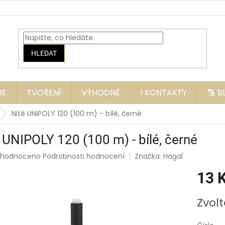
HLEDAT
IE
TVOŘENÍ
VÝHODNĚ
ℹ️ KONTAKTY
🔡 
Nitě UNIPOLY 120 (100 m) - bílé, černé
 UNIPOLY 120 (100 m) - bílé, černé
měrné
ohodnoceno
Podrobnosti hodnocení
Značka:
Hagal
nocení
13 
duktu
Měrná
Zvolt
cena:
zdiček.