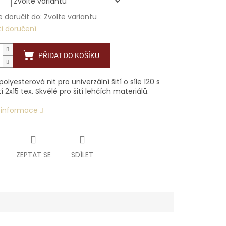
doručit do:
Zvolte variantu
i doručení
PŘIDAT DO KOŠÍKU
 polyesterová nit pro univerzální šití o síle 120 s
 2x15 tex. Skvělé pro šití lehčích materiálů.
í informace
ZEPTAT SE
SDÍLET