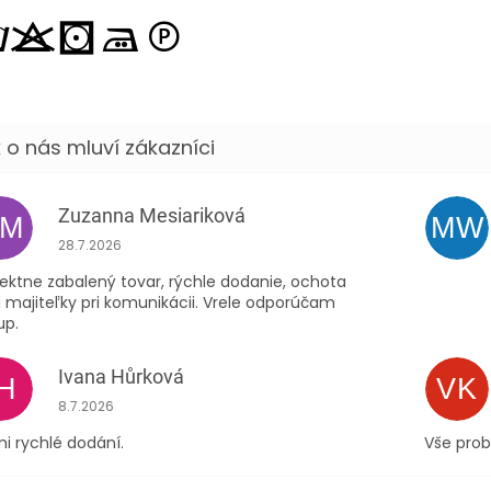
Zuzanna Mesiariková
ZM
MW
Hodnocení obchodu je 5 z 5 hvězdiček.
28.7.2026
ektne zabalený tovar, rýchle dodanie, ochota
 majiteľky pri komunikácii. Vrele odporúčam
up.
Ivana Hůrková
IH
VK
Hodnocení obchodu je 5 z 5 hvězdiček.
8.7.2026
i rychlé dodání.
Vše prob