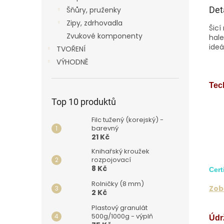
Det
Šňůry, pruženky
Zipy, zdrhovadla
Šicí
Zvukové komponenty
hale
ideá
TVOŘENÍ
VÝHODNĚ
Tec
Top 10 produktů
Filc tužený (korejský) -
barevný
21 Kč
Knihařský kroužek
rozpojovací
8 Kč
Cert
Rolničky (8 mm)
Zobr
2 Kč
Plastový granulát
500g/1000g - výplň
Údr