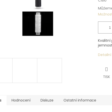
Číslo
Můžeme 
Možnost
Kvalitní
jemností
Detailn
TISK
s
Hodnocení
Diskuze
Ostatní informace