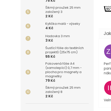
75 Kč
Šikmý proužek 25 mm
založený 3
2 Kč
Kytička malá - výseky
4 Kč
Hadovka 3 mm
3 Kč
Šustící fólie do textilních
projektů (25x75 cm)
55 Kč
Perf
Pokovená fólie A4
(samolepící) 0,7 mm -
pani
plocha pro magnety a
nák
magnetky
79 Kč
Šikmý proužek 25 mm
založený 8
2 Kč
Velm