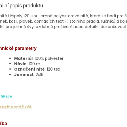
ailní popis produktu
 nitě
Unipoly 120
jsou jemné polyesterové nitě, které se hodí pro š
nek, košil, plavek, domácích textilií, stolního prádla, ručníků a k
lní pro jemné švy, ozdobné prošívání nebo detailní dokončovací p
hnické parametry
Materiál
: 100% polyester
Návin
: 100 m
Označení
nitě
: 120 tex
Jemnost
: 2x15
ifikace
azit certifikát
žba