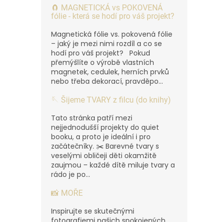
🧲 MAGNETICKÁ vs POKOVENÁ
fólie - která se hodí pro váš projekt?
Magnetická fólie vs. pokovená fólie
– jaký je mezi nimi rozdíl a co se
hodí pro váš projekt? Pokud
přemýšlíte o výrobě vlastních
magnetek, cedulek, herních prvků
nebo třeba dekorací, pravděpo...
🪡 Šijeme TVARY z filcu (do knihy)
Tato stránka patří mezi
nejjednodušší projekty do quiet
booku, a proto je ideální i pro
začátečníky. ✂️ Barevné tvary s
veselými obličeji děti okamžitě
zaujmou – každé dítě miluje tvary a
rádo je po...
📸 MOŘE
Inspirujte se skutečnými
fotografiemi našich spokojených