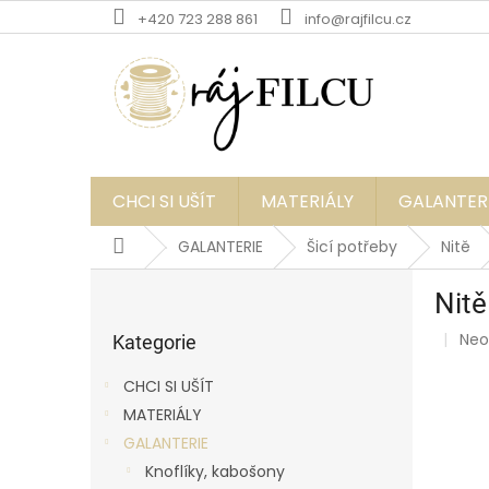
Přejít
+420 723 288 861
info@rajfilcu.cz
na
obsah
CHCI SI UŠÍT
MATERIÁLY
GALANTER
Domů
GALANTERIE
Šicí potřeby
Nitě
P
Nitě
o
Přeskočit
s
Prů
Ne
kategorie
Kategorie
t
hod
r
pro
CHCI SI UŠÍT
a
je
MATERIÁLY
0,0
n
z
GALANTERIE
n
5
í
Knoflíky, kabošony
hvě