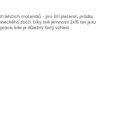
ití lehčích materiálů -
pro šití pletenin, prádla,
ojeneckého zboží.
Díky své jemnosti
2×15 tex
jsou
ráce, kde je důležitý čistý vzhled.