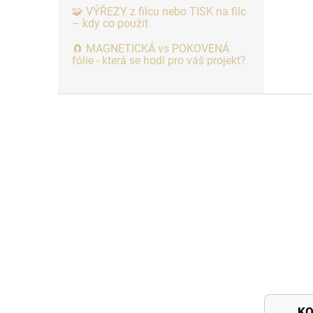
🧩 VÝŘEZY z filcu nebo TISK na filc
– kdy co použít
🧲 MAGNETICKÁ vs POKOVENÁ
fólie - která se hodí pro váš projekt?
Z
á
p
a
t
í
K