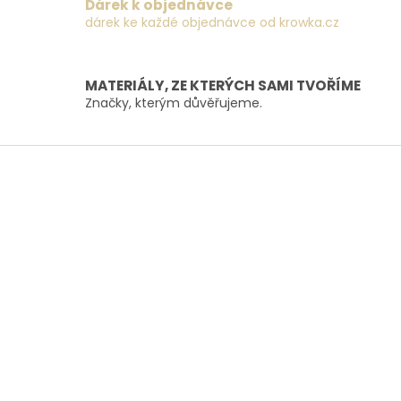
Dárek k objednávce
p
dárek ke každé objednávce od krowka.cz
r
v
k
y
MATERIÁLY, ZE KTERÝCH SAMI TVOŘÍME
v
Značky, kterým důvěřujeme.
ý
p
i
Z
s
á
u
p
a
t
í