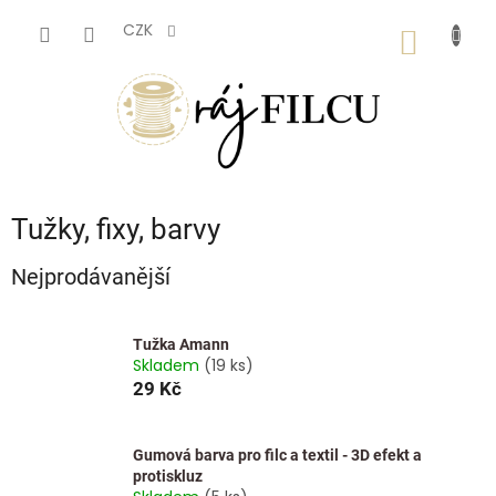
Přejít
na
CZK
NÁKUP
obsah
KOŠÍK
Tužky, fixy, barvy
Nejprodávanější
Tužka Amann
Skladem
(19 ks)
29 Kč
Gumová barva pro filc a textil - 3D efekt a
protiskluz