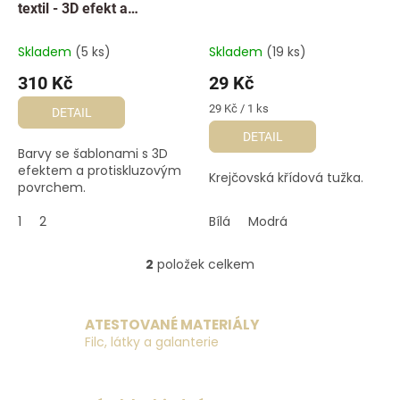
u
textil - 3D efekt a
k
protiskluz
t
Skladem
(5 ks)
Skladem
(19 ks)
ů
310 Kč
29 Kč
Měrná
29 Kč / 1 ks
DETAIL
cena:
DETAIL
Barvy se šablonami s 3D
efektem a protiskluzovým
Krejčovská křídová tužka.
povrchem.
1
2
Bílá
Modrá
2
položek celkem
O
v
l
á
ATESTOVANÉ MATERIÁLY
d
Filc, látky a galanterie
a
c
í