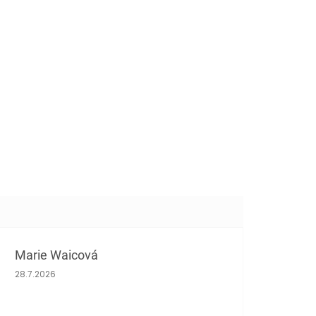
Marie Waicová
Hodnocení obchodu je 5 z 5 hvězdiček.
28.7.2026