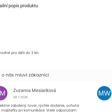
ailní popis produktu
odné pro děti do 3 let.
Zuzanna Mesiariková
ZM
MW
Hodnocení obchodu je 5 z 5 hvězdiček.
28.7.2026
ektne zabalený tovar, rýchle dodanie, ochota
 majiteľky pri komunikácii. Vrele odporúčam