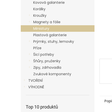
p
Kovová galanterie
a
Korálky
n
Kroužky
e
Magnety a fólie
l
Miniatury
Plastová galanterie
Prýmky, stuhy, lemovky
Příze
Šicí potřeby
Šňůry, pruženky
Zipy, zdrhovadla
Zvukové komponenty
TVOŘENÍ
VÝHODNĚ
Popi
Top 10 produktů