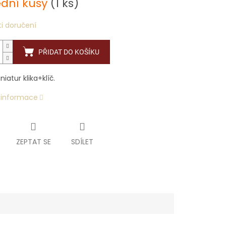
ední kusy
(1 ks)
i doručení
PŘIDAT DO KOŠÍKU
iatur klika+klíč.
í informace
ZEPTAT SE
SDÍLET