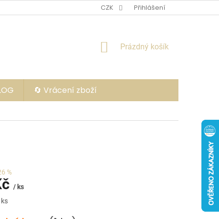
CZK
Přihlášení
NÁKUPNÍ
Prázdný košík
KOŠÍK
BLOG
🔄 Vrácení zboží
26 %
Kč
/ ks
 ks