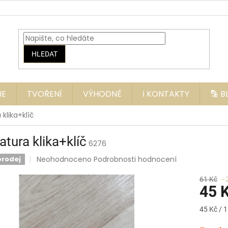
HLEDAT
IE
TVOŘENÍ
VÝHODNĚ
ℹ️ KONTAKTY
🔡 
 klika+klíč
atura klika+klíč
6276
Průměrné
Neohodnoceno
Podrobnosti hodnocení
prodej
hodnocení
produktu
61 Kč
–
je
45 
0,0
z
Měrná
45 Kč / 1
5
cena:
hvězdiček.