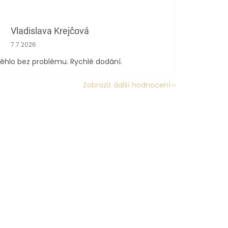
Vladislava Krejčová
Hodnocení obchodu je 5 z 5 hvězdiček.
7.7.2026
ěhlo bez problému. Rychlé dodání.
Zobrazit další hodnocení