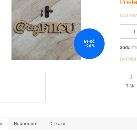
Posl
Možnost
61 Kč
–26 %
Sada min
Detailn
TISK
s
Hodnocení
Diskuze