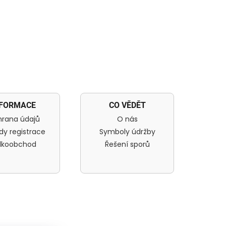
NFORMACE
CO VĚDĚT
rana údajů
O nás
dy registrace
Symboly údržby
lkoobchod
Řešení sporů