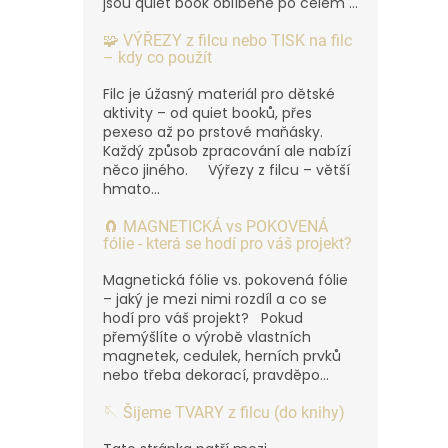
jsou quiet book oblíbené po celém ...
🧩 VÝŘEZY z filcu nebo TISK na filc
– kdy co použít
Filc je úžasný materiál pro dětské
aktivity – od quiet booků, přes
pexeso až po prstové maňásky.
Každý způsob zpracování ale nabízí
něco jiného. Výřezy z filcu – větší
hmato...
🧲 MAGNETICKÁ vs POKOVENÁ
fólie - která se hodí pro váš projekt?
Magnetická fólie vs. pokovená fólie
– jaký je mezi nimi rozdíl a co se
hodí pro váš projekt? Pokud
přemýšlíte o výrobě vlastních
magnetek, cedulek, herních prvků
nebo třeba dekorací, pravděpo...
🪡 Šijeme TVARY z filcu (do knihy)