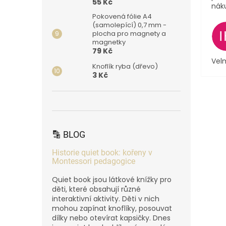
55 Kč
nák
Pokovená fólie A4
(samolepící) 0,7 mm -
plocha pro magnety a
magnetky
79 Kč
Velm
Knoflík ryba (dřevo)
3 Kč
🔡 BLOG
Historie quiet book: kořeny v
Montessori pedagogice
Quiet book jsou látkové knížky pro
děti, které obsahují různé
interaktivní aktivity. Děti v nich
mohou zapínat knoflíky, posouvat
dílky nebo otevírat kapsičky. Dnes