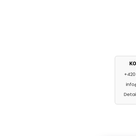
í
K
+420 
info
Detai