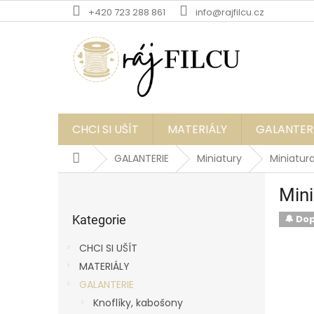
Přejít
+420 723 288 861
info@rajfilcu.cz
na
obsah
CHCI SI UŠÍT
MATERIÁLY
GALANTER
Domů
GALANTERIE
Miniatury
Miniatura
P
Mini
o
Přeskočit
s
kategorie
Kategorie
🔔 Do
t
r
CHCI SI UŠÍT
a
MATERIÁLY
n
GALANTERIE
n
í
Knoflíky, kabošony