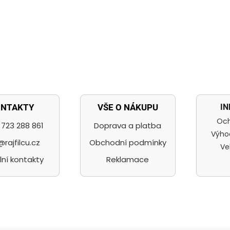
I
ONTAKTY
VŠE O NÁKUPU
Och
723 288 861
Doprava a platba
Výho
@rajfilcu.cz
Obchodní podmínky
Ve
lní kontakty
Reklamace