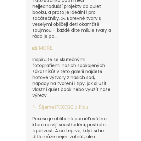
Tato stránka patří mezi
nejjednodušší projekty do quiet
booku, a proto je ideální i pro
začátečníky. ✂️ Barevné tvary s
veselými obličeji děti okamžitě
zaujmou – každé dítě miluje tvary a
rádo je po...
📸 MOŘE
Inspirujte se skutečnými
fotografiemi našich spokojených
zákazníků! V této galerii najdete
hotové výtvory z našich sad,
nápady na tvoření i tipy, jak si ušít
vlastní quiet book nebo využít naše
výřezy...
🪡 Šijeme PEXESO z filcu
Pexeso je oblíbená paměťová hra,
která rozvíjí soustředění, postřeh i
trpělivost. A co teprve, když si ho
dítě může nejen zahrát, ale i