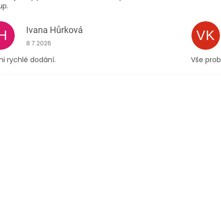
up.
Ivana Hůrková
IH
VK
Hodnocení obchodu je 5 z 5 hvězdiček.
8.7.2026
i rychlé dodání.
Vše prob