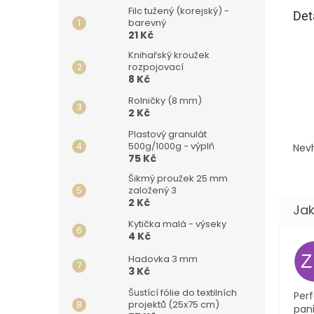
Filc tužený (korejský) -
Det
barevný
21 Kč
Knihařský kroužek
rozpojovací
8 Kč
Rolničky (8 mm)
2 Kč
Plastový granulát
500g/1000g - výplň
Nevh
75 Kč
Šikmý proužek 25 mm
založený 3
2 Kč
Kytička malá - výseky
4 Kč
Hadovka 3 mm
3 Kč
Šustící fólie do textilních
Perf
projektů (25x75 cm)
pani