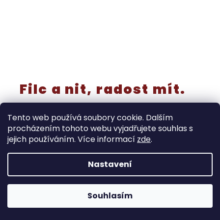
Filc a nit, radost mít.
Tento web používá soubory cookie. Dalším
procházením tohoto webu vyjadřujete souhlas s
jejich používáním. Více informací
zde
.
Vytvořil Shoptet
Nastavení
‼️Rušíme kategorii “výřezy a knoflíky” - již nebudou
samostatně v prodeji! Tyto produkty končí do 30.8. Dále
doprodáváme také prýmky, stuhy, miniatury, metrážové
Copyright 2026
Ráj filcu
. Všechna práva vyhrazena.
pruženky, kusová plátna … a to do vyprodání zásob.
Souhlasím
Upravit nastavení cookies
Spousta produktů je ve velkém výprodeji.