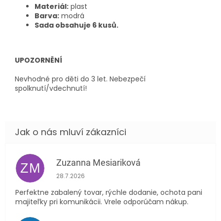
Materiál:
plast
Barva:
modrá
Sada obsahuje 6 kusů.
UPOZORNĚNÍ
Nevhodné pro děti do 3 let.
Nebezpečí
spolknutí/vdechnutí!
Zuzanna Mesiariková
ZM
Hodnocení obchodu je 5 z 5 hvězdiček.
28.7.2026
Perfektne zabalený tovar, rýchle dodanie, ochota pani
majiteľky pri komunikácii. Vrele odporúčam nákup.