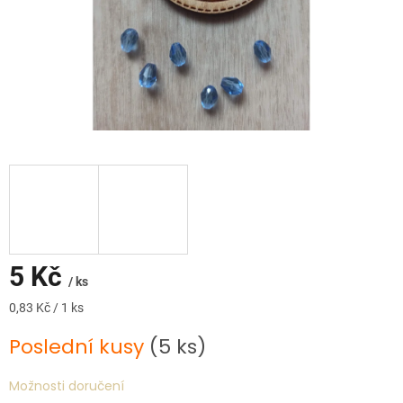
5 Kč
/ ks
Měrná
0,83 Kč / 1 ks
cena:
Poslední kusy
(5 ks)
Možnosti doručení