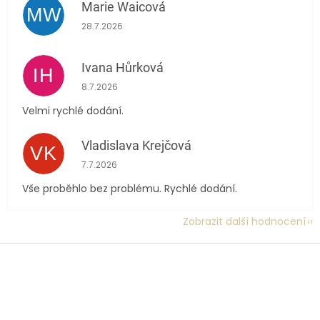
Marie Waicová
MW
Hodnocení obchodu je 5 z 5 hvězdiček.
28.7.2026
Ivana Hůrková
IH
Hodnocení obchodu je 5 z 5 hvězdiček.
8.7.2026
Velmi rychlé dodání.
Vladislava Krejčová
VK
Hodnocení obchodu je 5 z 5 hvězdiček.
7.7.2026
Vše proběhlo bez problému. Rychlé dodání.
Zobrazit další hodnocení
Z
á
p
a
t