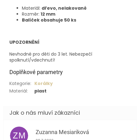
Materiál:
dřevo, nelakované
Rozměr:
12 mm
Balíček obsahuje 50 ks
UPOZORNĚNÍ
Nevhodné pro děti do 3 let.
Nebezpečí
spolknutí/vdechnutí!
Doplňkové parametry
Kategorie
:
Korálky
Materiál
:
plast
Zuzanna Mesiariková
ZM
Hodnocení obchodu je 5 z 5 hvězdiček.