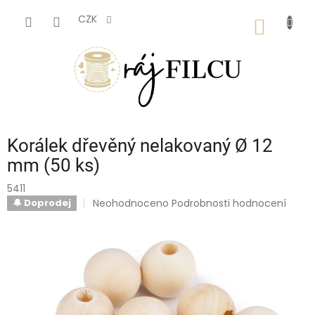
Přejít
na
CZK
NÁKUP
obsah
KOŠÍK
Korálek dřevěný nelakovaný Ø 12
mm (50 ks)
5411
Průměrné
Neohodnoceno
Podrobnosti hodnocení
🔔 Doprodej
hodnocení
produktu
je
0,0
z
5
hvězdiček.