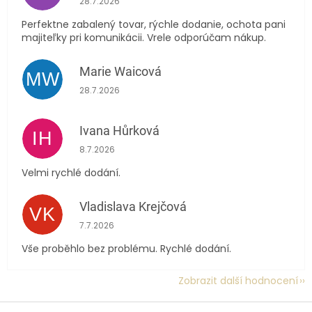
28.7.2026
Perfektne zabalený tovar, rýchle dodanie, ochota pani
majiteľky pri komunikácii. Vrele odporúčam nákup.
Marie Waicová
MW
Hodnocení obchodu je 5 z 5 hvězdiček.
28.7.2026
Ivana Hůrková
IH
Hodnocení obchodu je 5 z 5 hvězdiček.
8.7.2026
Velmi rychlé dodání.
Vladislava Krejčová
VK
Hodnocení obchodu je 5 z 5 hvězdiček.
7.7.2026
Vše proběhlo bez problému. Rychlé dodání.
Zobrazit další hodnocení
Z