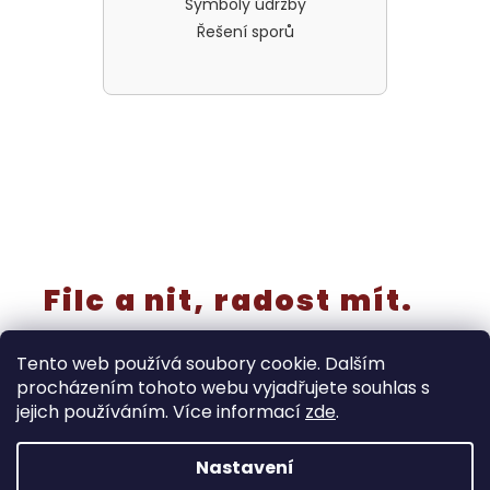
Symboly údržby
Řešení sporů
Filc a nit, radost mít.
Tento web používá soubory cookie. Dalším
procházením tohoto webu vyjadřujete souhlas s
jejich používáním. Více informací
zde
.
Vytvořil Shoptet
Nastavení
‼️Rušíme kategorii “výřezy a knoflíky” - již nebudou