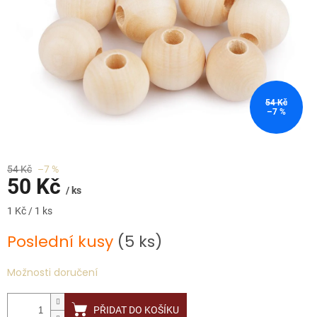
54 Kč
–7 %
54 Kč
–7 %
50 Kč
/ ks
Měrná
1 Kč / 1 ks
cena:
Poslední kusy
(5 ks)
Možnosti doručení
PŘIDAT DO KOŠÍKU