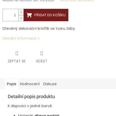
Můžeme doručit do:
11.8.2026
Možnosti doručení
PŘIDAT DO KOŠÍKU
Dřevěný dekorační knoflík ve tvaru žáby.
Detailní informace
ZEPTAT SE
SDÍLET
Popis
Hodnocení
Diskuze
Detailní popis produktu
K dispozici v jedné barvě.
Materiál:
dřevo potisk