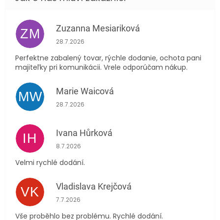
Zuzanna Mesiariková
ZM
Hodnocení obchodu je 5 z 5 hvězdiček.
28.7.2026
Perfektne zabalený tovar, rýchle dodanie, ochota pani
majiteľky pri komunikácii. Vrele odporúčam nákup.
Marie Waicová
MW
Hodnocení obchodu je 5 z 5 hvězdiček.
28.7.2026
Ivana Hůrková
IH
Hodnocení obchodu je 5 z 5 hvězdiček.
8.7.2026
Velmi rychlé dodání.
Vladislava Krejčová
VK
Hodnocení obchodu je 5 z 5 hvězdiček.
7.7.2026
Vše proběhlo bez problému. Rychlé dodání.