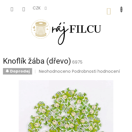
Přejít
na
CZK
NÁKUP
obsah
KOŠÍK
Knoflík žába (dřevo)
6975
Průměrné
Neohodnoceno
Podrobnosti hodnocení
🔔 Doprodej
hodnocení
produktu
je
0,0
z
5
hvězdiček.