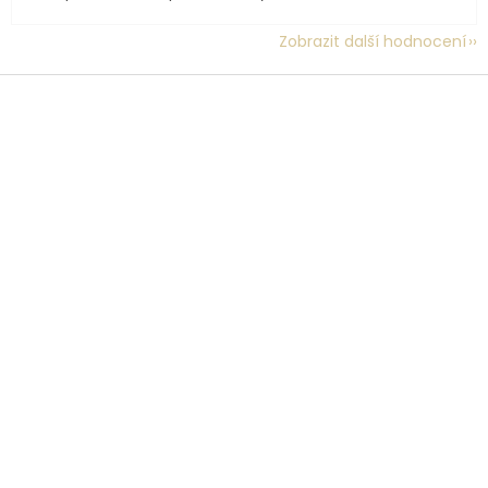
Zobrazit další hodnocení
Z
á
p
a
t
í