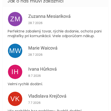
Zuzanna Mesiariková
ZM
Hodnocení obchodu je 5 z 5 hvězdiček.
28.7.2026
Perfektne zabalený tovar, rýchle dodanie, ochota pani
majiteľky pri komunikácii. Vrele odporúčam nákup.
Marie Waicová
MW
Hodnocení obchodu je 5 z 5 hvězdiček.
28.7.2026
Ivana Hůrková
IH
Hodnocení obchodu je 5 z 5 hvězdiček.
8.7.2026
Velmi rychlé dodání.
Vladislava Krejčová
VK
Hodnocení obchodu je 5 z 5 hvězdiček.
7.7.2026