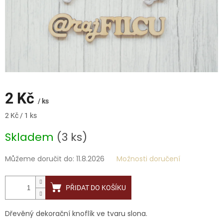
2 Kč
/ ks
Měrná
2 Kč / 1 ks
cena:
Skladem
(3 ks)
Můžeme doručit do:
11.8.2026
Možnosti doručení
PŘIDAT DO KOŠÍKU
Dřevěný dekorační knoflík ve tvaru slona.