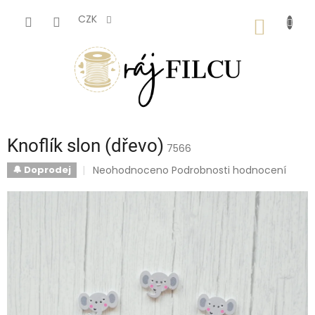
Přejít
na
CZK
NÁKUP
obsah
KOŠÍK
Knoflík slon (dřevo)
7566
Průměrné
Neohodnoceno
Podrobnosti hodnocení
🔔 Doprodej
hodnocení
produktu
je
0,0
z
5
hvězdiček.