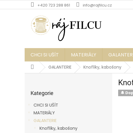
Přejít
+420 723 288 861
info@rajfilcu.cz
na
obsah
CHCI SI UŠÍT
MATERIÁLY
GALANTER
Domů
GALANTERIE
Knoflíky, kabošony
P
Knof
o
Přeskočit
s
kategorie
Kategorie
🔔 Do
t
r
CHCI SI UŠÍT
a
MATERIÁLY
n
GALANTERIE
n
í
Knoflíky, kabošony