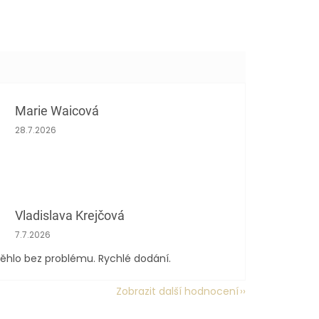
Marie Waicová
Hodnocení obchodu je 5 z 5 hvězdiček.
28.7.2026
Vladislava Krejčová
Hodnocení obchodu je 5 z 5 hvězdiček.
7.7.2026
ěhlo bez problému. Rychlé dodání.
Zobrazit další hodnocení