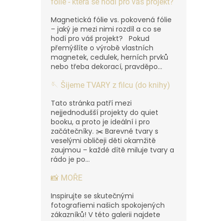
fólie - která se hodí pro váš projekt?
Magnetická fólie vs. pokovená fólie
– jaký je mezi nimi rozdíl a co se
hodí pro váš projekt? Pokud
přemýšlíte o výrobě vlastních
magnetek, cedulek, herních prvků
nebo třeba dekorací, pravděpo...
🪡 Šijeme TVARY z filcu (do knihy)
Tato stránka patří mezi
nejjednodušší projekty do quiet
booku, a proto je ideální i pro
začátečníky. ✂️ Barevné tvary s
veselými obličeji děti okamžitě
zaujmou – každé dítě miluje tvary a
rádo je po...
📸 MOŘE
Inspirujte se skutečnými
fotografiemi našich spokojených
zákazníků! V této galerii najdete