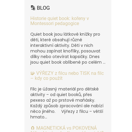
🔡 BLOG
Historie quiet book: kořeny v
Montessori pedagogice
Quiet book jsou látkové knížky pro
děti, které obsahují různé
interaktivní aktivity. Děti v nich
mohou zapínat knoflíky, posouvat
dílky nebo otevírat kapsičky. Dnes
jsou quiet book oblíbené po celém ...
🧩 VÝŘEZY z filcu nebo TISK na filc
– kdy co použít
Filc je úžasný materiál pro dětské
aktivity – od quiet booků, přes
pexeso až po prstové maňásky.
Každý způsob zpracování ale nabízí
něco jiného. Výřezy z filcu – větší
hmato...
🧲 MAGNETICKÁ vs POKOVENÁ