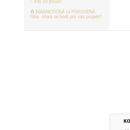
– kdy co použít
🧲 MAGNETICKÁ vs POKOVENÁ
fólie - která se hodí pro váš projekt?
Z
á
p
a
t
í
K