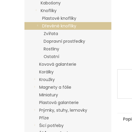
p
Kabošony
a
Knoflíky
n
Plastové knoflíky
e
Dřevěné knoflíky
l
Zvířata
Dopravní prostředky
Rostliny
Ostatní
Kovová galanterie
Korálky
Kroužky
Magnety a fólie
Miniatury
Plastová galanterie
Prýmky, stuhy, lemovky
Příze
Popi
Šicí potřeby