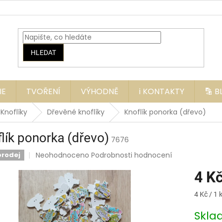
HLEDAT
IE
TVOŘENÍ
VÝHODNĚ
ℹ️ KONTAKTY
🔡 
Knoflíky
Dřevěné knoflíky
Knoflík ponorka (dřevo)
lík ponorka (dřevo)
7676
Průměrné
Neohodnoceno
Podrobnosti hodnocení
prodej
hodnocení
produktu
4 K
je
0,0
Měrná
4 Kč / 1 
z
cena:
5
Skl
hvězdiček.