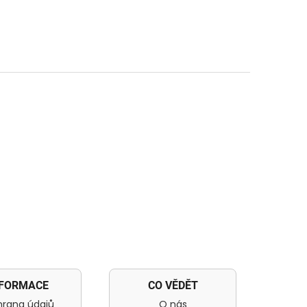
NFORMACE
CO VĚDĚT
rana údajů
O nás