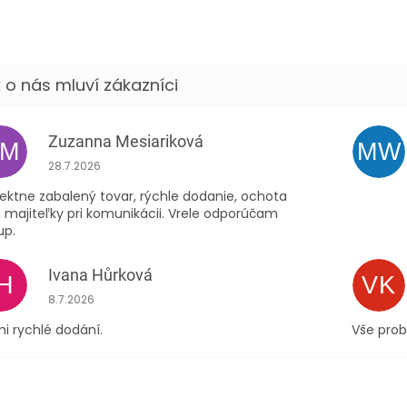
Zuzanna Mesiariková
ZM
MW
Hodnocení obchodu je 5 z 5 hvězdiček.
28.7.2026
ektne zabalený tovar, rýchle dodanie, ochota
 majiteľky pri komunikácii. Vrele odporúčam
up.
Ivana Hůrková
IH
VK
Hodnocení obchodu je 5 z 5 hvězdiček.
8.7.2026
i rychlé dodání.
Vše prob