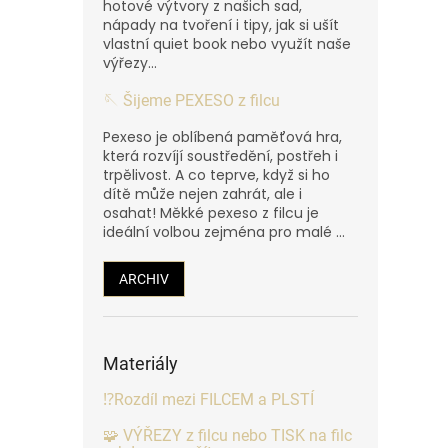
hotové výtvory z našich sad,
nápady na tvoření i tipy, jak si ušít
vlastní quiet book nebo využít naše
výřezy...
🪡 Šijeme PEXESO z filcu
Pexeso je oblíbená paměťová hra,
která rozvíjí soustředění, postřeh i
trpělivost. A co teprve, když si ho
dítě může nejen zahrát, ale i
osahat! Měkké pexeso z filcu je
ideální volbou zejména pro malé ...
ARCHIV
Materiály
⁉️Rozdíl mezi FILCEM a PLSTÍ
🧩 VÝŘEZY z filcu nebo TISK na filc