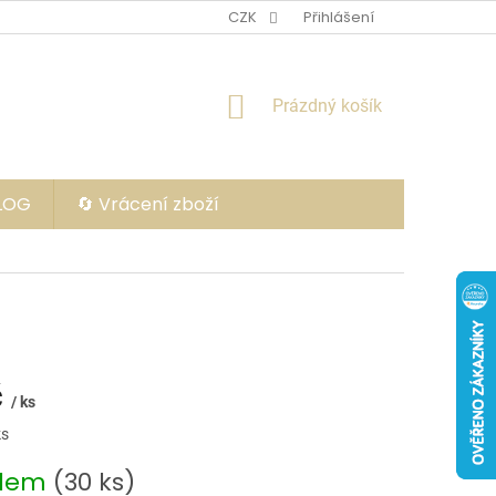
CZK
Přihlášení
NÁKUPNÍ
Prázdný košík
KOŠÍK
BLOG
🔄 Vrácení zboží
č
/ ks
ks
adem
(30 ks)