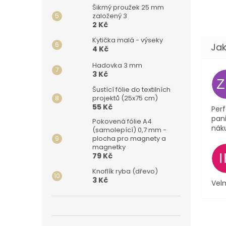
Šikmý proužek 25 mm
založený 3
2 Kč
Kytička malá - výseky
4 Kč
Hadovka 3 mm
3 Kč
Šustící fólie do textilních
projektů (25x75 cm)
55 Kč
Perf
pani
Pokovená fólie A4
nák
(samolepící) 0,7 mm -
plocha pro magnety a
magnetky
79 Kč
Knoflík ryba (dřevo)
3 Kč
Velm