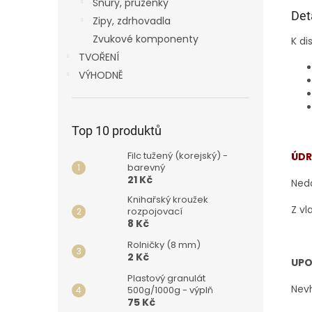
Šňůry, pruženky
Det
Zipy, zdrhovadla
Zvukové komponenty
K di
TVOŘENÍ
VÝHODNĚ
Top 10 produktů
Filc tužený (korejský) -
ÚDR
barevný
21 Kč
Ned
Knihařský kroužek
Z vl
rozpojovací
8 Kč
Rolničky (8 mm)
2 Kč
UPO
Plastový granulát
Nevh
500g/1000g - výplň
75 Kč