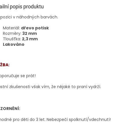
ailní popis produktu
spozici v náhodných barvách.
Materiál:
dřevo potisk
Rozměry:
32 mm
Tloušťka:
2,3 mm
Lakováno
ŽBA:
oporučuje se prát!
astní zkušenosti však vím, že nějaké to praní vydrží.
ZORNĚNÍ:
odné pro děti do 3 let. Nebezpečí spolknutí/vdechnutí!