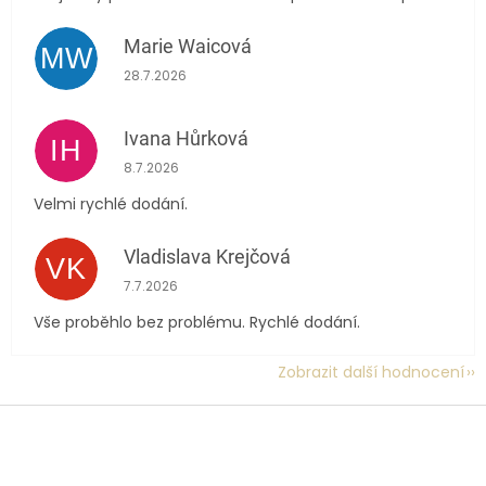
Marie Waicová
MW
Hodnocení obchodu je 5 z 5 hvězdiček.
28.7.2026
Ivana Hůrková
IH
Hodnocení obchodu je 5 z 5 hvězdiček.
8.7.2026
Velmi rychlé dodání.
Vladislava Krejčová
VK
Hodnocení obchodu je 5 z 5 hvězdiček.
7.7.2026
Vše proběhlo bez problému. Rychlé dodání.
Zobrazit další hodnocení
Z
á
p