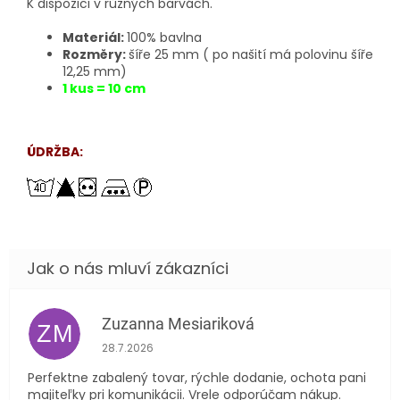
K dispozici v různých barvách.
Materiál:
100% bavlna
Rozměry:
šíře 25 mm ( po našití má polovinu šíře
12,25 mm)
1 kus = 10 cm
ÚDRŽBA:
Zuzanna Mesiariková
ZM
Hodnocení obchodu je 5 z 5 hvězdiček.
28.7.2026
Perfektne zabalený tovar, rýchle dodanie, ochota pani
majiteľky pri komunikácii. Vrele odporúčam nákup.