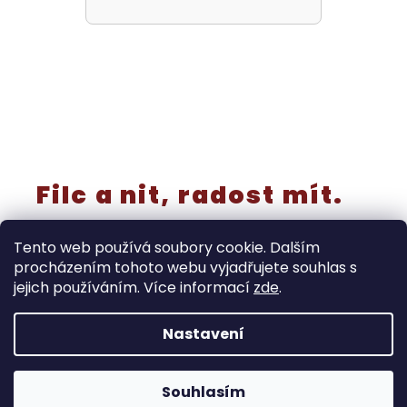
Filc a nit, radost mít.
Tento web používá soubory cookie. Dalším
procházením tohoto webu vyjadřujete souhlas s
jejich používáním. Více informací
zde
.
Vytvořil Shoptet
Nastavení
‼️Rušíme kategorii “výřezy a knoflíky” - již nebudou
samostatně v prodeji! Tyto produkty končí do 30.8. Dále
doprodáváme také prýmky, stuhy, miniatury, metrážové
Copyright 2026
Ráj filcu
. Všechna práva vyhrazena.
pruženky, kusová plátna … a to do vyprodání zásob.
Souhlasím
Upravit nastavení cookies
Spousta produktů je ve velkém výprodeji.