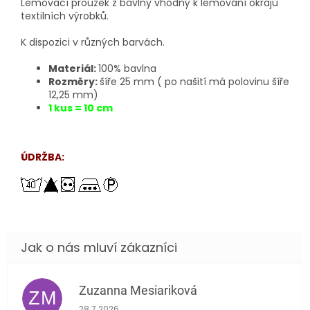
Lemovací proužek z bavlny vhodný k lemování okrajů
textilních výrobků.
K dispozici v různých barvách.
Materiál:
100% bavlna
Rozměry:
šíře 25 mm ( po našití má polovinu šíře
12,25 mm)
1 kus = 10 cm
ÚDRŽBA:
Zuzanna Mesiariková
ZM
Hodnocení obchodu je 5 z 5 hvězdiček.
28.7.2026