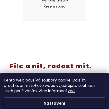
Symboly údržby
Řešení sporů
Filc a nit, radost mít.
Tento web používá soubory cookie. Dalším
procházením tohoto webu vyjadřujete souhlas s
jejich používáním. Více informací
zde
.
Vytvořil Shoptet
Nastavení
‼️Rušíme kategorii “výřezy a knoflíky” - již nebudou
samostatně v prodeji! Tyto produkty končí do 30.8. Dále