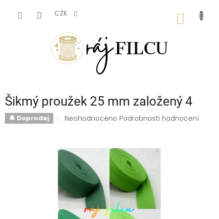
Přejít
na
CZK
NÁKUP
obsah
KOŠÍK
Šikmý proužek 25 mm založený 4
Průměrné
Neohodnoceno
Podrobnosti hodnocení
🔔 Doprodej
hodnocení
produktu
je
0,0
z
5
hvězdiček.