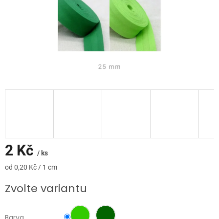
2 Kč
/ ks
Měrná
od 0,20 Kč / 1 cm
cena:
Zvolte variantu
Barva