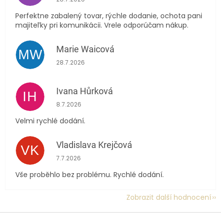
Perfektne zabalený tovar, rýchle dodanie, ochota pani
majiteľky pri komunikácii. Vrele odporúčam nákup.
Marie Waicová
MW
Hodnocení obchodu je 5 z 5 hvězdiček.
28.7.2026
Ivana Hůrková
IH
Hodnocení obchodu je 5 z 5 hvězdiček.
8.7.2026
Velmi rychlé dodání.
Vladislava Krejčová
VK
Hodnocení obchodu je 5 z 5 hvězdiček.
7.7.2026
Vše proběhlo bez problému. Rychlé dodání.
Zobrazit další hodnocení
Z