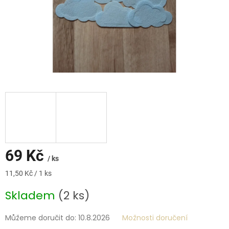
69 Kč
/ ks
Měrná
11,50 Kč / 1 ks
cena:
Skladem
(2 ks)
Můžeme doručit do:
10.8.2026
Možnosti doručení