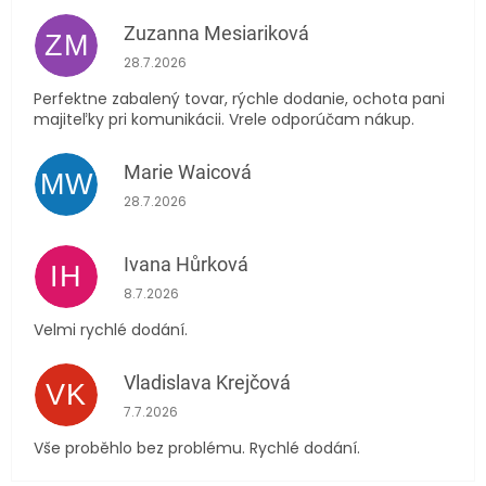
Zuzanna Mesiariková
ZM
Hodnocení obchodu je 5 z 5 hvězdiček.
28.7.2026
Perfektne zabalený tovar, rýchle dodanie, ochota pani
majiteľky pri komunikácii. Vrele odporúčam nákup.
Marie Waicová
MW
Hodnocení obchodu je 5 z 5 hvězdiček.
28.7.2026
Ivana Hůrková
IH
Hodnocení obchodu je 5 z 5 hvězdiček.
8.7.2026
Velmi rychlé dodání.
Vladislava Krejčová
VK
Hodnocení obchodu je 5 z 5 hvězdiček.
7.7.2026
Vše proběhlo bez problému. Rychlé dodání.