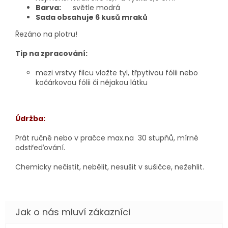
Barva:
světle modrá
Sada obsahuje 6 kusů mraků
Řezáno na plotru!
Tip na zpracování:
mezi vrstvy filcu vložte tyl, třpytivou fólii nebo
kočárkovou fólii či nějakou látku
Údržba:
Prát ručně nebo v pračce max.na 30 stupňů, mírné
odstřeďování.
Chemicky nečistit, nebělit, nesušit v sušičce, nežehlit.