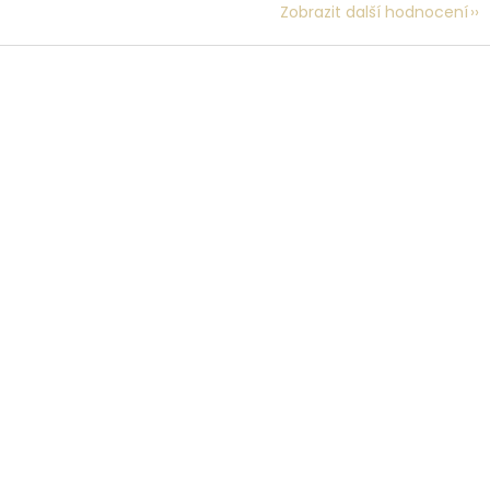
Zobrazit další hodnocení
Z
á
p
a
t
í