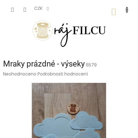
Přejít
na
CZK
NÁKUP
obsah
KOŠÍK
Mraky prázdné - výseky
6579
Průměrné
Neohodnoceno
Podrobnosti hodnocení
hodnocení
produktu
je
0,0
z
5
hvězdiček.