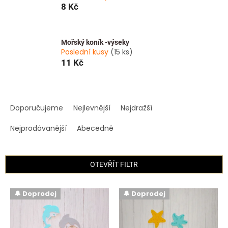
8 Kč
Mořský koník -výseky
Poslední kusy
(15 ks)
11 Kč
Ř
a
Doporučujeme
Nejlevnější
Nejdražší
z
e
Nejprodávanější
Abecedně
n
í
p
OTEVŘÍT FILTR
r
o
V
🔔 Doprodej
🔔 Doprodej
d
ý
u
p
k
i