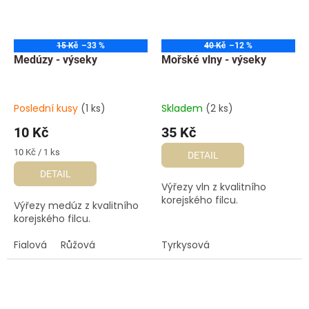
15 Kč
–33 %
40 Kč
–12 %
Medúzy - výseky
Mořské vlny - výseky
Poslední kusy
(1 ks)
Skladem
(2 ks)
10 Kč
35 Kč
Měrná
10 Kč / 1 ks
DETAIL
cena:
DETAIL
Výřezy vln z kvalitního
korejského filcu.
Výřezy medúz z kvalitního
korejského filcu.
Fialová
Růžová
Tyrkysová