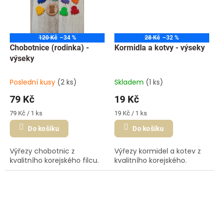
120 Kč
–34 %
28 Kč
–32 %
Chobotnice (rodinka) -
Kormidla a kotvy - výseky
výseky
Poslední kusy
(2 ks)
Skladem
(1 ks)
79 Kč
19 Kč
Měrná
Měrná
79 Kč / 1 ks
19 Kč / 1 ks
cena:
cena:
Do košíku
Do košíku
Výřezy chobotnic z
Výřezy kormidel a kotev z
kvalitního korejského filcu.
kvalitního korejského.