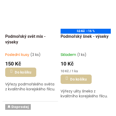
12 Kč
–16 %
Podmořský svět mix -
Podmořský šnek - výseky
výseky
Poslední kusy
(3 ks)
Skladem
(1 ks)
150 Kč
10 Kč
Měrná
10 Kč / 1 ks
Do košíku
cena:
Do košíku
Výřezy podmořského světa
z kvalitního korejského filcu.
Výřezy ulity šneka z
kvalitního korejského filcu.
🔔 Doprodej