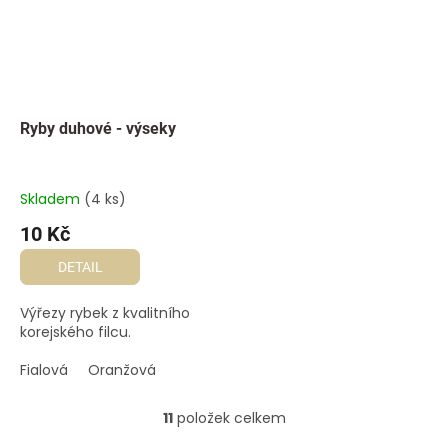
Ryby duhové - výseky
Skladem
(4 ks)
10 Kč
DETAIL
Výřezy rybek z kvalitního
korejského filcu.
Fialová
Oranžová
11
položek celkem
O
v