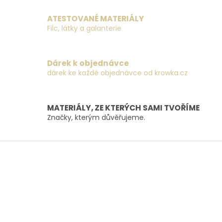
l
á
ATESTOVANÉ MATERIÁLY
d
Filc, látky a galanterie
a
c
í
Dárek k objednávce
p
dárek ke každé objednávce od krowka.cz
r
v
k
y
MATERIÁLY, ZE KTERÝCH SAMI TVOŘÍME
v
Značky, kterým důvěřujeme.
ý
p
i
Z
s
á
u
p
a
t
í