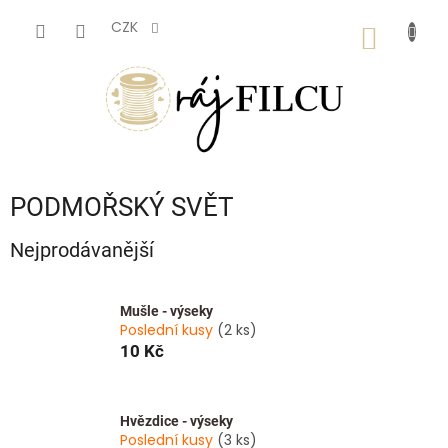
Přejít
na
CZK
NÁKUP
obsah
KOŠÍK
PODMOŘSKÝ SVĚT
Nejprodávanější
Mušle - výseky
Poslední kusy
(2 ks)
10 Kč
Hvězdice - výseky
Poslední kusy
(3 ks)