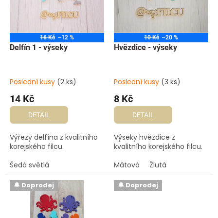
t
s
ů
p
r
o
16 Kč
–12 %
10 Kč
–20 %
d
Delfín 1 - výseky
Hvězdice - výseky
u
k
t
Poslední kusy
(2 ks)
Poslední kusy
(3 ks)
ů
14 Kč
8 Kč
DETAIL
DETAIL
Výřezy delfína z kvalitního
Výseky hvězdice z
korejského filcu.
kvalitního korejského filcu.
Šedá světlá
Mátová
Žlutá
🔔 Doprodej
🔔 Doprodej