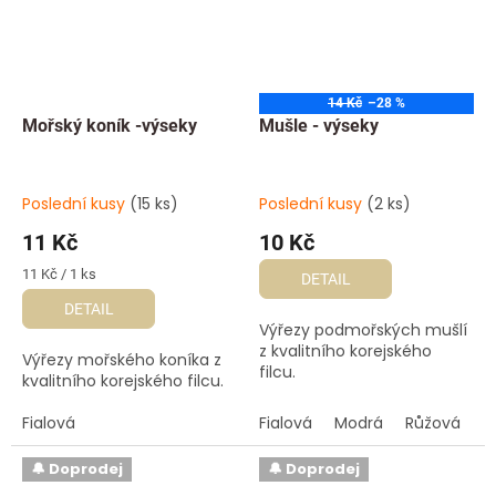
14 Kč
–28 %
Mořský koník -výseky
Mušle - výseky
Poslední kusy
(15 ks)
Poslední kusy
(2 ks)
11 Kč
10 Kč
Měrná
11 Kč / 1 ks
DETAIL
cena:
DETAIL
Výřezy podmořských mušlí
z kvalitního korejského
Výřezy mořského koníka z
filcu.
kvalitního korejského filcu.
Fialová
Fialová
Modrá
Růžová
🔔 Doprodej
🔔 Doprodej