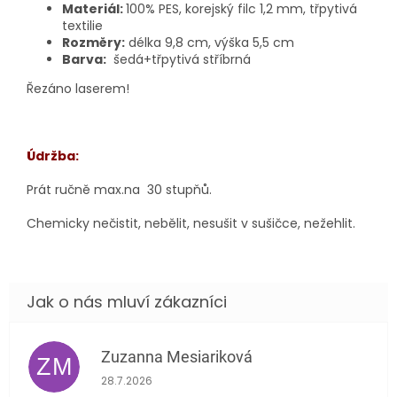
Materiál:
100% PES, korejský filc 1,2 mm, třpytivá
textilie
Rozměry:
délka 9,8 cm, výška 5,5 cm
Barva:
šedá+třpytivá stříbrná
Řezáno laserem!
Údržba:
Prát ručně max.na 30 stupňů.
Chemicky nečistit, nebělit, nesušit v sušičce, nežehlit.
Zuzanna Mesiariková
ZM
Hodnocení obchodu je 5 z 5 hvězdiček.
28.7.2026