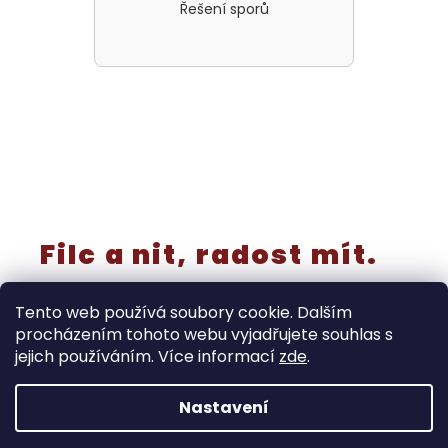
Řešení sporů
Filc a nit, radost mít.
Tento web používá soubory cookie. Dalším
procházením tohoto webu vyjadřujete souhlas s
jejich používáním. Více informací
zde
.
Vytvořil Shoptet
Nastavení
‼️Rušíme kategorii “výřezy a knoflíky” - již nebudou
samostatně v prodeji! Tyto produkty končí do 30.8. Dále