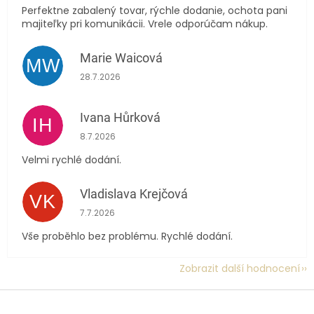
Perfektne zabalený tovar, rýchle dodanie, ochota pani
majiteľky pri komunikácii. Vrele odporúčam nákup.
Marie Waicová
MW
Hodnocení obchodu je 5 z 5 hvězdiček.
28.7.2026
Ivana Hůrková
IH
Hodnocení obchodu je 5 z 5 hvězdiček.
8.7.2026
Velmi rychlé dodání.
Vladislava Krejčová
VK
Hodnocení obchodu je 5 z 5 hvězdiček.
7.7.2026
Vše proběhlo bez problému. Rychlé dodání.
Zobrazit další hodnocení
Z
á