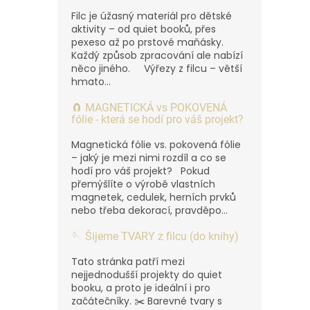
Filc je úžasný materiál pro dětské
aktivity – od quiet booků, přes
pexeso až po prstové maňásky.
Každý způsob zpracování ale nabízí
něco jiného. Výřezy z filcu – větší
hmato...
🧲 MAGNETICKÁ vs POKOVENÁ
fólie - která se hodí pro váš projekt?
Magnetická fólie vs. pokovená fólie
– jaký je mezi nimi rozdíl a co se
hodí pro váš projekt? Pokud
přemýšlíte o výrobě vlastních
magnetek, cedulek, herních prvků
nebo třeba dekorací, pravděpo...
🪡 Šijeme TVARY z filcu (do knihy)
Tato stránka patří mezi
nejjednodušší projekty do quiet
booku, a proto je ideální i pro
začátečníky. ✂️ Barevné tvary s