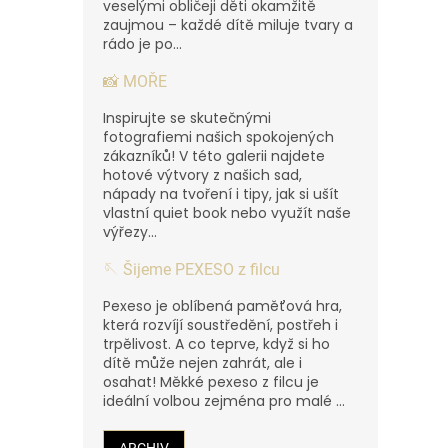
veselými obličeji děti okamžitě
zaujmou – každé dítě miluje tvary a
rádo je po...
📸 MOŘE
Inspirujte se skutečnými
fotografiemi našich spokojených
zákazníků! V této galerii najdete
hotové výtvory z našich sad,
nápady na tvoření i tipy, jak si ušít
vlastní quiet book nebo využít naše
výřezy...
🪡 Šijeme PEXESO z filcu
Pexeso je oblíbená paměťová hra,
která rozvíjí soustředění, postřeh i
trpělivost. A co teprve, když si ho
dítě může nejen zahrát, ale i
osahat! Měkké pexeso z filcu je
ideální volbou zejména pro malé ...
ARCHIV