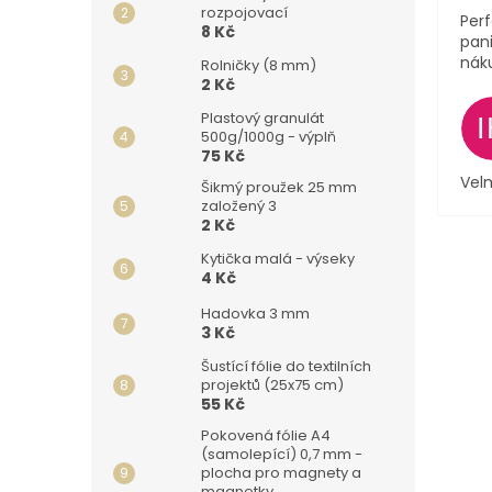
rozpojovací
Perf
8 Kč
pani
nák
Rolničky (8 mm)
2 Kč
Plastový granulát
500g/1000g - výplň
75 Kč
Velm
Šikmý proužek 25 mm
založený 3
2 Kč
Kytička malá - výseky
4 Kč
Hadovka 3 mm
3 Kč
Šustící fólie do textilních
projektů (25x75 cm)
55 Kč
Pokovená fólie A4
(samolepící) 0,7 mm -
plocha pro magnety a
magnetky