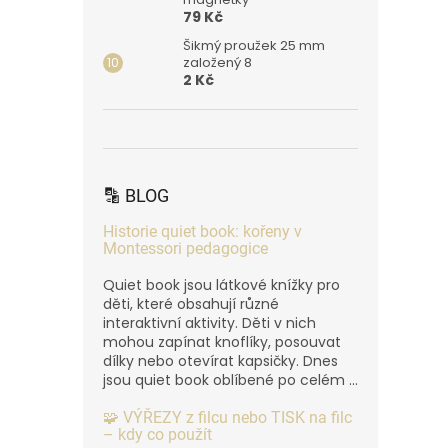
79 Kč
Šikmý proužek 25 mm
založený 8
2 Kč
🔡 BLOG
Historie quiet book: kořeny v
Montessori pedagogice
Quiet book jsou látkové knížky pro
děti, které obsahují různé
interaktivní aktivity. Děti v nich
mohou zapínat knoflíky, posouvat
dílky nebo otevírat kapsičky. Dnes
jsou quiet book oblíbené po celém ...
🧩 VÝŘEZY z filcu nebo TISK na filc
– kdy co použít