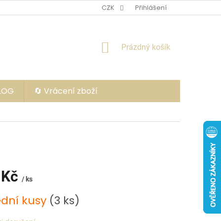
CZK
Přihlášení
NÁKUPNÍ
Prázdný košík
KOŠÍK
BLOG
🔄 Vrácení zboží
 Kč
/ ks
ední kusy
(3 ks)