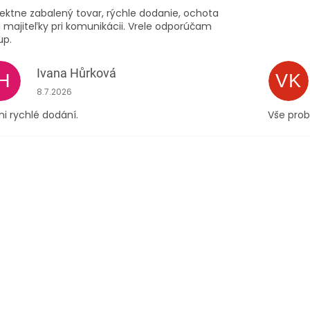
ektne zabalený tovar, rýchle dodanie, ochota
 majiteľky pri komunikácii. Vrele odporúčam
up.
Ivana Hůrková
IH
VK
Hodnocení obchodu je 5 z 5 hvězdiček.
8.7.2026
i rychlé dodání.
Vše prob