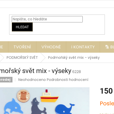
HLEDAT
IE
TVOŘENÍ
VÝHODNĚ
ℹ️ KONTAKTY
🔡 
PODMOŘSKÝ SVĚT
Podmořský svět mix - výseky
ořský svět mix - výseky
6228
Průměrné
Neohodnoceno
Podrobnosti hodnocení
prodej
hodnocení
produktu
150
je
0,0
Měrná
Posl
z
cena:
5
hvězdiček.