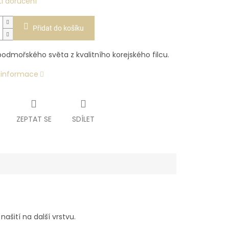
i doručení
Přidat do košíku
odmořského světa z kvalitního korejského filcu.
í informace
ZEPTAT SE
SDÍLET
ašití na další vrstvu.