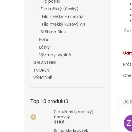
Filc potisk
Filc měkký (český)
Filc měkký - metráž
Filc měkký kusový A4
Řez
Střih na filcu
Fólie
Látky
Údr
Výztuhy, výplně
GALANTERIE
Prát
TVOŘENÍ
Chem
VÝHODNĚ
Top 10 produktů
Filc tužený (korejský) -
barevný
21 Kč
Knihařský kroužek