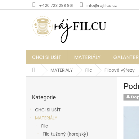
Přejít
+420 723 288 861
info@rajfilcu.cz
na
obsah
CHCI SI UŠÍT
MATERIÁLY
GALANTER
Domů
MATERIÁLY
Filc
Filcové výřezy
P
Podm
o
Přeskočit
s
kategorie
Kategorie
🔔 Do
t
r
CHCI SI UŠÍT
a
MATERIÁLY
n
Filc
n
í
Filc tužený (korejský)