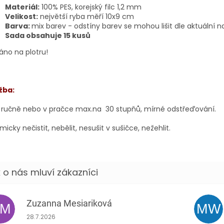
Materiál:
100% PES, korejský filc 1,2 mm
Velikost:
největší ryba měří 10x9 cm
Barva:
mix barev - odstíny barev se mohou lišit dle aktuální na
Sada obsahuje 15 kusů
áno na plotru!
žba:
 ručně nebo v pračce max.na 30 stupňů, mírné odstřeďování.
icky nečistit, nebělit, nesušit v sušičce, nežehlit.
Zuzanna Mesiariková
ZM
MW
Hodnocení obchodu je 5 z 5 hvězdiček.
28.7.2026