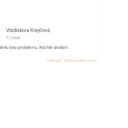
Vladislava Krejčová
Hodnocení obchodu je 5 z 5 hvězdiček.
7.7.2026
ěhlo bez problému. Rychlé dodání.
Zobrazit další hodnocení