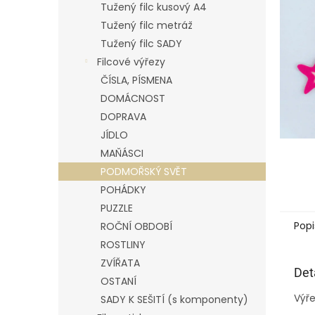
p
Tužený filc kusový A4
a
Tužený filc metráž
n
Tužený filc SADY
e
Filcové výřezy
l
ČÍSLA, PÍSMENA
DOMÁCNOST
DOPRAVA
JÍDLO
MAŇÁSCI
PODMOŘSKÝ SVĚT
POHÁDKY
PUZZLE
Popi
ROČNÍ OBDOBÍ
ROSTLINY
ZVÍŘATA
Det
OSTANÍ
Výře
SADY K SEŠITÍ (s komponenty)