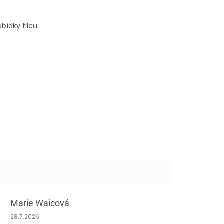
bídky filcu
Marie Waicová
Hodnocení obchodu je 5 z 5 hvězdiček.
28.7.2026