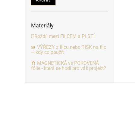
Materiály
⁉️Rozdíl mezi FILCEM a PLSTÍ
🧩 VÝŘEZY z filcu nebo TISK na filc
– kdy co použít
🧲 MAGNETICKÁ vs POKOVENÁ
fólie - která se hodí pro váš projekt?
Z
á
p
a
t
í