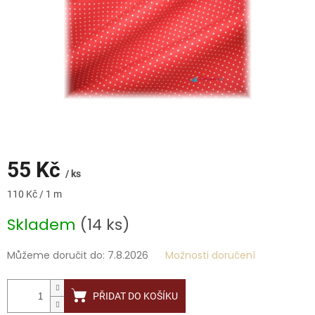
55 Kč
/ ks
Měrná
110 Kč / 1 m
cena:
Skladem
(14 ks)
Můžeme doručit do:
7.8.2026
Možnosti doručení
PŘIDAT DO KOŠÍKU