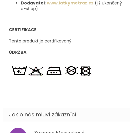
Dodavatel
:
www.latkymetraz.cz
(již ukončený
e-shop)
CERTIFIKACE
Tento produkt je certifikovaný.
ÚDRŽBA
Zuzanna Mesiariková