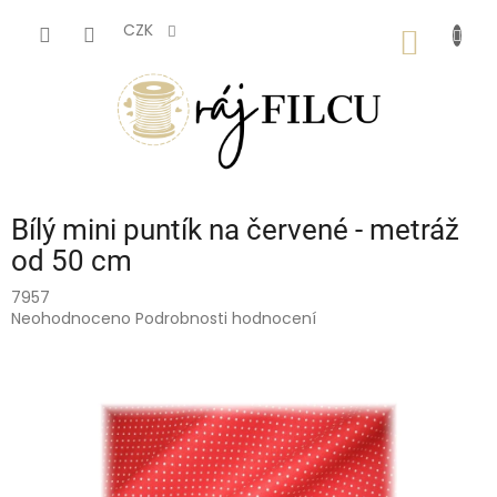
Přejít
na
CZK
NÁKUP
obsah
KOŠÍK
Bílý mini puntík na červené - metráž
od 50 cm
7957
Průměrné
Neohodnoceno
Podrobnosti hodnocení
hodnocení
produktu
je
0,0
z
5
hvězdiček.