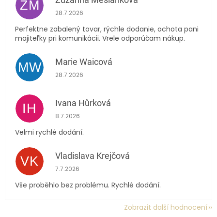
ZM
Hodnocení obchodu je 5 z 5 hvězdiček.
28.7.2026
Perfektne zabalený tovar, rýchle dodanie, ochota pani
majiteľky pri komunikácii. Vrele odporúčam nákup.
Marie Waicová
MW
Hodnocení obchodu je 5 z 5 hvězdiček.
28.7.2026
Ivana Hůrková
IH
Hodnocení obchodu je 5 z 5 hvězdiček.
8.7.2026
Velmi rychlé dodání.
Vladislava Krejčová
VK
Hodnocení obchodu je 5 z 5 hvězdiček.
7.7.2026
Vše proběhlo bez problému. Rychlé dodání.
Zobrazit další hodnocení