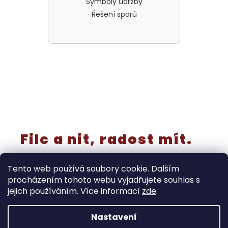
Symboly údržby
Řešení sporů
Filc a nit, radost mít.
Tento web používá soubory cookie. Dalším
procházením tohoto webu vyjadřujete souhlas s
jejich používáním. Více informací
zde
.
Vytvořil Shoptet
Nastavení
‼️Rušíme kategorii “výřezy a knoflíky” - již nebudou