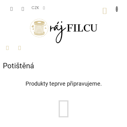
Přejít
na
CZK
NÁKUP
obsah
KOŠÍK
Potištěná
Produkty teprve připravujeme.