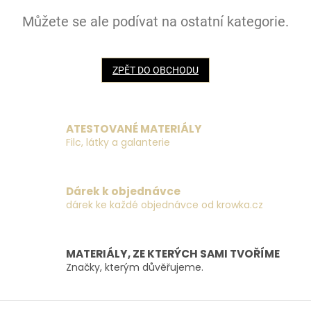
Můžete se ale podívat na ostatní kategorie.
ZPĚT DO OBCHODU
ATESTOVANÉ MATERIÁLY
Filc, látky a galanterie
Dárek k objednávce
dárek ke každé objednávce od krowka.cz
MATERIÁLY, ZE KTERÝCH SAMI TVOŘÍME
Značky, kterým důvěřujeme.
Z