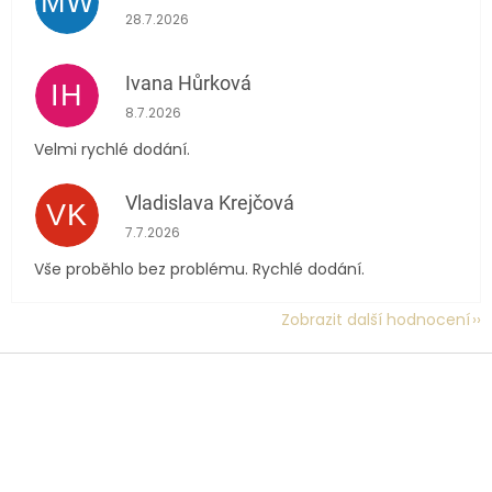
MW
Hodnocení obchodu je 5 z 5 hvězdiček.
28.7.2026
Ivana Hůrková
IH
Hodnocení obchodu je 5 z 5 hvězdiček.
8.7.2026
Velmi rychlé dodání.
Vladislava Krejčová
VK
Hodnocení obchodu je 5 z 5 hvězdiček.
7.7.2026
Vše proběhlo bez problému. Rychlé dodání.
Zobrazit další hodnocení
Z
á
p
a
t
í