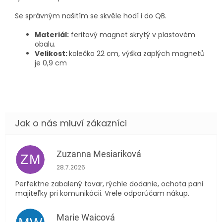
Se správným našitím se skvěle hodí i do QB.
Materiál:
feritový magnet skrytý v plastovém
obalu.
Velikost:
kolečko 22 cm, výška zaplých magnetů
je 0,9 cm
Zuzanna Mesiariková
ZM
Hodnocení obchodu je 5 z 5 hvězdiček.
28.7.2026
Perfektne zabalený tovar, rýchle dodanie, ochota pani
majiteľky pri komunikácii. Vrele odporúčam nákup.
Marie Waicová