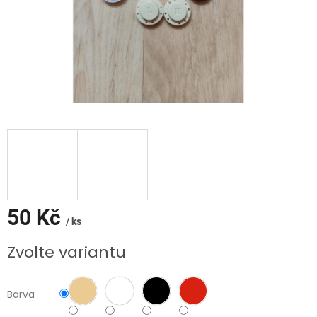
50 Kč
/ ks
Měrná
Zvolte variantu
cena:
Barva