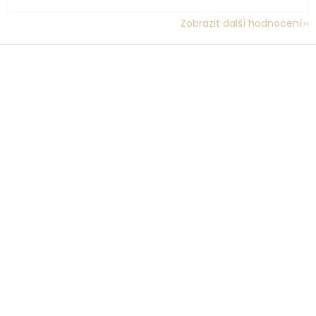
Zobrazit další hodnocení
Z
á
p
a
t
í