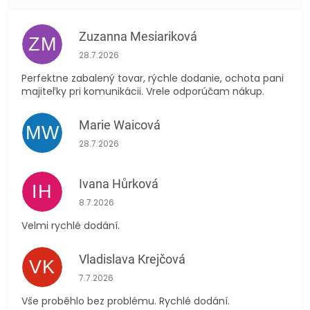
Zuzanna Mesiariková
ZM
Hodnocení obchodu je 5 z 5 hvězdiček.
28.7.2026
Perfektne zabalený tovar, rýchle dodanie, ochota pani
majiteľky pri komunikácii. Vrele odporúčam nákup.
Marie Waicová
MW
Hodnocení obchodu je 5 z 5 hvězdiček.
28.7.2026
Ivana Hůrková
IH
Hodnocení obchodu je 5 z 5 hvězdiček.
8.7.2026
Velmi rychlé dodání.
Vladislava Krejčová
VK
Hodnocení obchodu je 5 z 5 hvězdiček.
7.7.2026
Vše proběhlo bez problému. Rychlé dodání.