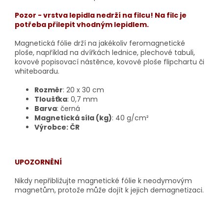
Pozor - vrstva lepidla nedrží na filcu! Na filc je
potřeba přilepit vhodným lepidlem.
Magnetická fólie drží na jakékoliv feromagnetické
ploše, například na dvířkách lednice, plechové tabuli,
kovové popisovací nástěnce, kovové ploše flipchartu či
whiteboardu.
Rozměr
: 20 x 30 cm
Tloušťka
: 0,7 mm
Barva
: černá
Magnetická síla (kg)
: 40 g/cm²
Výrobce: ČR
UPOZORNĚNÍ
Nikdy nepřibližujte magnetické fólie k neodymovým
magnetům, protože může dojít k jejich demagnetizaci.