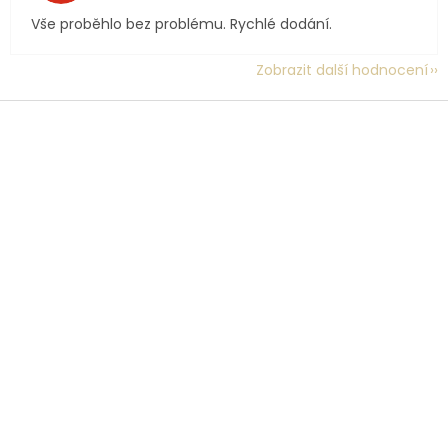
Vše proběhlo bez problému. Rychlé dodání.
Zobrazit další hodnocení
Z
á
p
a
t
í