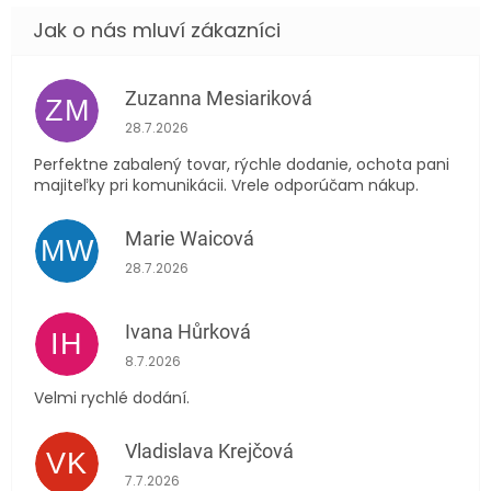
Zuzanna Mesiariková
ZM
Hodnocení obchodu je 5 z 5 hvězdiček.
28.7.2026
Perfektne zabalený tovar, rýchle dodanie, ochota pani
majiteľky pri komunikácii. Vrele odporúčam nákup.
Marie Waicová
MW
Hodnocení obchodu je 5 z 5 hvězdiček.
28.7.2026
Ivana Hůrková
IH
Hodnocení obchodu je 5 z 5 hvězdiček.
8.7.2026
Velmi rychlé dodání.
Vladislava Krejčová
VK
Hodnocení obchodu je 5 z 5 hvězdiček.
7.7.2026