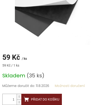
59 Kč
/ ks
Měrná
59 Kč / 1 ks
cena:
Skladem
(35 ks)
Můžeme doručit do:
11.8.2026
Možnosti doručení
PŘIDAT DO KOŠÍKU