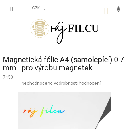
Přejít
na
CZK
NÁKUP
obsah
KOŠÍK
Magnetická fólie A4 (samolepící) 0,7
mm - pro výrobu magnetek
7453
Průměrné
Neohodnoceno
Podrobnosti hodnocení
🇨🇿
hodnocení
produktu
je
0,0
z
5
hvězdiček.