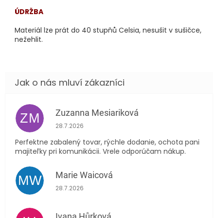
ÚDRŽBA
Materiál lze prát do 40 stupňů Celsia, nesušit v sušičce,
nežehlit.
Zuzanna Mesiariková
ZM
Hodnocení obchodu je 5 z 5 hvězdiček.
28.7.2026
Perfektne zabalený tovar, rýchle dodanie, ochota pani
majiteľky pri komunikácii. Vrele odporúčam nákup.
Marie Waicová
MW
Hodnocení obchodu je 5 z 5 hvězdiček.
28.7.2026
Ivana Hůrková