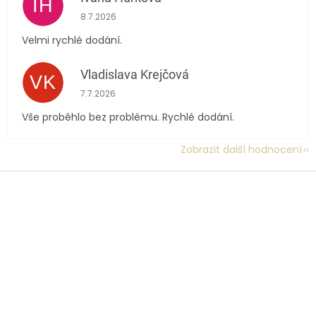
IH
Hodnocení obchodu je 5 z 5 hvězdiček.
8.7.2026
Velmi rychlé dodání.
Vladislava Krejčová
VK
Hodnocení obchodu je 5 z 5 hvězdiček.
7.7.2026
Vše proběhlo bez problému. Rychlé dodání.
Zobrazit další hodnocení
Z
á
p
a
t
í