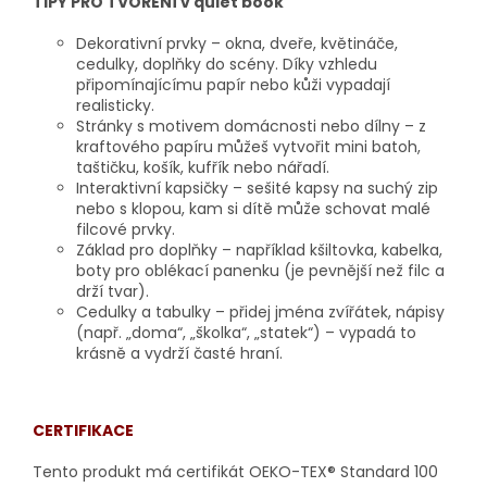
TIPY PRO TVOŘENÍ v quiet book
Dekorativní prvky – okna, dveře, květináče,
cedulky, doplňky do scény. Díky vzhledu
připomínajícímu papír nebo kůži vypadají
realisticky.
Stránky s motivem domácnosti nebo dílny – z
kraftového papíru můžeš vytvořit mini batoh,
taštičku, košík, kufřík nebo nářadí.
Interaktivní kapsičky – sešité kapsy na suchý zip
nebo s klopou, kam si dítě může schovat malé
filcové prvky.
Základ pro doplňky – například kšiltovka, kabelka,
boty pro oblékací panenku (je pevnější než filc a
drží tvar).
Cedulky a tabulky – přidej jména zvířátek, nápisy
(např. „doma“, „školka“, „statek“) – vypadá to
krásně a vydrží časté hraní.
CERTIFIKACE
Tento produkt má
certifikát OEKO-TEX® Standard 100