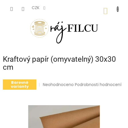
Přejít
na
CZK
NÁKUP
obsah
KOŠÍK
Kraftový papír (omyvatelný) 30x30
cm
Barevné
Průměrné
Neohodnoceno
Podrobnosti hodnocení
varianty
hodnocení
produktu
je
0,0
z
5
hvězdiček.