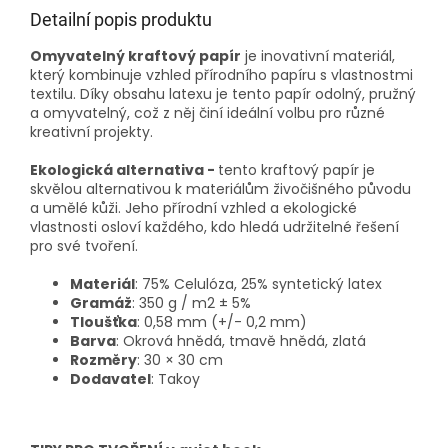
Detailní popis produktu
Omyvatelný kraftový papír
je inovativní materiál,
který kombinuje vzhled přírodního papíru s vlastnostmi
textilu. Díky obsahu latexu je tento papír odolný, pružný
a omyvatelný, což z něj činí ideální volbu pro různé
kreativní projekty.
Ekologická alternativa -
tento
kraftový papír je
skvělou alternativou k materiálům živočišného původu
a umělé kůži. Jeho přírodní vzhled a ekologické
vlastnosti osloví každého, kdo hledá udržitelné řešení
pro své tvoření.
Materiál
:
75% Celulóza, 25% syntetický latex
Gramáž
: 350 g / m2 ± 5%
Tloušťka
: 0,58 mm (+/- 0,2 mm)
Barva
: Okrová hnědá, tmavě hnědá, zlatá
Rozměry
: 30 × 30 cm
Dodavatel
: Takoy