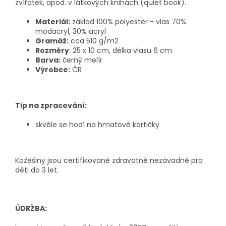
zvířatek, apod. v látkových knihách (quiet book).
Materiál:
základ 100% polyester - vlas 70%
modacryl, 30% acryl
Gramáž:
cca 510 g/m2
Rozměry
: 25 x 10 cm, délka vlasu 6 cm
Barva:
černý melír
Výrobce:
ČR
Tip na zpracování:
skvěle se hodí na hmatové kartičky
Kožešiny jsou certifikované zdravotně nezávadné pro
děti do 3 let.
ÚDRŽBA: