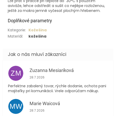
Lze prát v pračce při teplotě do 30°C s použitím
aviváže, lehce odstředit a sušit co nejlépe rozloženou,
ještě za mokra jemně vyčesat plochým hřebenem.
Doplňkové parametry
Kategorie
:
Kožešina
Materiál
:
kožešina
Zuzanna Mesiariková
ZM
Hodnocení obchodu je 5 z 5 hvězdiček.
28.7.2026
Perfektne zabalený tovar, rýchle dodanie, ochota pani
majiteľky pri komunikácii. Vrele odporúčam nákup.
Marie Waicová
MW
Hodnocení obchodu je 5 z 5 hvězdiček.
28.7.2026