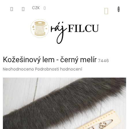
Přejít
na
CZK
NÁKUP
obsah
KOŠÍK
Kožešinový lem - černý melír
7446
Průměrné
Neohodnoceno
Podrobnosti hodnocení
hodnocení
produktu
je
0,0
z
5
hvězdiček.