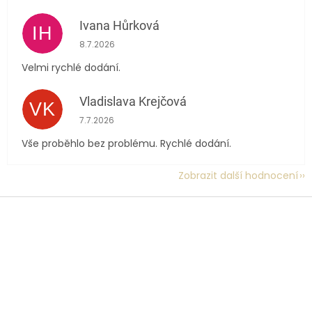
Ivana Hůrková
IH
Hodnocení obchodu je 5 z 5 hvězdiček.
8.7.2026
Velmi rychlé dodání.
Vladislava Krejčová
VK
Hodnocení obchodu je 5 z 5 hvězdiček.
7.7.2026
Vše proběhlo bez problému. Rychlé dodání.
Zobrazit další hodnocení
Z
á
p
a
t
í