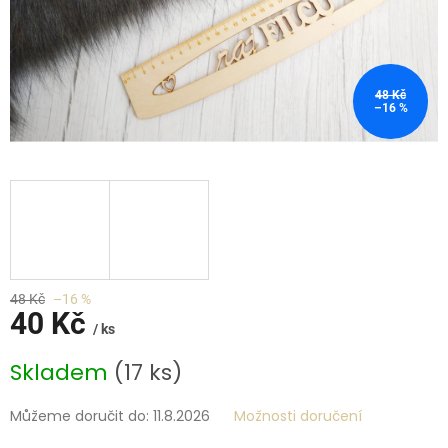
48 Kč
–16 %
48 Kč
–16 %
40 Kč
/ ks
Měrná
Skladem
(17 ks)
cena:
Můžeme doručit do:
11.8.2026
Možnosti doručení