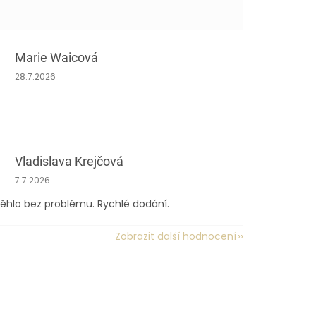
Marie Waicová
Hodnocení obchodu je 5 z 5 hvězdiček.
28.7.2026
Vladislava Krejčová
Hodnocení obchodu je 5 z 5 hvězdiček.
7.7.2026
ěhlo bez problému. Rychlé dodání.
Zobrazit další hodnocení