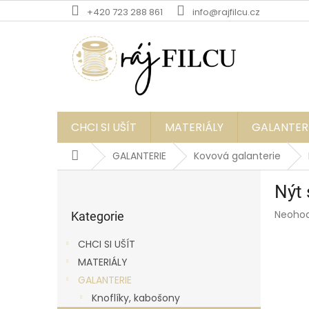
Přejít
+420 723 288 861
info@rajfilcu.cz
na
obsah
CHCI SI UŠÍT
MATERIÁLY
GALANTER
Domů
GALANTERIE
Kovová galanterie
P
Nýt 
o
Přeskočit
s
Průmě
Neoho
kategorie
Kategorie
t
hodnoc
r
produk
CHCI SI UŠÍT
a
je
MATERIÁLY
0,0
n
z
GALANTERIE
n
5
í
Knoflíky, kabošony
hvězdič