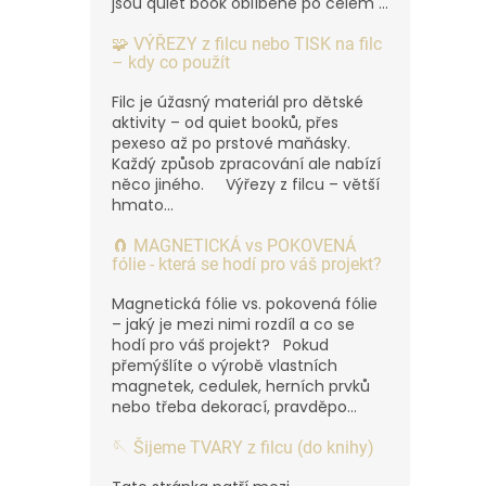
jsou quiet book oblíbené po celém ...
🧩 VÝŘEZY z filcu nebo TISK na filc
– kdy co použít
Filc je úžasný materiál pro dětské
aktivity – od quiet booků, přes
pexeso až po prstové maňásky.
Každý způsob zpracování ale nabízí
něco jiného. Výřezy z filcu – větší
hmato...
🧲 MAGNETICKÁ vs POKOVENÁ
fólie - která se hodí pro váš projekt?
Magnetická fólie vs. pokovená fólie
– jaký je mezi nimi rozdíl a co se
hodí pro váš projekt? Pokud
přemýšlíte o výrobě vlastních
magnetek, cedulek, herních prvků
nebo třeba dekorací, pravděpo...
🪡 Šijeme TVARY z filcu (do knihy)