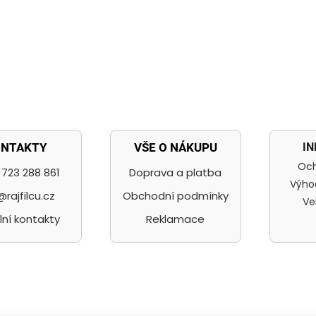
I
ONTAKTY
VŠE O NÁKUPU
Och
723 288 861
Doprava a platba
Výho
@rajfilcu.cz
Obchodní podmínky
Ve
lní kontakty
Reklamace