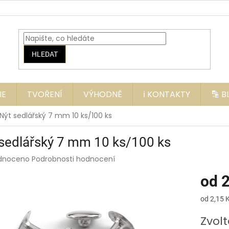
HLEDAT
IE
TVOŘENÍ
VÝHODNĚ
ℹ️ KONTAKTY
🔡 
Nýt sedlářský 7 mm 10 ks/100 ks
sedlářský 7 mm 10 ks/100 ks
rné
dnoceno
Podrobnosti hodnocení
ení
od
2
tu
Měrná
od 2,15 K
cena:
Zvolt
ek.