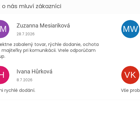
Zuzanna Mesiariková
ZM
MW
Hodnocení obchodu je 5 z 5 hvězdiček.
28.7.2026
ektne zabalený tovar, rýchle dodanie, ochota
 majiteľky pri komunikácii. Vrele odporúčam
up.
Ivana Hůrková
IH
VK
Hodnocení obchodu je 5 z 5 hvězdiček.
8.7.2026
i rychlé dodání.
Vše prob