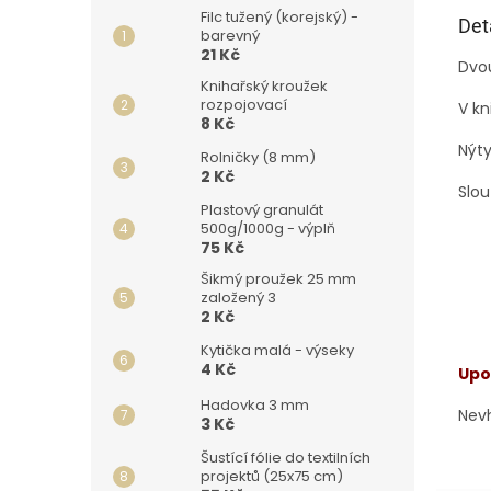
Filc tužený (korejský) -
Det
barevný
21 Kč
Dvou
Knihařský kroužek
rozpojovací
V kn
8 Kč
Nýty
Rolničky (8 mm)
2 Kč
Slou
Plastový granulát
500g/1000g - výplň
75 Kč
Šikmý proužek 25 mm
založený 3
2 Kč
Kytička malá - výseky
4 Kč
Upo
Hadovka 3 mm
Nev
3 Kč
Šustící fólie do textilních
projektů (25x75 cm)