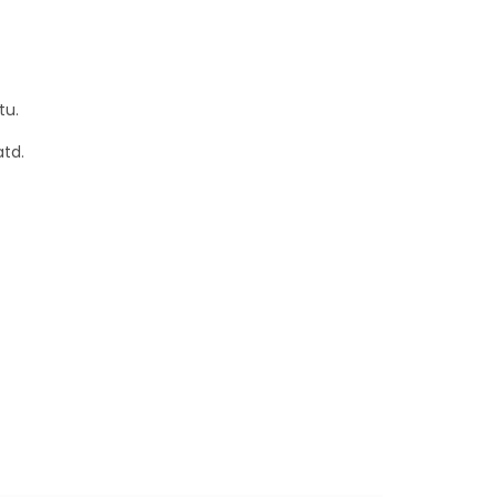
tu.
td.