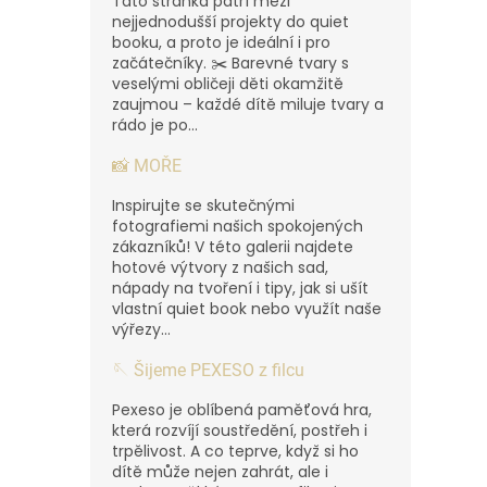
Tato stránka patří mezi
nejjednodušší projekty do quiet
booku, a proto je ideální i pro
začátečníky. ✂️ Barevné tvary s
veselými obličeji děti okamžitě
zaujmou – každé dítě miluje tvary a
rádo je po...
📸 MOŘE
Inspirujte se skutečnými
fotografiemi našich spokojených
zákazníků! V této galerii najdete
hotové výtvory z našich sad,
nápady na tvoření i tipy, jak si ušít
vlastní quiet book nebo využít naše
výřezy...
🪡 Šijeme PEXESO z filcu
Pexeso je oblíbená paměťová hra,
která rozvíjí soustředění, postřeh i
trpělivost. A co teprve, když si ho
dítě může nejen zahrát, ale i