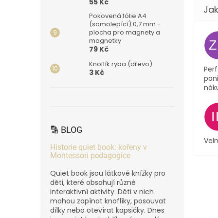
55 Kč
Pokovená fólie A4
(samolepící) 0,7 mm -
plocha pro magnety a
magnetky
79 Kč
Knoflík ryba (dřevo)
Perf
3 Kč
pani
nák
🔡 BLOG
Velm
Historie quiet book: kořeny v
Montessori pedagogice
Quiet book jsou látkové knížky pro
děti, které obsahují různé
interaktivní aktivity. Děti v nich
mohou zapínat knoflíky, posouvat
dílky nebo otevírat kapsičky. Dnes