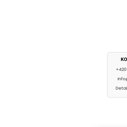
í
K
+420 
info
Detai