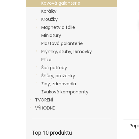
p
Kovová galanterie
a
Korálky
n
Kroužky
e
Magnety a fólie
l
Miniatury
Plastová galanterie
Prýmky, stuhy, lemovky
Příze
Šicí potřeby
Šňůry, pruženky
Zipy, zdrhovadla
Zvukové komponenty
TVOŘENÍ
VÝHODNĚ
Popi
Top 10 produktů