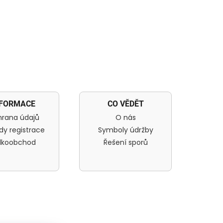
NFORMACE
CO VĚDĚT
rana údajů
O nás
dy registrace
Symboly údržby
lkoobchod
Řešení sporů