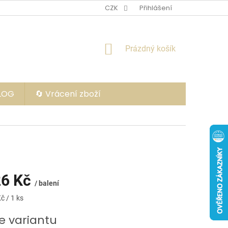
CZK
Přihlášení
NÁKUPNÍ
Prázdný košík
KOŠÍK
BLOG
🔄 Vrácení zboží
6 Kč
/ balení
č / 1 ks
e variantu