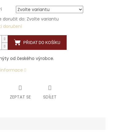
í
doručit do:
Zvolte variantu
i doručení
PŘIDAT DO KOŠÍKU
 nýty od českého výrobce.
í informace
ZEPTAT SE
SDÍLET