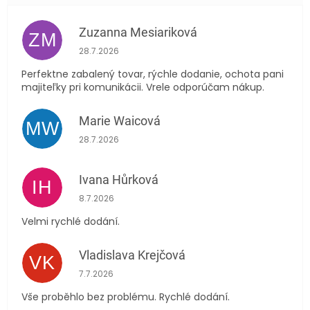
Zuzanna Mesiariková
ZM
Hodnocení obchodu je 5 z 5 hvězdiček.
28.7.2026
Perfektne zabalený tovar, rýchle dodanie, ochota pani
majiteľky pri komunikácii. Vrele odporúčam nákup.
Marie Waicová
MW
Hodnocení obchodu je 5 z 5 hvězdiček.
28.7.2026
Ivana Hůrková
IH
Hodnocení obchodu je 5 z 5 hvězdiček.
8.7.2026
Velmi rychlé dodání.
Vladislava Krejčová
VK
Hodnocení obchodu je 5 z 5 hvězdiček.
7.7.2026
Vše proběhlo bez problému. Rychlé dodání.