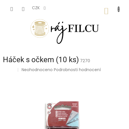
Přejít
na
CZK
NÁKUP
obsah
KOŠÍK
Háček s očkem (10 ks)
7270
Průměrné
Neohodnoceno
Podrobnosti hodnocení
🇨🇿
hodnocení
produktu
je
0,0
z
5
hvězdiček.