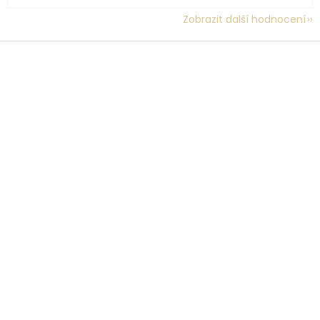
Zobrazit další hodnocení
Z
á
p
a
t
í