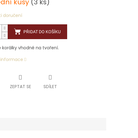
ední kusy
(3 ks)
i doručení
PŘIDAT DO KOŠÍKU
é korálky vhodné na tvoření.
í informace
ZEPTAT SE
SDÍLET