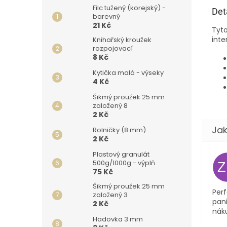
Filc tužený (korejský) -
Det
barevný
21 Kč
Tyto
inte
Knihařský kroužek
rozpojovací
8 Kč
Kytička malá - výseky
4 Kč
Šikmý proužek 25 mm
založený 8
2 Kč
Rolničky (8 mm)
2 Kč
Plastový granulát
500g/1000g - výplň
75 Kč
Šikmý proužek 25 mm
Perf
založený 3
pani
2 Kč
nák
Hadovka 3 mm