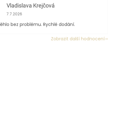
Vladislava Krejčová
Hodnocení obchodu je 5 z 5 hvězdiček.
7.7.2026
ěhlo bez problému. Rychlé dodání.
Zobrazit další hodnocení