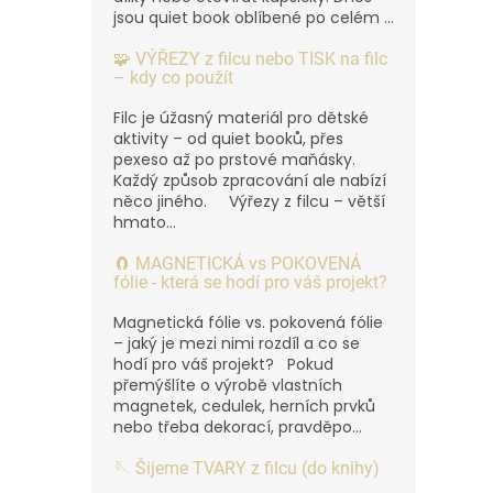
jsou quiet book oblíbené po celém ...
🧩 VÝŘEZY z filcu nebo TISK na filc
– kdy co použít
Filc je úžasný materiál pro dětské
aktivity – od quiet booků, přes
pexeso až po prstové maňásky.
Každý způsob zpracování ale nabízí
něco jiného. Výřezy z filcu – větší
hmato...
🧲 MAGNETICKÁ vs POKOVENÁ
fólie - která se hodí pro váš projekt?
Magnetická fólie vs. pokovená fólie
– jaký je mezi nimi rozdíl a co se
hodí pro váš projekt? Pokud
přemýšlíte o výrobě vlastních
magnetek, cedulek, herních prvků
nebo třeba dekorací, pravděpo...
🪡 Šijeme TVARY z filcu (do knihy)