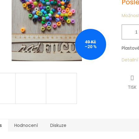
Posl
Možnost
49 Kč
–20 %
Plastov
Detailn
TISK
s
Hodnocení
Diskuze