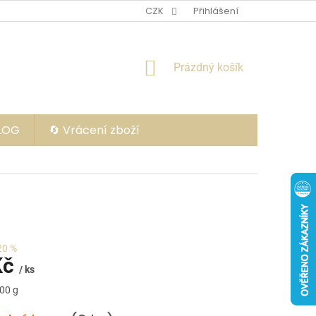
CZK
Přihlášení
NÁKUPNÍ
Prázdný košík
KOŠÍK
BLOG
🔄 Vrácení zboží
20 %
Kč
/ ks
100 g