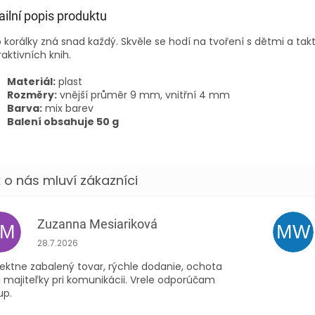
ailní popis produktu
 korálky zná snad každý. Skvěle se hodí na tvoření s dětmi a ta
raktivních knih.
Materiál:
plast
Rozměry:
vnější průměr 9 mm, vnitřní 4 mm
Barva:
mix barev
Balení obsahuje 50 g
Zuzanna Mesiariková
ZM
MW
Hodnocení obchodu je 5 z 5 hvězdiček.
28.7.2026
ektne zabalený tovar, rýchle dodanie, ochota
 majiteľky pri komunikácii. Vrele odporúčam
up.