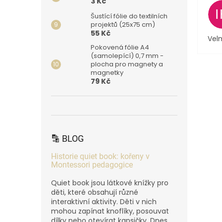
3 Kč
Šustící fólie do textilních
projektů (25x75 cm)
55 Kč
Velm
Pokovená fólie A4
(samolepící) 0,7 mm -
plocha pro magnety a
magnetky
79 Kč
🔡 BLOG
Historie quiet book: kořeny v
Montessori pedagogice
Quiet book jsou látkové knížky pro
děti, které obsahují různé
interaktivní aktivity. Děti v nich
mohou zapínat knoflíky, posouvat
dílky nebo otevírat kapsičky. Dnes