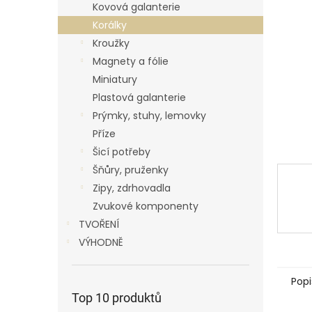
p
Kovová galanterie
a
Korálky
n
Kroužky
e
Magnety a fólie
l
Miniatury
Plastová galanterie
Prýmky, stuhy, lemovky
Příze
Šicí potřeby
Šňůry, pruženky
Zipy, zdrhovadla
Zvukové komponenty
TVOŘENÍ
VÝHODNĚ
Popi
Top 10 produktů