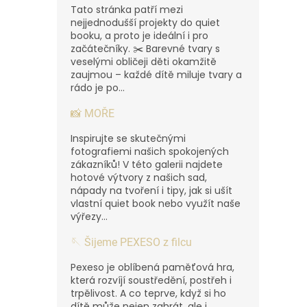
Tato stránka patří mezi
nejjednodušší projekty do quiet
booku, a proto je ideální i pro
začátečníky. ✂️ Barevné tvary s
veselými obličeji děti okamžitě
zaujmou – každé dítě miluje tvary a
rádo je po...
📸 MOŘE
Inspirujte se skutečnými
fotografiemi našich spokojených
zákazníků! V této galerii najdete
hotové výtvory z našich sad,
nápady na tvoření i tipy, jak si ušít
vlastní quiet book nebo využít naše
výřezy...
🪡 Šijeme PEXESO z filcu
Pexeso je oblíbená paměťová hra,
která rozvíjí soustředění, postřeh i
trpělivost. A co teprve, když si ho
dítě může nejen zahrát, ale i