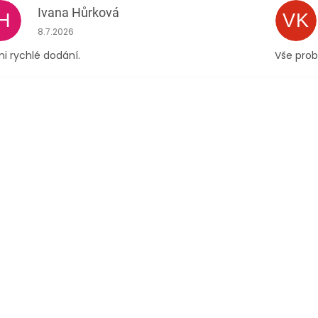
Ivana Hůrková
IH
VK
Hodnocení obchodu je 5 z 5 hvězdiček.
8.7.2026
i rychlé dodání.
Vše prob