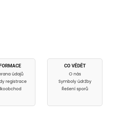
NFORMACE
CO VĚDĚT
rana údajů
O nás
dy registrace
Symboly údržby
lkoobchod
Řešení sporů