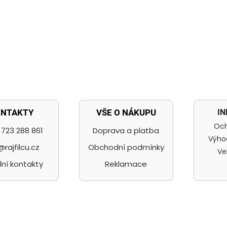
I
ONTAKTY
VŠE O NÁKUPU
Och
723 288 861
Doprava a platba
Výho
@rajfilcu.cz
Obchodní podmínky
Ve
lní kontakty
Reklamace