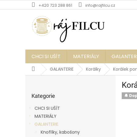
Přejít
+420 723 288 861
info@rajfilcu.cz
na
obsah
CHCI SI UŠÍT
MATERIÁLY
GALANTER
Domů
GALANTERIE
Korálky
Korálek po
P
Korá
o
Přeskočit
s
kategorie
Kategorie
🔔 Do
t
r
CHCI SI UŠÍT
a
MATERIÁLY
n
GALANTERIE
n
í
Knoflíky, kabošony