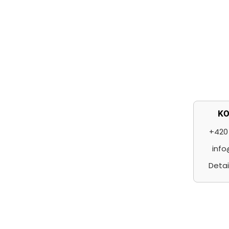
t
í
K
+420 
info
Detai