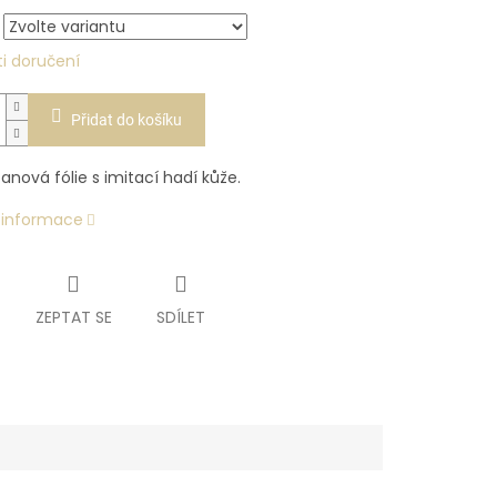
i doručení
Přidat do košíku
anová fólie s imitací hadí kůže.
í informace
ZEPTAT SE
SDÍLET