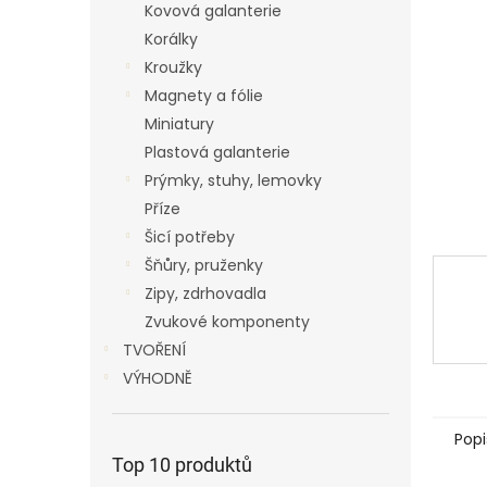
p
Kovová galanterie
a
Korálky
n
Kroužky
e
Magnety a fólie
l
Miniatury
Plastová galanterie
Prýmky, stuhy, lemovky
Příze
Šicí potřeby
Šňůry, pruženky
Zipy, zdrhovadla
Zvukové komponenty
TVOŘENÍ
VÝHODNĚ
Popi
Top 10 produktů