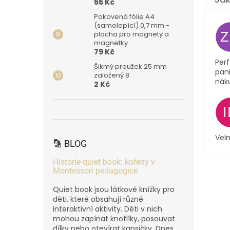
55 Kč
Pokovená fólie A4
(samolepící) 0,7 mm -
plocha pro magnety a
magnetky
79 Kč
Perf
Šikmý proužek 25 mm
pani
založený 8
nák
2 Kč
Velm
🔡 BLOG
Historie quiet book: kořeny v
Montessori pedagogice
Quiet book jsou látkové knížky pro
děti, které obsahují různé
interaktivní aktivity. Děti v nich
mohou zapínat knoflíky, posouvat
dílky nebo otevírat kapsičky. Dnes