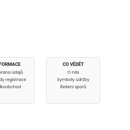
NFORMACE
CO VĚDĚT
rana údajů
O nás
dy registrace
Symboly údržby
lkoobchod
Řešení sporů