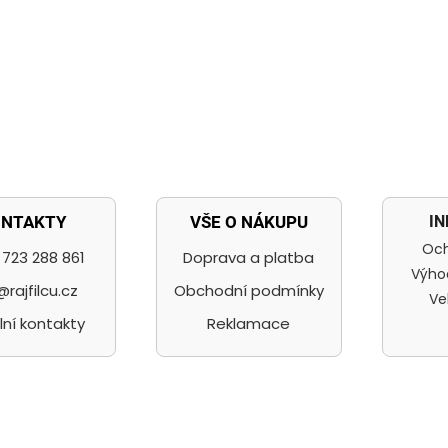
I
ONTAKTY
VŠE O NÁKUPU
Och
723 288 861
Doprava a platba
Výho
@rajfilcu.cz
Obchodní podmínky
Ve
lní kontakty
Reklamace