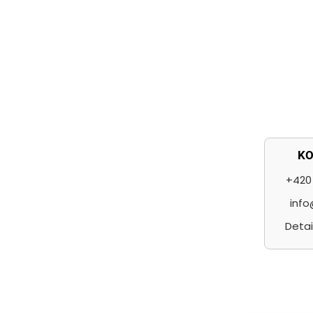
t
í
K
+420 
info
Detai