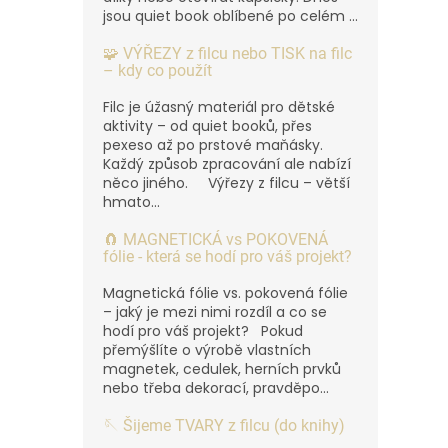
jsou quiet book oblíbené po celém ...
🧩 VÝŘEZY z filcu nebo TISK na filc
– kdy co použít
Filc je úžasný materiál pro dětské
aktivity – od quiet booků, přes
pexeso až po prstové maňásky.
Každý způsob zpracování ale nabízí
něco jiného. Výřezy z filcu – větší
hmato...
🧲 MAGNETICKÁ vs POKOVENÁ
fólie - která se hodí pro váš projekt?
Magnetická fólie vs. pokovená fólie
– jaký je mezi nimi rozdíl a co se
hodí pro váš projekt? Pokud
přemýšlíte o výrobě vlastních
magnetek, cedulek, herních prvků
nebo třeba dekorací, pravděpo...
🪡 Šijeme TVARY z filcu (do knihy)