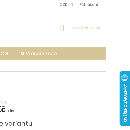
CZK
Přihlášení
NÁKUPNÍ
Prázdný košík
KOŠÍK
BLOG
🔄 Vrácení zboží
45 %
Kč
/ ks
e variantu