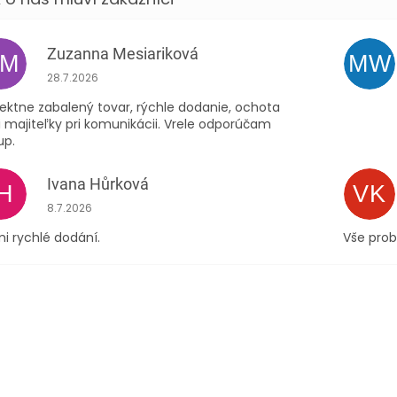
Zuzanna Mesiariková
ZM
MW
Hodnocení obchodu je 5 z 5 hvězdiček.
28.7.2026
ektne zabalený tovar, rýchle dodanie, ochota
 majiteľky pri komunikácii. Vrele odporúčam
up.
Ivana Hůrková
IH
VK
Hodnocení obchodu je 5 z 5 hvězdiček.
8.7.2026
i rychlé dodání.
Vše prob