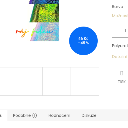
Barva
Možnost
46 Kč
–45 %
Polyuret
Detailn
TISK
s
Podobné (1)
Hodnocení
Diskuze