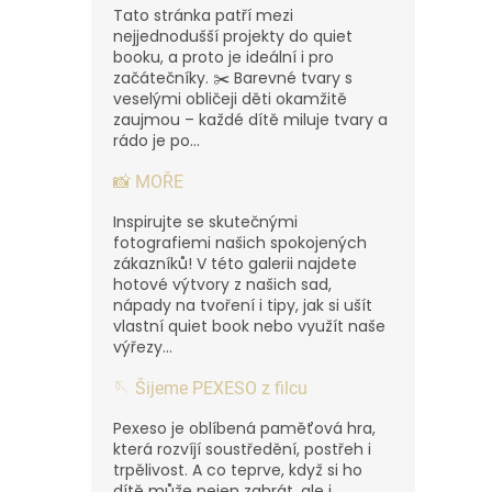
Tato stránka patří mezi
nejjednodušší projekty do quiet
booku, a proto je ideální i pro
začátečníky. ✂️ Barevné tvary s
veselými obličeji děti okamžitě
zaujmou – každé dítě miluje tvary a
rádo je po...
📸 MOŘE
Inspirujte se skutečnými
fotografiemi našich spokojených
zákazníků! V této galerii najdete
hotové výtvory z našich sad,
nápady na tvoření i tipy, jak si ušít
vlastní quiet book nebo využít naše
výřezy...
🪡 Šijeme PEXESO z filcu
Pexeso je oblíbená paměťová hra,
která rozvíjí soustředění, postřeh i
trpělivost. A co teprve, když si ho
dítě může nejen zahrát, ale i