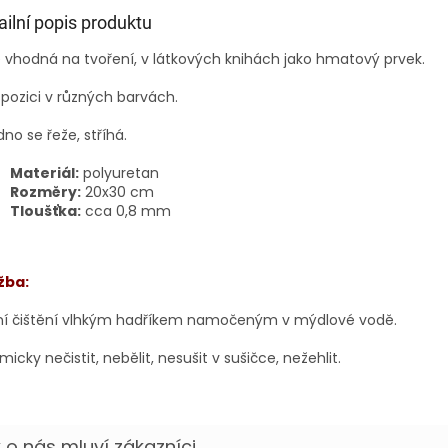
ailní popis produktu
e vhodná na tvoření, v látkových knihách jako hmatový prvek.
spozici v různých barvách.
no se řeže, stříhá.
Materiál:
polyuretan
Rozměry:
20x30 cm
Tloušťka:
cca 0,8 mm
žba:
ní čištění vlhkým hadříkem namočeným v mýdlové vodě.
icky nečistit, nebělit, nesušit v sušičce, nežehlit.