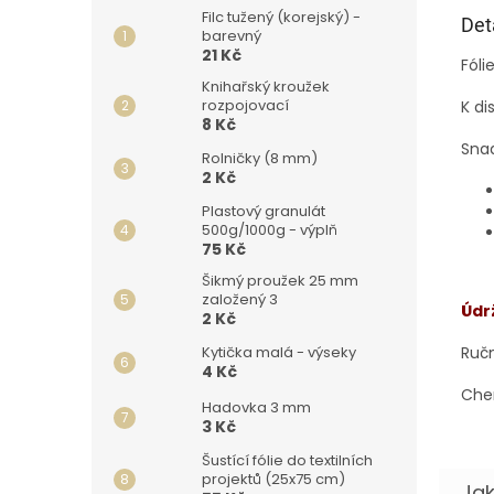
Filc tužený (korejský) -
Det
barevný
21 Kč
Fóli
Knihařský kroužek
rozpojovací
K di
8 Kč
Snad
Rolničky (8 mm)
2 Kč
Plastový granulát
500g/1000g - výplň
75 Kč
Šikmý proužek 25 mm
založený 3
Údr
2 Kč
Ruč
Kytička malá - výseky
4 Kč
Chem
Hadovka 3 mm
3 Kč
Šustící fólie do textilních
projektů (25x75 cm)