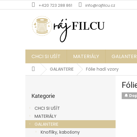
Přejít
+420 723 288 861
info@rajfilcu.cz
na
obsah
CHCI SI UŠÍT
MATERIÁLY
GALANTER
Domů
GALANTERIE
Fólie hadí vzory
P
Fóli
o
Přeskočit
s
kategorie
Kategorie
🔔 Do
t
r
CHCI SI UŠÍT
a
MATERIÁLY
n
GALANTERIE
n
í
Knoflíky, kabošony