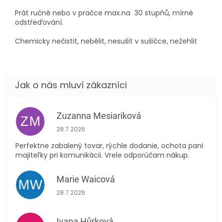
Prát ručně nebo v pračce max.na 30 stupňů, mírné
odstřeďování.
Chemicky nečistit, nebělit, nesušit v sušičce, nežehlit
Zuzanna Mesiariková
ZM
Hodnocení obchodu je 5 z 5 hvězdiček.
28.7.2026
Perfektne zabalený tovar, rýchle dodanie, ochota pani
majiteľky pri komunikácii. Vrele odporúčam nákup.
Marie Waicová
MW
Hodnocení obchodu je 5 z 5 hvězdiček.
28.7.2026
Ivana Hůrková