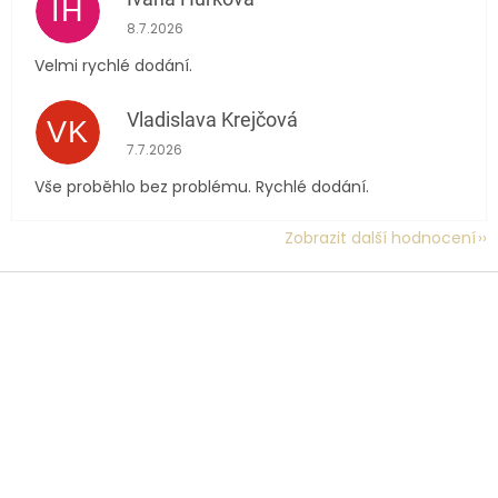
IH
Hodnocení obchodu je 5 z 5 hvězdiček.
8.7.2026
Velmi rychlé dodání.
Vladislava Krejčová
VK
Hodnocení obchodu je 5 z 5 hvězdiček.
7.7.2026
Vše proběhlo bez problému. Rychlé dodání.
Zobrazit další hodnocení
Z
á
p
a
t
í