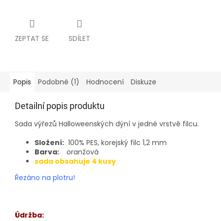
ZEPTAT SE
SDÍLET
Popis
Podobné (1)
Hodnocení
Diskuze
Detailní popis produktu
Sada výřezů Halloweenských dýní v jedné vrstvě filcu.
Složení:
100% PES, korejský filc 1,2 mm
Barva:
oranžová
sada obsahuje 4 kusy
Řezáno na plotru!
Údržba: