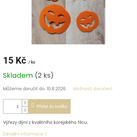
15 Kč
/ ks
Měrná
Skladem
(2 ks)
cena:
Můžeme doručit do:
10.8.2026
Možnosti doručení
Přidat do košíku
Výřezy dýní z kvalitního korejského filcu.
Detailní informace