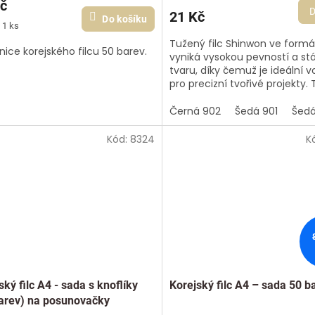
č
D
21 Kč
Do košíku
 1 ks
Tužený filc Shinwon ve form
nice korejského filcu 50 barev.
vyniká vysokou pevností a stá
tvaru, díky čemuž je ideální v
pro precizní tvořivé projekty.
barevný korejský materiál se..
Černá 902
Šedá 901
Šedá
Kód:
8324
K
ský filc A4 - sada s knoflíky
Korejský filc A4 – sada 50 b
arev) na posunovačky