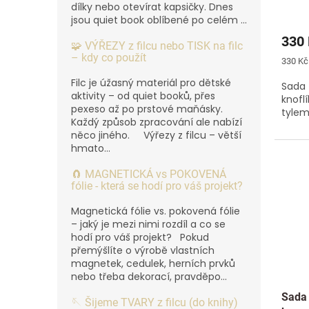
dílky nebo otevírat kapsičky. Dnes
jsou quiet book oblíbené po celém ...
330
🧩 VÝŘEZY z filcu nebo TISK na filc
– kdy co použít
Měrná
330 Kč 
cena:
Filc je úžasný materiál pro dětské
Sada 
aktivity – od quiet booků, přes
knofl
pexeso až po prstové maňásky.
tylem
Každý způsob zpracování ale nabízí
něco jiného. Výřezy z filcu – větší
hmato...
🧲 MAGNETICKÁ vs POKOVENÁ
fólie - která se hodí pro váš projekt?
Magnetická fólie vs. pokovená fólie
– jaký je mezi nimi rozdíl a co se
hodí pro váš projekt? Pokud
přemýšlíte o výrobě vlastních
magnetek, cedulek, herních prvků
nebo třeba dekorací, pravděpo...
Sada 
🪡 Šijeme TVARY z filcu (do knihy)