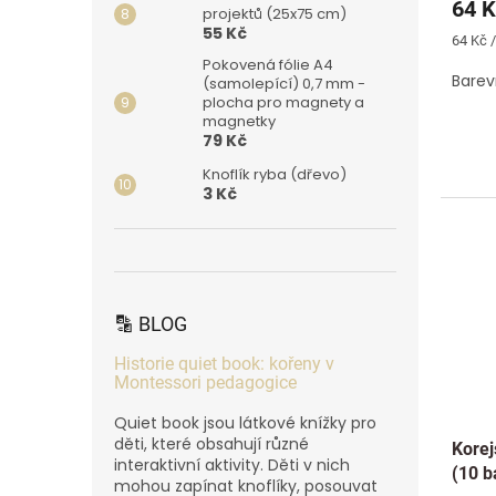
64 K
projektů (25x75 cm)
55 Kč
Měrná
64 Kč /
cena:
Pokovená fólie A4
Barev
(samolepící) 0,7 mm -
plocha pro magnety a
magnetky
79 Kč
Knoflík ryba (dřevo)
3 Kč
🔡 BLOG
Historie quiet book: kořeny v
Montessori pedagogice
Quiet book jsou látkové knížky pro
děti, které obsahují různé
Korej
interaktivní aktivity. Děti v nich
(10 b
mohou zapínat knoflíky, posouvat