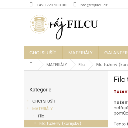
Přejít
+420 723 288 861
info@rajfilcu.cz
na
obsah
CHCI SI UŠÍT
MATERIÁLY
GALANTER
Domů
MATERIÁLY
Filc
Filc tužený (kor
P
Filc
o
Přeskočit
s
kategorie
Kategorie
Tužený
t
r
CHCI SI UŠÍT
Tužený
a
netřepí
MATERIÁLY
n
pomůce
Filc
n
í
Filc tužený (korejský)
Tento t