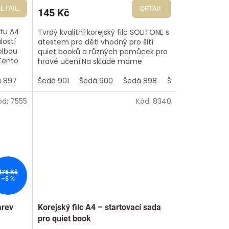
ETAIL
DETAIL
145 Kč
átu A4
Tvrdý kvalitní korejský filc SOLITONE s
lostí
atestem pro děti vhodný pro šití
olbou
quiet booků a různých pomůcek pro
 Tento
hravé učení.Na skladě máme
.
převážně již střižené kusy 50x112 cm.
 897
Šedá 892
Pro...
Šedá 901
Bílá 801
Šedá 900
Modrá 855
Šedá 898
Modrá 853
Šedá 897
Modrá 
Šedá
ód:
7555
Kód:
8340
875 Kč
–5 %
arev
Korejský filc A4 – startovací sada
pro quiet book