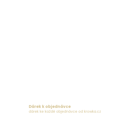
ý
p
i
s
u
Dárek k objednávce
dárek ke každé objednávce od krowka.cz