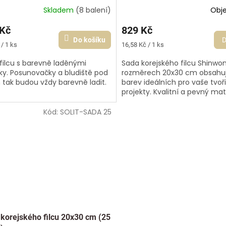
Skladem
(8 balení)
Obj
 Kč
829 Kč
Do košíku
D
Měrná
/ 1 ks
16,58 Kč / 1 ks
cena:
filcu s barevně laděnými
Sada korejského filcu Shinwo
íky. Posunovačky a bludiště pod
rozměrech 20x30 cm obsahu
 tak budou vždy barevně ladit.
barev ideálních pro vaše tvoř
projekty. Kvalitní a pevný mate
atestem zajistí profesionální 
vašich...
Kód:
SOLIT-SADA 25
korejského filcu 20x30 cm (25