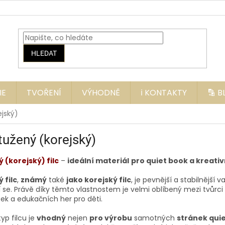
HLEDAT
IE
TVOŘENÍ
VÝHODNĚ
ℹ️ KONTAKTY
🔡 
ejský)
 tužený (korejský)
 (korejský) filc
–
ideální materiál
pro quiet book a kreativ
 filc
,
známý
také
jako korejský filc
, je pevnější a stabilnější v
 se. Právě díky těmto vlastnostem je velmi oblíbený mezi tvůrci 
k a edukačních her pro děti.
yp filcu je
vhodný
nejen
pro výrobu
samotných
stránek qui