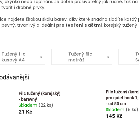
y, okýnka nebo zapínání. Je dobře prošívatelný jak ručně, tak na
 tvořit i drobné prvky.
ce najdete širokou škálu barev, díky které snadno sladíte každý
e pevný, trvanlivý a ideální
pro tvoření s dětmi
, korejský tužený 
Tužený filc
Tužený filc
T
kusový A4
metráž
S
odávanější
Filc tužený (kore
Filc tužený (korejský)
pro quiet book 1
- barevný
- od 50 cm
Skladem
(22 ks)
Skladem
(9 ks)
21 Kč
145 Kč