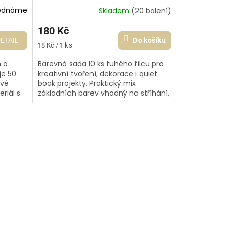
ednáme
Skladem
(20 balení)
180 Kč
ETAIL
Do košíku
Měrná
18 Kč / 1 ks
cena:
n o
Barevná sada 10 ks tuhého filcu pro
je 50
kreativní tvoření, dekorace i quiet
ivé
book projekty. Praktický mix
riál s
základních barev vhodný na stříhání,
vzhled
šití i lepení. Ideální pro začátečníky...