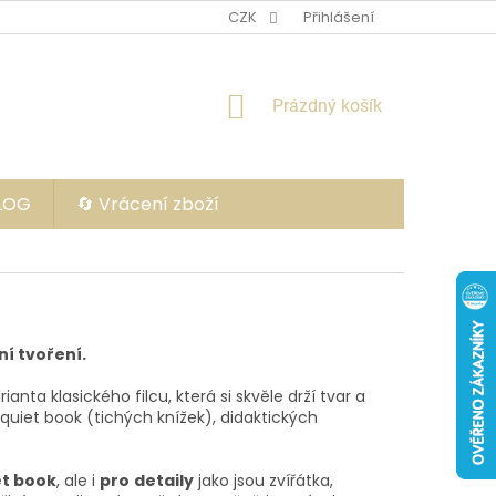
CZK
Přihlášení
NÁKUPNÍ
Prázdný košík
KOŠÍK
BLOG
🔄 Vrácení zboží
ní tvoření.
arianta klasického filcu, která si skvěle drží tvar a
quiet book (tichých knížek), didaktických
et book
, ale i
pro
detaily
jako jsou zvířátka,