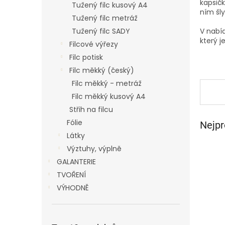
p
kapsičk
Tužený filc kusový A4
ním šly
a
Tužený filc metráž
n
Tužený filc SADY
V nabíd
e
který j
Filcové výřezy
l
Filc potisk
Filc měkký (český)
Filc měkký - metráž
Filc měkký kusový A4
Střih na filcu
Fólie
Nejpr
Látky
Výztuhy, výplně
GALANTERIE
TVOŘENÍ
VÝHODNĚ
Ř