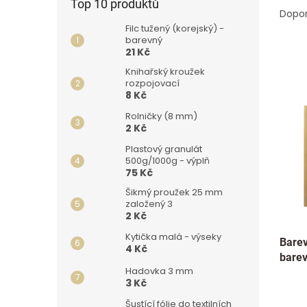
Top 10 produktů
a
Dopo
z
Filc tužený (korejský) -
barevný
e
21 Kč
n
í
Knihařský kroužek
rozpojovací
p
V
8 Kč
r
ý
Rolničky (8 mm)
o
p
2 Kč
d
i
u
Plastový granulát
s
500g/1000g - výplň
k
p
75 Kč
t
r
ů
Šikmý proužek 25 mm
o
založený 3
d
2 Kč
u
Kytička malá - výseky
Barev
k
4 Kč
bare
t
Hadovka 3 mm
ů
3 Kč
Šustící fólie do textilních