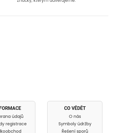
Značky, kterým důvěřujeme.
NFORMACE
CO VĚDĚT
rana údajů
O nás
dy registrace
Symboly údržby
lkoobchod
Řešení sporů