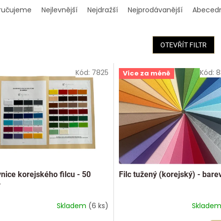
ručujeme
Nejlevnější
Nejdražší
Nejprodávanější
Abeced
OTEVŘÍT FILTR
Kód:
7825
Kód:
8
Více za méně
nice korejského filcu - 50
Filc tužený (korejský) - bare
v
Skladem
(6 ks)
Sklade