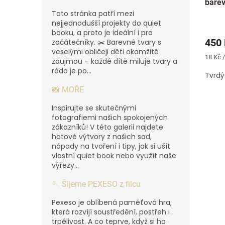
barev
Tato stránka patří mezi
nejjednodušší projekty do quiet
booku, a proto je ideální i pro
450
začátečníky. ✂️ Barevné tvary s
veselými obličeji děti okamžitě
Měrná
18 Kč /
zaujmou – každé dítě miluje tvary a
cena:
rádo je po...
Tvrdý 
📸 MOŘE
Inspirujte se skutečnými
fotografiemi našich spokojených
zákazníků! V této galerii najdete
hotové výtvory z našich sad,
nápady na tvoření i tipy, jak si ušít
vlastní quiet book nebo využít naše
výřezy...
🪡 Šijeme PEXESO z filcu
Pexeso je oblíbená paměťová hra,
která rozvíjí soustředění, postřeh i
trpělivost. A co teprve, když si ho