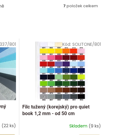
ně
7
položek celkem
337/801
Kód:
SOLITONE/801
vný
Filc tužený (korejský) pro quiet
book 1,2 mm - od 50 cm
m
(22 ks)
Skladem
(9 ks)