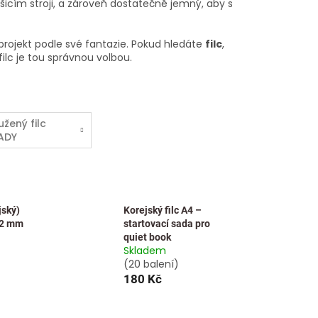
 šicím stroji, a zároveň dostatečně jemný, aby s
 projekt podle své fantazie. Pokud hledáte
filc
,
filc je tou správnou volbou.
užený filc
ADY
jský)
Korejský filc A4 –
,2 mm
startovací sada pro
quiet book
Skladem
(20 balení)
180 Kč