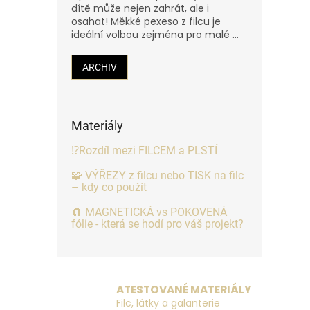
dítě může nejen zahrát, ale i
osahat! Měkké pexeso z filcu je
ideální volbou zejména pro malé ...
ARCHIV
Materiály
⁉️Rozdíl mezi FILCEM a PLSTÍ
🧩 VÝŘEZY z filcu nebo TISK na filc
– kdy co použít
🧲 MAGNETICKÁ vs POKOVENÁ
fólie - která se hodí pro váš projekt?
ATESTOVANÉ MATERIÁLY
Filc, látky a galanterie