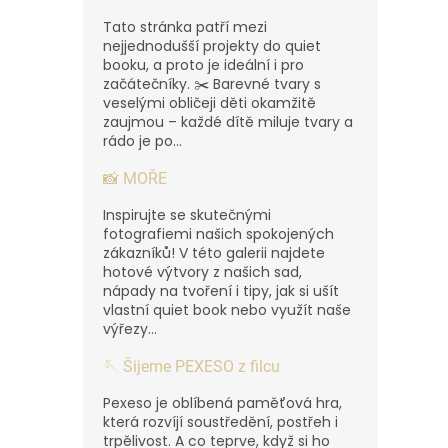
Tato stránka patří mezi
nejjednodušší projekty do quiet
booku, a proto je ideální i pro
začátečníky. ✂️ Barevné tvary s
veselými obličeji děti okamžitě
zaujmou – každé dítě miluje tvary a
rádo je po...
📸 MOŘE
Inspirujte se skutečnými
fotografiemi našich spokojených
zákazníků! V této galerii najdete
hotové výtvory z našich sad,
nápady na tvoření i tipy, jak si ušít
vlastní quiet book nebo využít naše
výřezy...
🪡 Šijeme PEXESO z filcu
Pexeso je oblíbená paměťová hra,
která rozvíjí soustředění, postřeh i
trpělivost. A co teprve, když si ho