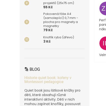
projektů (25x75 cm)
55 Kč
Pokovená fólie A4
(samolepící) 0,7 mm -
Perf
plocha pro magnety a
pani
magnetky
nák
79 Kč
Knoflík ryba (dřevo)
3 Kč
Velm
🔡 BLOG
Historie quiet book: kořeny v
Montessori pedagogice
Quiet book jsou látkové knížky pro
děti, které obsahují různé
interaktivní aktivity. Děti v nich
mohou zapínat knoflíky, posouvat