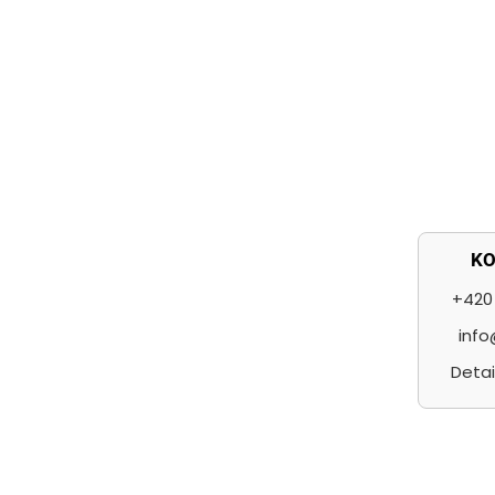
t
í
K
+420 
info
Detai