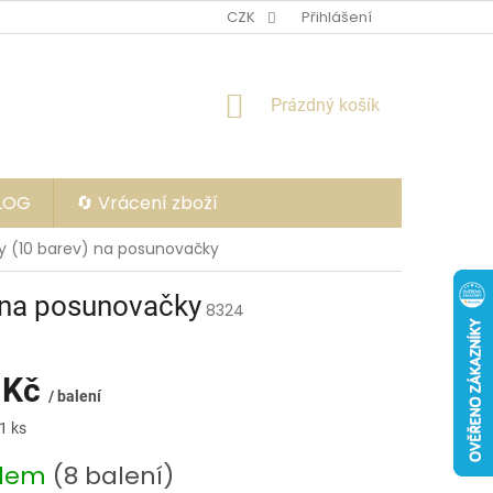
CZK
Přihlášení
NÁKUPNÍ
Prázdný košík
KOŠÍK
BLOG
🔄 Vrácení zboží
íky (10 barev) na posunovačky
v) na posunovačky
8324
 Kč
/ balení
1 ks
adem
(8 balení)