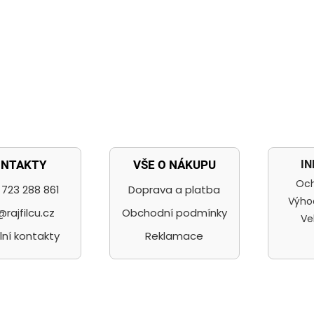
I
ONTAKTY
VŠE O NÁKUPU
Och
723 288 861
Doprava a platba
Výho
@rajfilcu.cz
Obchodní podmínky
Ve
lní kontakty
Reklamace