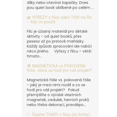
dílky nebo otevírat kapsičky. Dnes
jsou quiet book oblíbené po celém ...
🧩 VÝŘEZY z filcu nebo TISK na filc
– kdy co použít
Filc je úžasný materiál pro dětské
aktivity – od quiet booků, přes
pexeso až po prstové maňásky.
Každý způsob zpracování ale nabízí
něco jiného. Výřezy z filcu – větší
hmato...
🧲 MAGNETICKÁ vs POKOVENÁ
fólie - která se hodí pro váš projekt?
Magnetická fólie vs. pokovená fólie
– jaký je mezi nimi rozdíl a co se
hodí pro váš projekt? Pokud
přemýšlíte o výrobě vlastních
magnetek, cedulek, herních prvků
nebo třeba dekorací, pravděpo...
🪡 Šijeme TVARY z filcu (do knihy)