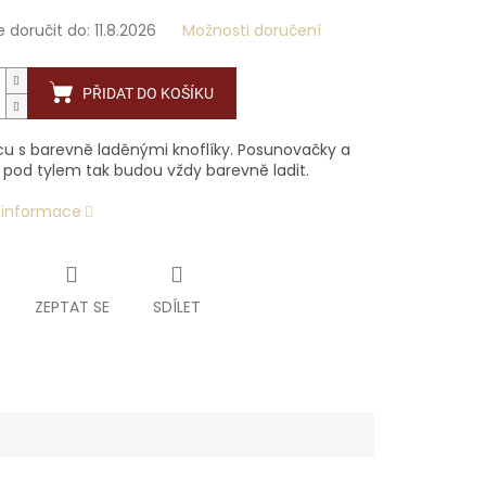
doručit do:
11.8.2026
Možnosti doručení
PŘIDAT DO KOŠÍKU
lcu s barevně laděnými knoflíky. Posunovačky a
ě pod tylem tak budou vždy barevně ladit.
í informace
ZEPTAT SE
SDÍLET