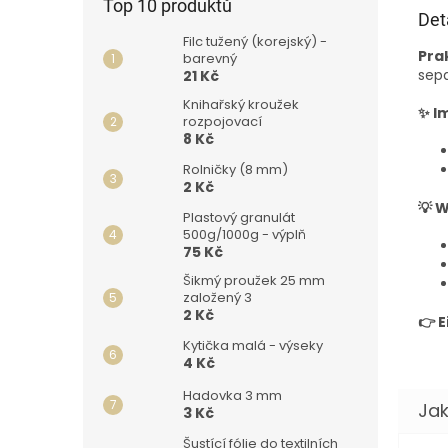
Top 10 produktů
Det
Filc tužený (korejský) -
Pra
barevný
sepa
21 Kč
Knihařský kroužek
✨ I
rozpojovací
8 Kč
Rolničky (8 mm)
2 Kč
💡 
Plastový granulát
500g/1000g - výplň
75 Kč
Šikmý proužek 25 mm
založený 3
2 Kč
👉 
Kytička malá - výseky
4 Kč
Hadovka 3 mm
3 Kč
Šustící fólie do textilních