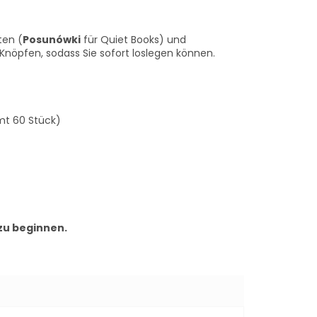
ten (
Posunówki
für Quiet Books) und
 Knöpfen, sodass Sie sofort loslegen können.
mt 60 Stück)
zu beginnen.