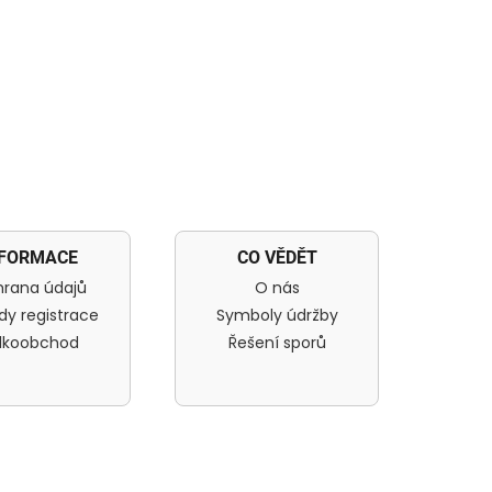
NFORMACE
CO VĚDĚT
rana údajů
O nás
dy registrace
Symboly údržby
lkoobchod
Řešení sporů