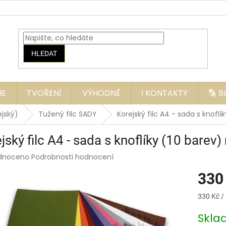
HLEDAT
IE
TVOŘENÍ
VÝHODNĚ
ℹ️ KONTAKTY
🔡 
ejský)
Tužený filc SADY
Korejský filc A4 - sada s knofl
jský filc A4 - sada s knoflíky (10 bare
rné
dnoceno
Podrobnosti hodnocení
ení
330
tu
Měrná
330 Kč / 
cena:
Skl
ek.