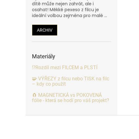
dítě může nejen zahrát, ale i
osahat! Měkké pexeso z filcu je
ideální volbou zejména pro malé ...
ARCHIV
Materiály
⁉️Rozdíl mezi FILCEM a PLSTÍ
🧩 VÝŘEZY z filcu nebo TISK na filc
– kdy co použít
🧲 MAGNETICKÁ vs POKOVENÁ
fólie - která se hodí pro váš projekt?
Z
á
p
a