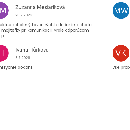
Zuzanna Mesiariková
ZM
MW
Hodnocení obchodu je 5 z 5 hvězdiček.
28.7.2026
ektne zabalený tovar, rýchle dodanie, ochota
 majiteľky pri komunikácii. Vrele odporúčam
up.
Ivana Hůrková
IH
VK
Hodnocení obchodu je 5 z 5 hvězdiček.
8.7.2026
i rychlé dodání.
Vše prob