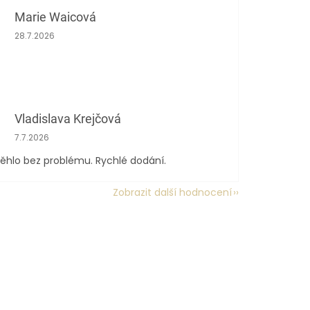
Marie Waicová
Hodnocení obchodu je 5 z 5 hvězdiček.
28.7.2026
Vladislava Krejčová
Hodnocení obchodu je 5 z 5 hvězdiček.
7.7.2026
ěhlo bez problému. Rychlé dodání.
Zobrazit další hodnocení