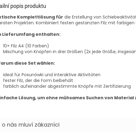
ailní popis produktu
ktische Komplettlösung für
die Erstellung von Schiebeaktivitä
raten Projekten. Kombiniert festen gestanzten Filz mit farbigen
m Lieferumfang enthalten:
10× Filz A4 (10 Farben)
Mischung von Knöpfen in drei Größen (2x jede Größe, insgesa
Warum diese Set wählen:
ideal für Posunówki und interaktive Aktivitäten
fester Filz, der die Form beibehält
farblich aufeinander abgestimmte Knöpfe mit Zertifizierung
Einfache Lösung, um ohne mühsames Suchen von Material 