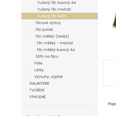
p
Tužený filc kusový A4
a
Tužený filc metráž
n
Tužený filc SADY
e
Filcové výřezy
l
Filc potisk
Filc měkký (český)
Filc měkký - metráž
Filc měkký kusový A4
Střih na filcu
Fólie
Látky
Výztuhy, výplně
GALANTERIE
TVOŘENÍ
VÝHODNĚ
Popi