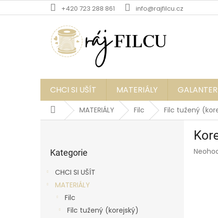
Přejít
+420 723 288 861
info@rajfilcu.cz
na
obsah
CHCI SI UŠÍT
MATERIÁLY
GALANTER
Domů
MATERIÁLY
Filc
Filc tužený (kor
P
Kore
o
Přeskočit
s
Průmě
Neoho
kategorie
Kategorie
t
hodnoc
r
produk
CHCI SI UŠÍT
a
je
MATERIÁLY
0,0
n
z
Filc
n
5
í
Filc tužený (korejský)
hvězdič