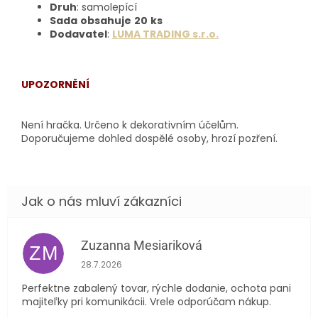
Druh
: samolepící
Sada
obsahuje
20
ks
Dodavatel
:
LUMA TRADING s.r.o.
UPOZORNĚNÍ
Není hračka. Určeno k dekorativním účelům.
Doporučujeme dohled dospělé osoby, hrozí pozření.
Zuzanna Mesiariková
ZM
Hodnocení obchodu je 5 z 5 hvězdiček.
28.7.2026
Perfektne zabalený tovar, rýchle dodanie, ochota pani
majiteľky pri komunikácii. Vrele odporúčam nákup.