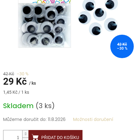
42 Kč
–30 %
42 Kč
–30 %
29 Kč
/ ks
Měrná
1,45 Kč / 1 ks
cena:
Skladem
(3 ks)
Můžeme doručit do:
11.8.2026
Možnosti doručení
PŘIDAT DO KOŠÍKU