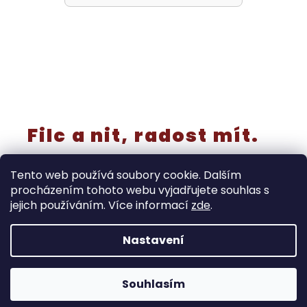
Filc a nit, radost mít.
Tento web používá soubory cookie. Dalším
procházením tohoto webu vyjadřujete souhlas s
jejich používáním. Více informací
zde
.
Vytvořil Shoptet
Nastavení
‼️Rušíme kategorii “výřezy a knoflíky” - již nebudou
samostatně v prodeji! Tyto produkty končí do 30.8. Dále
doprodáváme také prýmky, stuhy, miniatury, metrážové
Copyright 2026
Ráj filcu
. Všechna práva vyhrazena.
pruženky, kusová plátna … a to do vyprodání zásob.
Souhlasím
Upravit nastavení cookies
Spousta produktů je ve velkém výprodeji.