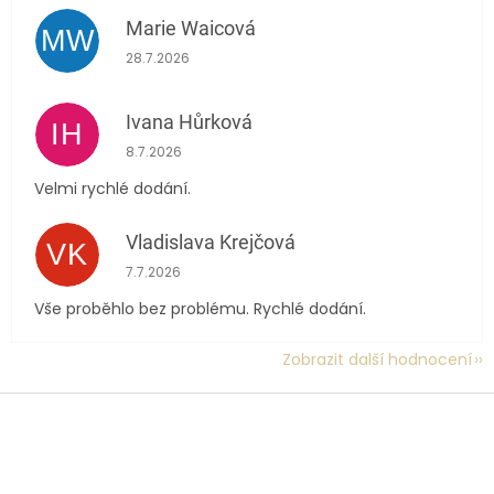
Marie Waicová
MW
Hodnocení obchodu je 5 z 5 hvězdiček.
28.7.2026
Ivana Hůrková
IH
Hodnocení obchodu je 5 z 5 hvězdiček.
8.7.2026
Velmi rychlé dodání.
Vladislava Krejčová
VK
Hodnocení obchodu je 5 z 5 hvězdiček.
7.7.2026
Vše proběhlo bez problému. Rychlé dodání.
Zobrazit další hodnocení
Z
á
p
a