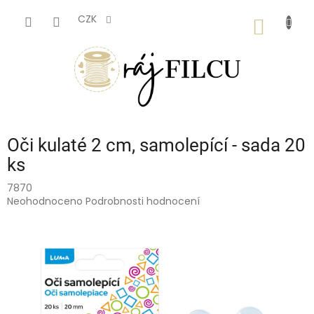
Přejít
na
CZK
NÁKUP
obsah
KOŠÍK
Oči kulaté 2 cm, samolepící - sada 20
ks
7870
Průměrné
Neohodnoceno
Podrobnosti hodnocení
hodnocení
produktu
je
0,0
z
5
hvězdiček.