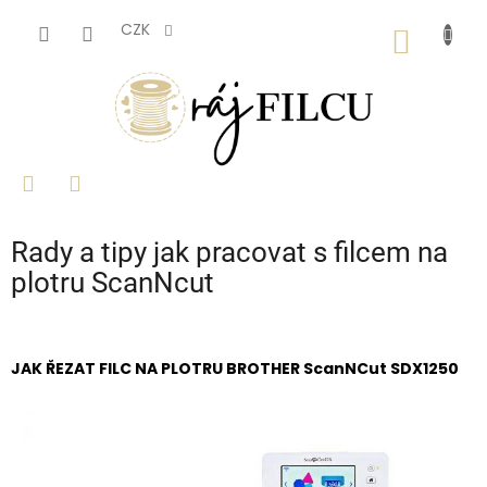
Přejít
na
CZK
NÁKUP
obsah
KOŠÍK
Rady a tipy jak pracovat s filcem na
plotru ScanNcut
JAK ŘEZAT FILC NA PLOTRU BROTHER ScanNCut SDX1250