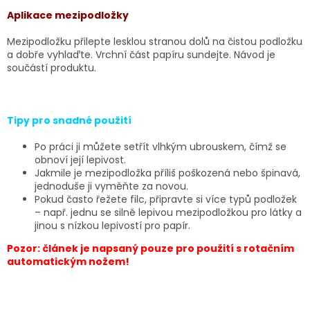
Aplikace mezipodložky
Mezipodložku přilepte lesklou stranou dolů na čistou podložku
a dobře vyhlaďte. Vrchní část papíru sundejte. Návod je
součástí produktu.
Tipy pro snadné použití
Po práci ji můžete setřít vlhkým ubrouskem, čímž se
obnoví její lepivost.
Jakmile je mezipodložka příliš poškozená nebo špinavá,
jednoduše ji vyměňte za novou.
Pokud často řežete filc, připravte si více typů podložek
– např. jednu se silně lepivou mezipodložkou pro látky a
jinou s nízkou lepivostí pro papír.
Pozor: článek je napsaný pouze pro použití s rotačním
automatickým nožem!