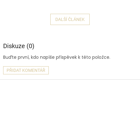
DALŠÍ ČLÁNEK
Diskuze (0)
Buďte první, kdo napíše příspěvek k této položce.
PŘIDAT KOMENTÁŘ
Z
á
p
a
t
í