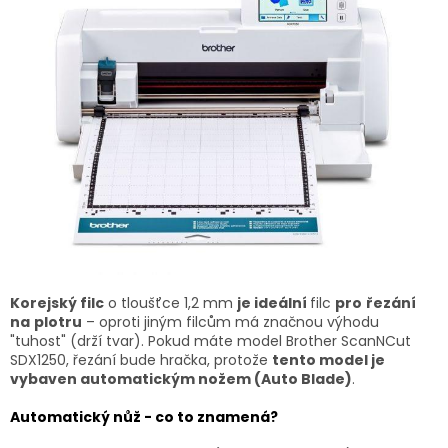
Korejský filc
o tloušťce 1,2 mm
je ideální
filc
pro
řezání
na
plotru
– oproti jiným filcům má značnou výhodu
"tuhost" (drží tvar). Pokud máte model Brother ScanNCut
SDX1250, řezání bude hračka, protože
tento model je
vybaven automatickým nožem (Auto Blade)
.
Automatický nůž - co to znamená?