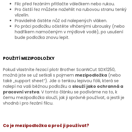
Filc před řezáním přitlačte válečkem nebo rukou.
Pro čistší řez můžete nažehlit na rubovou stranu tenký
vlizelín.
Pravidelně čistěte nůž od nalepených vláken.
Po práci podložku očistěte vlhčenými ubrousky (nebo
hadříkem namočeným v mýdlové vodě), po usušení
bude podložka znovu lepit.
POUŽITÍ MEZIPODLOŽKY
Pokud vlastníte řezací plotr Brother ScanNCut SDX1250,
možná jste se už setkali s pojmem
mezipodložka
(nebo
také „support sheet“). Jde o tenkou lepivou fólii, která se
nalepí na vaši běžnou podložku a
slouží jako ochranná a
pracovní vrstva
. V tomto článku se podíváme na to, k
čemu mezipodložka slouží, jak ji správně používat, a jestli je
vhodná i pro řezání filcu.
Co je mezipodložka a proč ji používat?