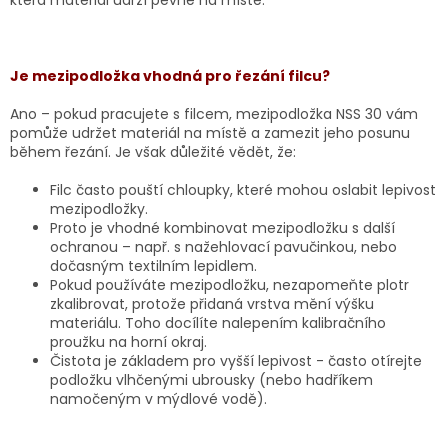
která materiál udrží pevně na místě.
Je mezipodložka vhodná pro řezání filcu?
Ano – pokud pracujete s filcem, mezipodložka NSS 30 vám
pomůže udržet materiál na místě a zamezit jeho posunu
během řezání. Je však důležité vědět, že:
Filc často pouští chloupky, které mohou oslabit lepivost
mezipodložky.
Proto je vhodné kombinovat mezipodložku s další
ochranou – např. s nažehlovací pavučinkou, nebo
dočasným textilním lepidlem.
Pokud používáte mezipodložku, nezapomeňte plotr
zkalibrovat, protože přidaná vrstva mění výšku
materiálu. Toho docílíte nalepením kalibračního
proužku na horní okraj.
Čistota je základem pro vyšší lepivost - často otírejte
podložku vlhčenými ubrousky (nebo hadříkem
namočeným v mýdlové vodě).