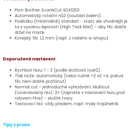
Plotr Brother ScanNCut SDX1250
Automatický rotační nůž (součást balení)
Podložku (minimálně) standart - stačí, ale vhodnější je
ta s vysokou lepivostí (High Tack Mat) – aby filc dobře
držel na místě.
Korejský filc 1,2 mm (např. z našeho e-shopu)
Doporučené nastavení
Rychlost řezu: 1 - 3 (podle složitosti tvarů)
Tlak nože: automatický (nebo ručně +2 až +4, pokud
filc není dobře proříznut)
Normal cut - jednoduché vyřezávání. Multicut
(vícenásobný řez): 2× (zapnete v nastavení řezu pod
názvem Fine) - složité tvary.
Testovací řez: vždy předem, např. malý trojúhelník
Tipy z praxe