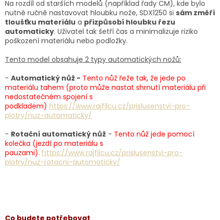
Na rozdíl od starších modelů (například řady CM), kde bylo
nutné ručně nastavovat hloubku nože, SDX1250 si
sám změří
tloušťku materiálu
a
přizpůsobí hloubku řezu
automaticky
. Uživatel tak šetří čas a minimalizuje riziko
poškození materiálu nebo podložky.
Tento model obsahuje 2 typy automatických nožů:
-
Automatický nůž -
Tento nůž řeže tak, že jede po
materiálu tahem (proto může nastat shrnutí materiálu při
nedostatečném spojení s
podkladem)
https://www.rajfilcu.cz/prislusenstvi-pro-
plotry/nuz-automaticky/
-
Rotační automatický nůž
-
Tento nůž jede pomocí
kolečka (jezdí po materiálu s
pauzami).
https://www.rajfilcu.cz/prislusenstvi-pro-
plotry/nuz-rotacni-automaticky/
Co budete potřebovat