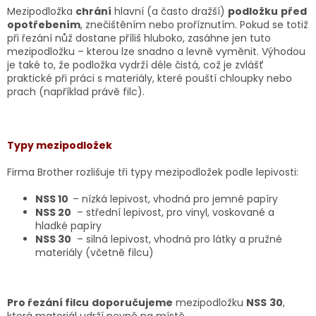
Mezipodložka
chrání
hlavní (a často dražší)
podložku
před
opotřebením
, znečištěním nebo proříznutím. Pokud se totiž
při řezání nůž dostane příliš hluboko, zasáhne jen tuto
mezipodložku – kterou lze snadno a levně vyměnit. Výhodou
je také to, že podložka vydrží déle čistá, což je zvlášť
praktické při práci s materiály, které pouští chloupky nebo
prach (například právě filc).
Typy mezipodložek
Firma Brother rozlišuje tři typy mezipodložek podle lepivosti:
NSS 10
– nízká lepivost, vhodná pro jemné papíry
NSS 20
– střední lepivost, pro vinyl, voskované a
hladké papíry
NSS 30
– silná lepivost, vhodná pro látky a pružné
materiály (včetně filcu)
Pro řezání filcu
doporučujeme
mezipodložku
NSS
30
,