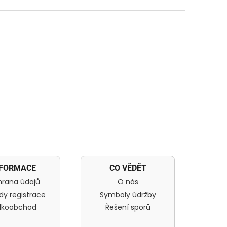
NFORMACE
CO VĚDĚT
rana údajů
O nás
dy registrace
Symboly údržby
lkoobchod
Řešení sporů