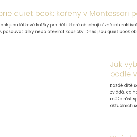
orie quiet book: kořeny v Montessori
ook jsou látkové knížky pro děti, které obsahují různé interaktivn
y, posouvat dílky nebo otevírat kapsičky. Dnes jsou quiet book ob
Jak vyb
podle 
Každé dítě se
zvládá, co h
může růst sp
aktuálních s