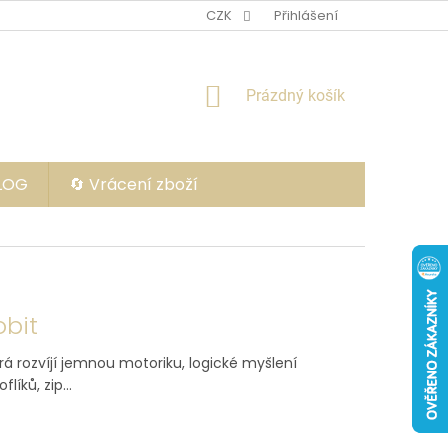
CZK
Přihlášení
NÁKUPNÍ
Prázdný košík
KOŠÍK
BLOG
🔄 Vrácení zboží
obit
terá rozvíjí jemnou motoriku, logické myšlení
íků, zip...