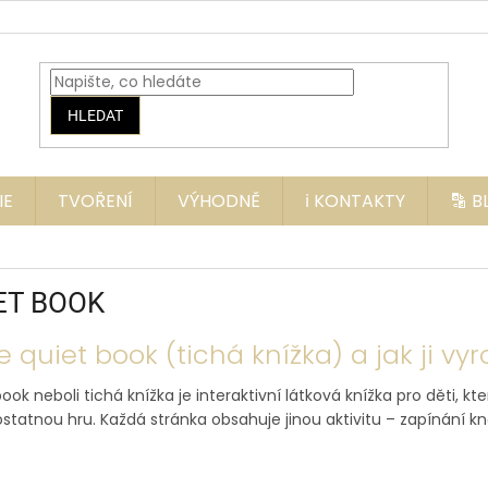
HLEDAT
IE
TVOŘENÍ
VÝHODNĚ
ℹ️ KONTAKTY
🔡 
ET BOOK
e quiet book (tichá knížka) a jak ji vyr
ook neboli tichá knížka je interaktivní látková knížka pro děti, k
tatnou hru. Každá stránka obsahuje jinou aktivitu – zapínání knofl