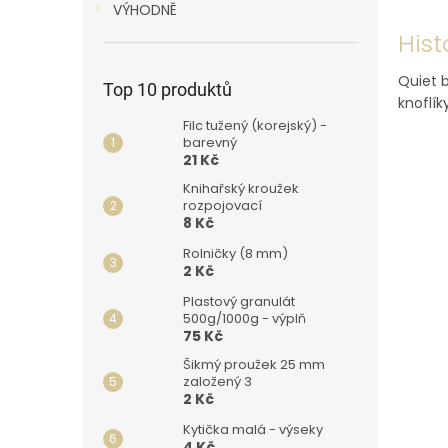
l
p
VÝHODNĚ
á
a
Hist
n
n
k
e
Quiet b
Top 10 produktů
ů
l
knoflík
Filc tužený (korejský) -
barevný
21 Kč
Knihařský kroužek
rozpojovací
8 Kč
Rolničky (8 mm)
2 Kč
Plastový granulát
500g/1000g - výplň
75 Kč
Šikmý proužek 25 mm
založený 3
2 Kč
Kytička malá - výseky
4 Kč