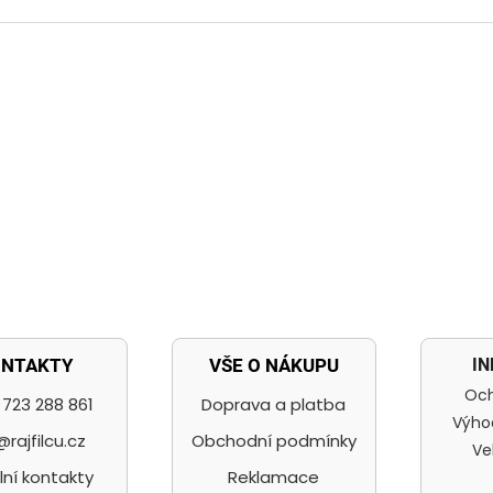
I
ONTAKTY
VŠE O NÁKUPU
Och
723 288 861
Doprava a platba
Výho
@rajfilcu.cz
Obchodní podmínky
Ve
lní kontakty
Reklamace