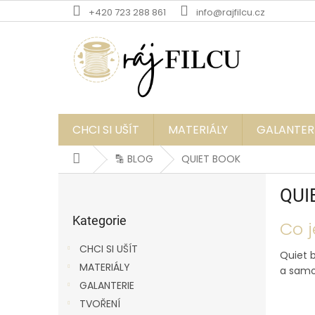
Přejít
+420 723 288 861
info@rajfilcu.cz
na
obsah
CHCI SI UŠÍT
MATERIÁLY
GALANTER
Domů
🔡 BLOG
QUIET BOOK
P
QUI
o
Přeskočit
s
kategorie
Kategorie
V
Co j
t
ý
r
CHCI SI UŠÍT
p
Quiet b
a
MATERIÁLY
i
a samos
n
s
GALANTERIE
n
č
í
TVOŘENÍ