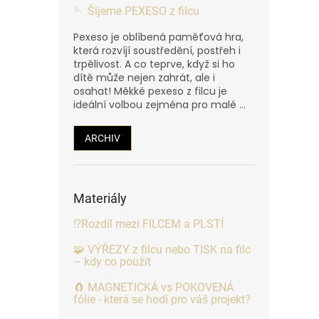
🪡 Šijeme PEXESO z filcu
Pexeso je oblíbená paměťová hra,
která rozvíjí soustředění, postřeh i
trpělivost. A co teprve, když si ho
dítě může nejen zahrát, ale i
osahat! Měkké pexeso z filcu je
ideální volbou zejména pro malé ...
ARCHIV
Materiály
⁉️Rozdíl mezi FILCEM a PLSTÍ
🧩 VÝŘEZY z filcu nebo TISK na filc
– kdy co použít
🧲 MAGNETICKÁ vs POKOVENÁ
fólie - která se hodí pro váš projekt?