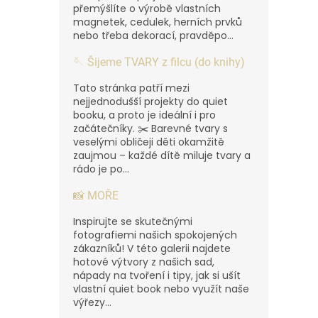
přemýšlíte o výrobě vlastních
magnetek, cedulek, herních prvků
nebo třeba dekorací, pravděpo...
🪡 Šijeme TVARY z filcu (do knihy)
Tato stránka patří mezi
nejjednodušší projekty do quiet
booku, a proto je ideální i pro
začátečníky. ✂️ Barevné tvary s
veselými obličeji děti okamžitě
zaujmou – každé dítě miluje tvary a
rádo je po...
📸 MOŘE
Inspirujte se skutečnými
fotografiemi našich spokojených
zákazníků! V této galerii najdete
hotové výtvory z našich sad,
nápady na tvoření i tipy, jak si ušít
vlastní quiet book nebo využít naše
výřezy...