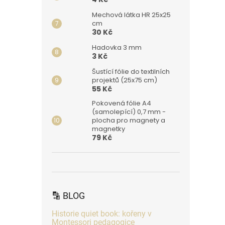
Mechová látka HR 25x25
cm
30 Kč
Hadovka 3 mm
3 Kč
Šustící fólie do textilních
projektů (25x75 cm)
55 Kč
Pokovená fólie A4
(samolepící) 0,7 mm -
plocha pro magnety a
magnetky
79 Kč
🔡 BLOG
Historie quiet book: kořeny v
Montessori pedagogice