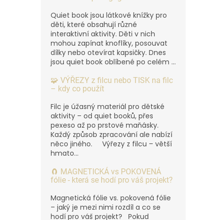
Quiet book jsou látkové knížky pro
děti, které obsahují různé
interaktivní aktivity. Děti v nich
mohou zapínat knoflíky, posouvat
dílky nebo otevírat kapsičky. Dnes
jsou quiet book oblíbené po celém ...
🧩 VÝŘEZY z filcu nebo TISK na filc
– kdy co použít
Filc je úžasný materiál pro dětské
aktivity – od quiet booků, přes
pexeso až po prstové maňásky.
Každý způsob zpracování ale nabízí
něco jiného. Výřezy z filcu – větší
hmato...
🧲 MAGNETICKÁ vs POKOVENÁ
fólie - která se hodí pro váš projekt?
Magnetická fólie vs. pokovená fólie
– jaký je mezi nimi rozdíl a co se
hodí pro váš projekt? Pokud