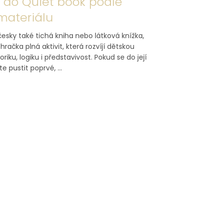
 do Quiet book podle
materiálu
česky také tichá kniha nebo látková knížka,
 hračka plná aktivit, která rozvíjí dětskou
iku, logiku i představivost. Pokud se do její
 pustit poprvé, ...