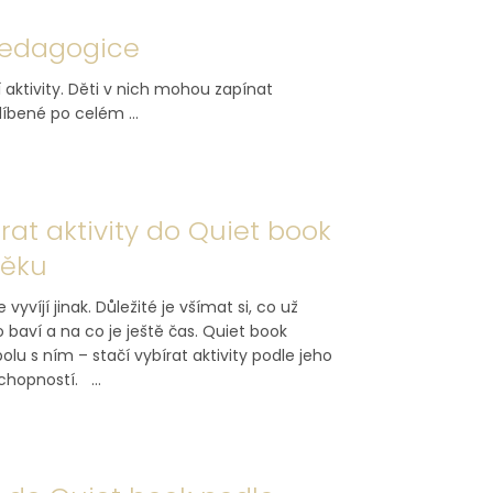
 pedagogice
í aktivity. Děti v nich mohou zapínat
líbené po celém ...
rat aktivity do Quiet book
věku
 vyvíjí jinak. Důležité je všímat si, co už
o baví a na co je ještě čas. Quiet book
olu s ním – stačí vybírat aktivity podle jeho
chopností. ...