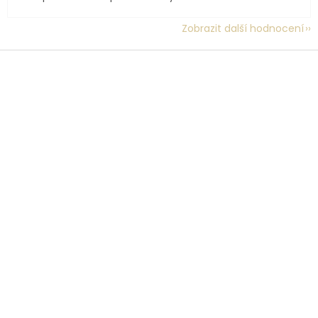
Zobrazit další hodnocení
Z
á
p
a
t
í