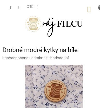
Přejít
na
CZK
NÁKUP
obsah
KOŠÍK
Drobné modré kytky na bíle
Průměrné
Neohodnoceno
Podrobnosti hodnocení
hodnocení
produktu
je
0,0
z
5
hvězdiček.