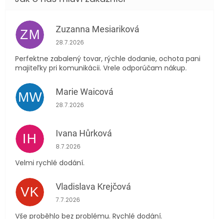
Zuzanna Mesiariková
ZM
Hodnocení obchodu je 5 z 5 hvězdiček.
28.7.2026
Perfektne zabalený tovar, rýchle dodanie, ochota pani
majiteľky pri komunikácii. Vrele odporúčam nákup.
Marie Waicová
MW
Hodnocení obchodu je 5 z 5 hvězdiček.
28.7.2026
Ivana Hůrková
IH
Hodnocení obchodu je 5 z 5 hvězdiček.
8.7.2026
Velmi rychlé dodání.
Vladislava Krejčová
VK
Hodnocení obchodu je 5 z 5 hvězdiček.
7.7.2026
Vše proběhlo bez problému. Rychlé dodání.