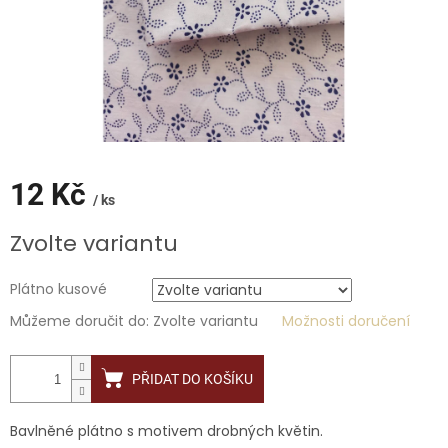
12 Kč
/ ks
Měrná
Zvolte variantu
cena:
Plátno kusové
Můžeme doručit do:
Zvolte variantu
Možnosti doručení
PŘIDAT DO KOŠÍKU
Bavlněné plátno s motivem drobných květin.