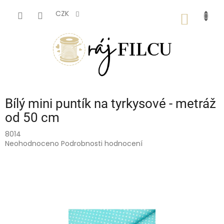
Přejít
na
CZK
NÁKUP
obsah
KOŠÍK
Bílý mini puntík na tyrkysové - metráž
od 50 cm
8014
Průměrné
Neohodnoceno
Podrobnosti hodnocení
hodnocení
produktu
je
0,0
z
5
hvězdiček.