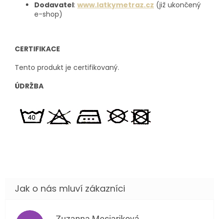
Dodavatel
:
www.latkymetraz.cz
(již ukončený
e-shop)
CERTIFIKACE
Tento produkt je certifikovaný.
ÚDRŽBA
Zuzanna Mesiariková