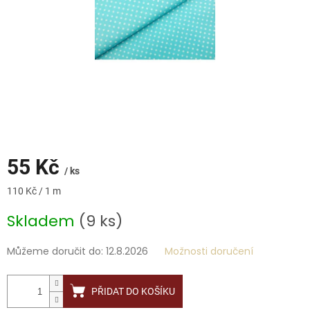
55 Kč
/ ks
Měrná
110 Kč / 1 m
cena:
Skladem
(9 ks)
Můžeme doručit do:
12.8.2026
Možnosti doručení
PŘIDAT DO KOŠÍKU