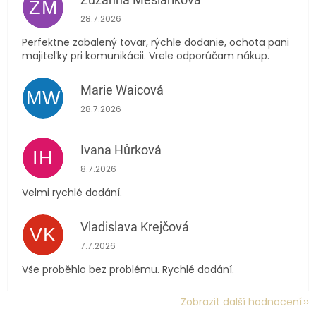
ZM
Hodnocení obchodu je 5 z 5 hvězdiček.
28.7.2026
Perfektne zabalený tovar, rýchle dodanie, ochota pani
majiteľky pri komunikácii. Vrele odporúčam nákup.
Marie Waicová
MW
Hodnocení obchodu je 5 z 5 hvězdiček.
28.7.2026
Ivana Hůrková
IH
Hodnocení obchodu je 5 z 5 hvězdiček.
8.7.2026
Velmi rychlé dodání.
Vladislava Krejčová
VK
Hodnocení obchodu je 5 z 5 hvězdiček.
7.7.2026
Vše proběhlo bez problému. Rychlé dodání.
Zobrazit další hodnocení