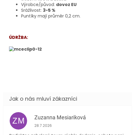
Výrobce/původ:
dovoz EU
Srážlivost:
3-5 %
Puntíky mají průměr 0,2 cm.
ÚDRŽBA:
Zuzanna Mesiariková
ZM
Hodnocení obchodu je 5 z 5 hvězdiček.
28.7.2026