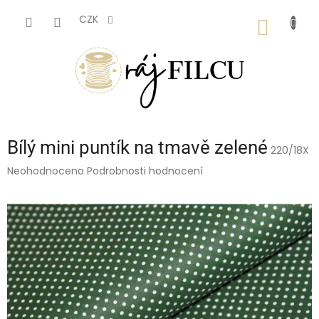
Přejít
na
CZK
NÁKUP
obsah
KOŠÍK
Bílý mini puntík na tmavě zelené
220/18X
Průměrné
Neohodnoceno
Podrobnosti hodnocení
hodnocení
produktu
je
0,0
z
5
hvězdiček.