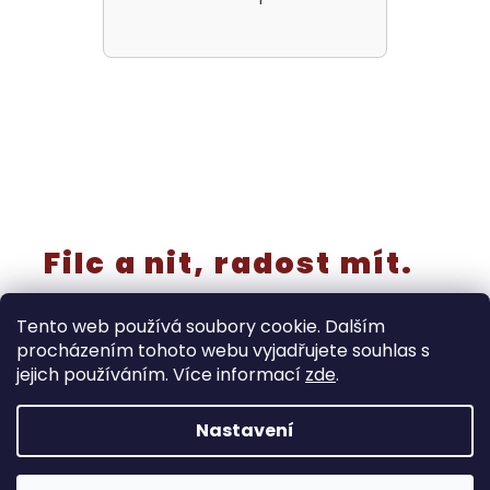
Filc a nit, radost mít.
Tento web používá soubory cookie. Dalším
procházením tohoto webu vyjadřujete souhlas s
jejich používáním. Více informací
zde
.
Vytvořil Shoptet
Nastavení
‼️Rušíme kategorii “výřezy a knoflíky” - již nebudou
samostatně v prodeji! Tyto produkty končí do 30.8. Dále
doprodáváme také prýmky, stuhy, miniatury, metrážové
Copyright 2026
Ráj filcu
. Všechna práva vyhrazena.