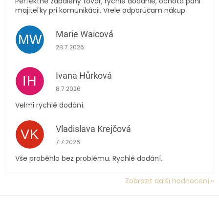
Perfektne zabalený tovar, rýchle dodanie, ochota pani
majiteľky pri komunikácii. Vrele odporúčam nákup.
Marie Waicová
MW
Hodnocení obchodu je 5 z 5 hvězdiček.
28.7.2026
Ivana Hůrková
IH
Hodnocení obchodu je 5 z 5 hvězdiček.
8.7.2026
Velmi rychlé dodání.
Vladislava Krejčová
VK
Hodnocení obchodu je 5 z 5 hvězdiček.
7.7.2026
Vše proběhlo bez problému. Rychlé dodání.
Zobrazit další hodnocení
Z
á