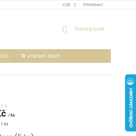
CZK
Přihlášení
NÁKUPNÍ
Prázdný košík
KOŠÍK
BLOG
🔄 Vrácení zboží
15 %
Kč
/ ks
 1 ks