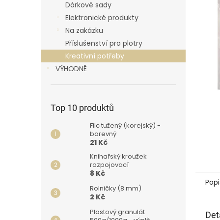
p
Dárkové sady
a
Elektronické produkty
n
Na zakázku
e
Příslušenství pro plotry
l
Kreativní potřeby
VÝHODNĚ
Top 10 produktů
Filc tužený (korejský) -
barevný
21 Kč
Knihařský kroužek
rozpojovací
8 Kč
Popi
Rolničky (8 mm)
2 Kč
Plastový granulát
Det