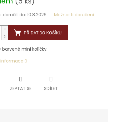
adem
(5 ks)
doručit do:
10.8.2026
Možnosti doručení
PŘIDAT DO KOŠÍKU
 barvené mini kolíčky.
í informace
ZEPTAT SE
SDÍLET