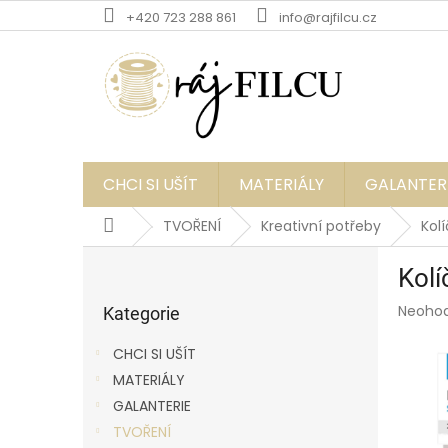
Přejít
+420 723 288 861
info@rajfilcu.cz
na
obsah
CHCI SI UŠÍT
MATERIÁLY
GALANTER
Domů
TVOŘENÍ
Kreativní potřeby
Kolí
P
Kolí
o
Přeskočit
s
Průmě
Neoho
kategorie
Kategorie
t
hodnoc
r
produk
CHCI SI UŠÍT
a
je
MATERIÁLY
0,0
n
z
GALANTERIE
n
5
í
TVOŘENÍ
hvězdič