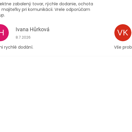
ektne zabalený tovar, rýchle dodanie, ochota
 majiteľky pri komunikácii. Vrele odporúčam
up.
Ivana Hůrková
IH
VK
Hodnocení obchodu je 5 z 5 hvězdiček.
8.7.2026
i rychlé dodání.
Vše prob