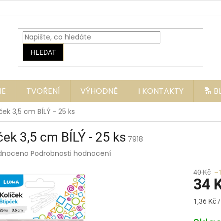
HLEDAT
IE
TVOŘENÍ
VÝHODNĚ
ℹ️ KONTAKTY
🔡 
ček 3,5 cm BÍLÝ - 25 ks
ček 3,5 cm BÍLÝ - 25 ks
7918
rné
dnoceno
Podrobnosti hodnocení
ení
tu
40 Kč
–
34 
Měrná
1,36 Kč /
cena:
ek.