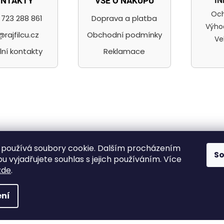
I
ONTAKTY
VŠE O NÁKUPU
Och
723 288 861
Doprava a platba
Výho
@rajfilcu.cz
Obchodní podmínky
Ve
lní kontakty
Reklamace
ilc a nit, radost mít
používá soubory cookie. Dalším procházením
S
 vyjadřujete souhlas s jejich používáním. Více
zde
.
,
ní
na.
Upravit nastavení cookies