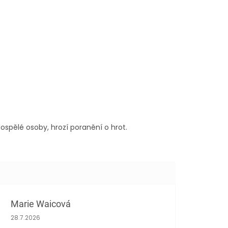
spělé osoby, hrozí poranění o hrot.
Marie Waicová
Hodnocení obchodu je 5 z 5 hvězdiček.
28.7.2026