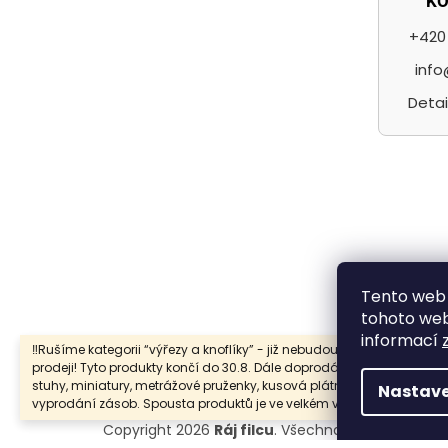
K
+420 
info
Detai
F
Tento web 
tohoto webu
informací
‼️Rušíme kategorii “výřezy a knoflíky” - již nebudou samostatně v
prodeji! Tyto produkty končí do 30.8. Dále doprodáváme také prýmky
stuhy, miniatury, metrážové pruženky, kusová plátna … a to do
Nastave
vyprodání zásob. Spousta produktů je ve velkém výprodeji.
Copyright 2026
Ráj filcu
. Všechna práva vyhraze