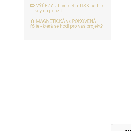
🧩 VÝŘEZY z filcu nebo TISK na filc
– kdy co použít
🧲 MAGNETICKÁ vs POKOVENÁ
fólie - která se hodí pro váš projekt?
Z
á
p
a
t
í