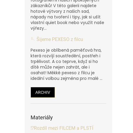
zákazníků! V této galerii najdete
hotové výtvory z našich sad,
nápady na tvoření i tipy, jak si ušít
vlastní quiet book nebo využít naše
výřezy...
🪡 Šijeme PEXESO z filcu
Pexeso je oblíbená paměťová hra,
která rozvíjí soustředění, postřeh i
trpělivost. A co teprve, když si ho
dítě může nejen zahrát, ale i
osahat! Měkké pexeso z filcu je
ideální volbou zejména pro malé ...
ARCHIV
Materiály
⁉️Rozdíl mezi FILCEM a PLSTÍ