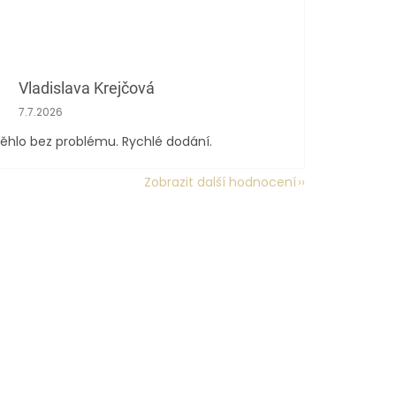
Vladislava Krejčová
Hodnocení obchodu je 5 z 5 hvězdiček.
7.7.2026
ěhlo bez problému. Rychlé dodání.
Zobrazit další hodnocení