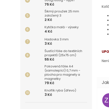
500g/1000g - výplň
75 Kč
Kolí
Šikmý proužek 25 mm
založený 3
2 Kč
Kytička malá - výseky
4 Kč
Hadovka 3 mm
3 Kč
Šustící fólie do textilních
UPO
projektů (25x75 cm)
55 Kč
Není
Pokovená fólie A4
(samolepící) 0,7 mm -
plocha pro magnety a
magnetky
79 Kč
Knoflík ryba (dřevo)
3 Kč