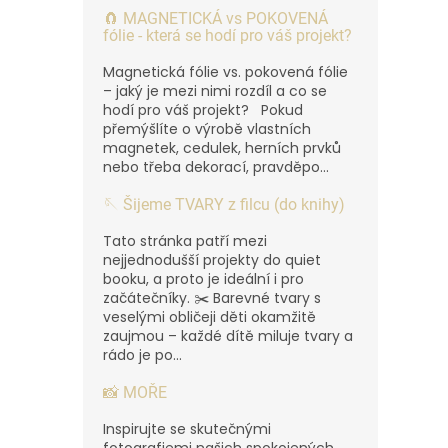
🧲 MAGNETICKÁ vs POKOVENÁ
fólie - která se hodí pro váš projekt?
Magnetická fólie vs. pokovená fólie
– jaký je mezi nimi rozdíl a co se
hodí pro váš projekt? Pokud
přemýšlíte o výrobě vlastních
magnetek, cedulek, herních prvků
nebo třeba dekorací, pravděpo...
🪡 Šijeme TVARY z filcu (do knihy)
Tato stránka patří mezi
nejjednodušší projekty do quiet
booku, a proto je ideální i pro
začátečníky. ✂️ Barevné tvary s
veselými obličeji děti okamžitě
zaujmou – každé dítě miluje tvary a
rádo je po...
📸 MOŘE
Inspirujte se skutečnými
fotografiemi našich spokojených