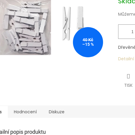
Skl
Můžeme 
40 Kč
–15 %
Dřevěné
Detailn
TISK
s
Hodnocení
Diskuze
ailní popis produktu