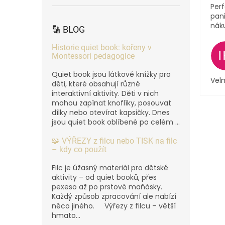
Perf
pani
nák
🔡 BLOG
Historie quiet book: kořeny v
Montessori pedagogice
Quiet book jsou látkové knížky pro
Velm
děti, které obsahují různé
interaktivní aktivity. Děti v nich
mohou zapínat knoflíky, posouvat
dílky nebo otevírat kapsičky. Dnes
jsou quiet book oblíbené po celém ...
🧩 VÝŘEZY z filcu nebo TISK na filc
– kdy co použít
Filc je úžasný materiál pro dětské
aktivity – od quiet booků, přes
pexeso až po prstové maňásky.
Každý způsob zpracování ale nabízí
něco jiného. Výřezy z filcu – větší
hmato...