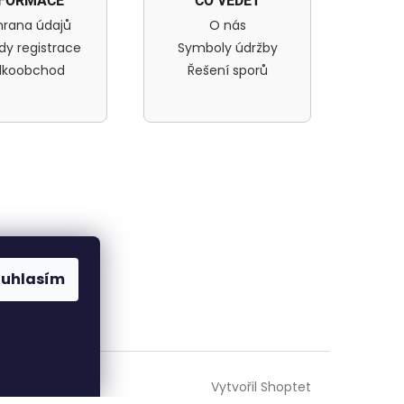
NFORMACE
CO VĚDĚT
rana údajů
O nás
dy registrace
Symboly údržby
lkoobchod
Řešení sporů
.
ouhlasím
Vytvořil Shoptet