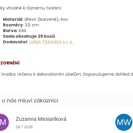
čky vhodné k různému tvoření.
Materiál
: dřevo (barvené), kov
Rozměry
: 3,5 cm
Barva
: bílá
Sada obsahuje 25 kusů
Dodavatel
:
LUMA TRADING s.r.o.
ZORNĚNÍ
 hračka. Určeno k dekorativním účelům. Doporučujeme dohled do
Zuzanna Mesiariková
ZM
MW
Hodnocení obchodu je 5 z 5 hvězdiček.
28.7.2026