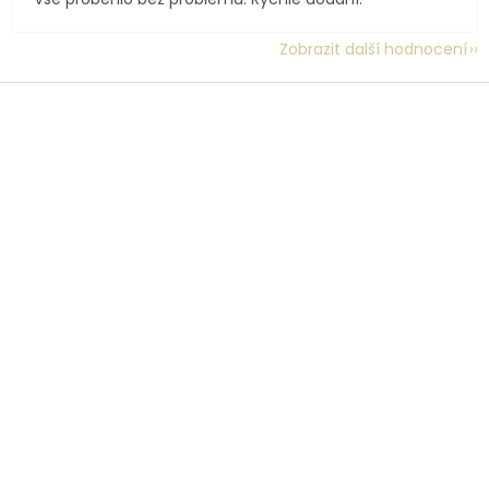
Zobrazit další hodnocení
Z
á
p
a
t
í