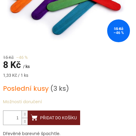
15 Kč
–46 %
15 Kč
–46 %
8 Kč
/ ks
Měrná
1,33 Kč / 1 ks
cena:
Poslední kusy
(3 ks)
Možnosti doručení
PŘIDAT DO KOŠÍKU
Dřevěné barevné špachtle.