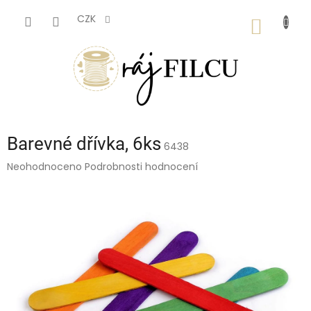
Přejít
na
CZK
NÁKUP
obsah
KOŠÍK
Barevné dřívka, 6ks
6438
Průměrné
Neohodnoceno
Podrobnosti hodnocení
hodnocení
produktu
je
0,0
z
5
hvězdiček.