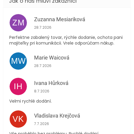
Zuzanna Mesiariková
ZM
Hodnocení obchodu je 5 z 5 hvězdiček.
28.7.2026
Perfektne zabalený tovar, rýchle dodanie, ochota pani
majiteľky pri komunikácii. Vrele odporúčam nákup.
Marie Waicová
MW
Hodnocení obchodu je 5 z 5 hvězdiček.
28.7.2026
Ivana Hůrková
IH
Hodnocení obchodu je 5 z 5 hvězdiček.
8.7.2026
Velmi rychlé dodání.
Vladislava Krejčová
VK
Hodnocení obchodu je 5 z 5 hvězdiček.
7.7.2026
Vše proběhlo bez problému. Rychlé dodání.