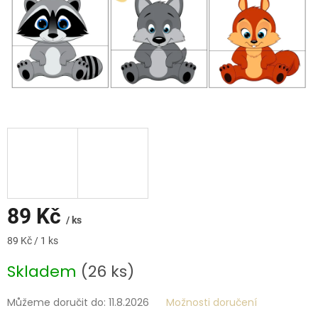
89 Kč
/ ks
Měrná
89 Kč / 1 ks
cena:
Skladem
(26 ks)
Můžeme doručit do:
11.8.2026
Možnosti doručení