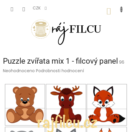
Přejít
na
CZK
NÁKUP
obsah
KOŠÍK
Puzzle zvířata mix 1 - filcový panel
96
Průměrné
Neohodnoceno
Podrobnosti hodnocení
hodnocení
produktu
je
0,0
z
5
hvězdiček.