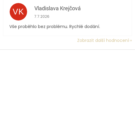
Vladislava Krejčová
VK
Hodnocení obchodu je 5 z 5 hvězdiček.
7.7.2026
Vše proběhlo bez problému. Rychlé dodání.
Zobrazit další hodnocení
Z
á
p
a
t
í