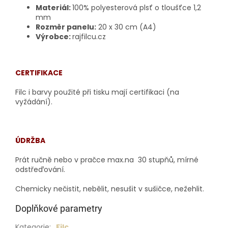
Materiál:
100% polyesterová plsť o tloušťce 1,2
mm
Rozměr panelu:
20 x 30 cm (A4)
Výrobce:
rajfilcu.cz
CERTIFIKACE
Filc i barvy použité při tisku mají certifikaci
(na
vyžádání).
ÚDRŽBA
Prát ručně nebo v pračce max.na 30 stupňů, mírné
odstřeďování.
Chemicky nečistit, nebělit, nesušit v sušičce, nežehlit.
Doplňkové parametry
Kategorie
:
Filc