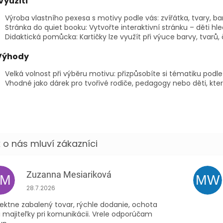
Využití
Výroba vlastního pexesa s motivy podle vás: zvířátka, tvary, bar
Stránka do quiet booku: Vytvořte interaktivní stránku – děti hle
Didaktická pomůcka: Kartičky lze využít při výuce barvy, tvarů, č
Výhody
Velká volnost při výběru motivu: přizpůsobíte si tématiku podle
Vhodné jako dárek pro tvořivé rodiče, pedagogy nebo děti, které
Zuzanna Mesiariková
ZM
MW
Hodnocení obchodu je 5 z 5 hvězdiček.
28.7.2026
ektne zabalený tovar, rýchle dodanie, ochota
 majiteľky pri komunikácii. Vrele odporúčam