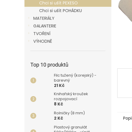
p
Chci si ušít PEXESO
a
Chci si ušít POHÁDKU
n
MATERIÁLY
e
GALANTERIE
l
TVOŘENÍ
VÝHODNĚ
Top 10 produktů
Filc tužený (korejský) -
barevný
21 Kč
Knihařský kroužek
rozpojovací
8 Kč
Rolničky (8 mm)
Popi
2 Kč
Plastový granulát