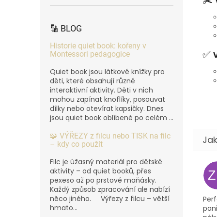
🔡 BLOG
Historie quiet book: kořeny v
✅
Montessori pedagogice
Quiet book jsou látkové knížky pro
děti, které obsahují různé
interaktivní aktivity. Děti v nich
mohou zapínat knoflíky, posouvat
dílky nebo otevírat kapsičky. Dnes
jsou quiet book oblíbené po celém ...
🧩 VÝŘEZY z filcu nebo TISK na filc
– kdy co použít
Filc je úžasný materiál pro dětské
aktivity – od quiet booků, přes
pexeso až po prstové maňásky.
Každý způsob zpracování ale nabízí
něco jiného. Výřezy z filcu – větší
Perf
hmato...
pani