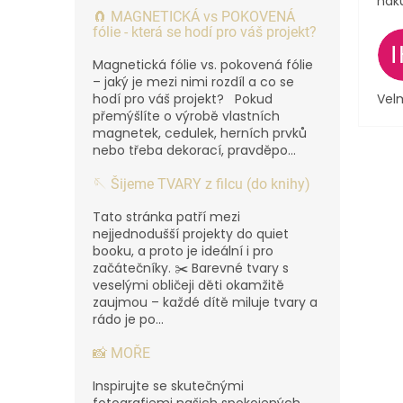
nák
🧲 MAGNETICKÁ vs POKOVENÁ
fólie - která se hodí pro váš projekt?
Magnetická fólie vs. pokovená fólie
– jaký je mezi nimi rozdíl a co se
hodí pro váš projekt? Pokud
Velm
přemýšlíte o výrobě vlastních
magnetek, cedulek, herních prvků
nebo třeba dekorací, pravděpo...
🪡 Šijeme TVARY z filcu (do knihy)
Tato stránka patří mezi
nejjednodušší projekty do quiet
booku, a proto je ideální i pro
začátečníky. ✂️ Barevné tvary s
veselými obličeji děti okamžitě
zaujmou – každé dítě miluje tvary a
rádo je po...
📸 MOŘE
Inspirujte se skutečnými
fotografiemi našich spokojených