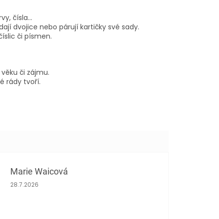
vy, čísla…
dají dvojice nebo párují kartičky své sady.
íslic či písmen.
 věku či zájmu.
 rády tvoří.
Marie Waicová
Hodnocení obchodu je 5 z 5 hvězdiček.
28.7.2026