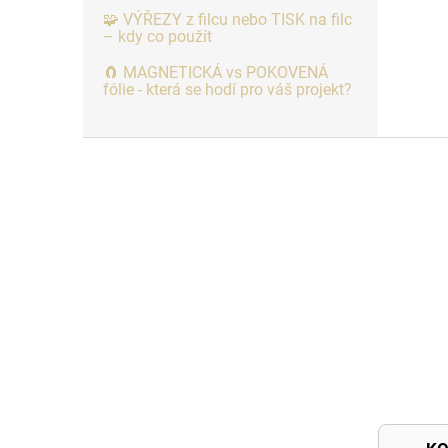
🧩 VÝŘEZY z filcu nebo TISK na filc
– kdy co použít
🧲 MAGNETICKÁ vs POKOVENÁ
fólie - která se hodí pro váš projekt?
Z
á
p
a
t
í