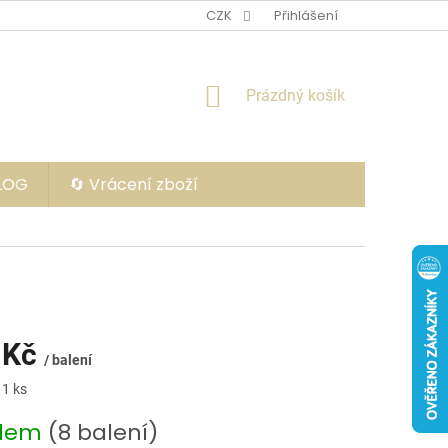
CZK
Přihlášení
NÁKUPNÍ
Prázdný košík
KOŠÍK
BLOG
🔄 Vrácení zboží
 Kč
/ balení
 1 ks
adem
(8 balení)