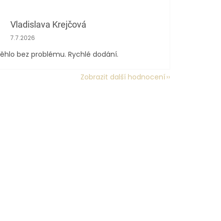
Vladislava Krejčová
Hodnocení obchodu je 5 z 5 hvězdiček.
7.7.2026
ěhlo bez problému. Rychlé dodání.
Zobrazit další hodnocení