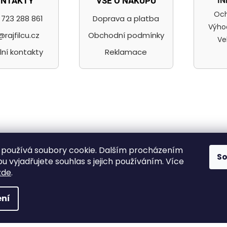
I
ONTAKTY
VŠE O NÁKUPU
Och
723 288 861
Doprava a platba
Výho
@rajfilcu.cz
Obchodní podmínky
Ve
lní kontakty
Reklamace
ilc a nit, radost mít
používá soubory cookie. Dalším procházením
S
 vyjadřujete souhlas s jejich používáním. Více
zde
.
,
ní
na.
Upravit nastavení cookies