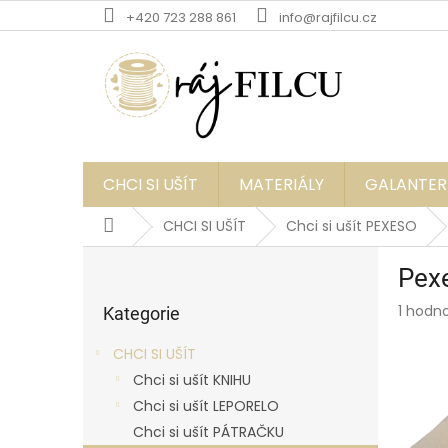
Přejít
+420 723 288 861
info@rajfilcu.cz
na
obsah
CHCI SI UŠÍT
MATERIÁLY
GALANTER
Domů
CHCI SI UŠÍT
Chci si ušít PEXESO
P
Pexe
o
Přeskočit
s
Průmě
1 hodn
kategorie
Kategorie
t
hodnoc
r
produk
CHCI SI UŠÍT
a
je
Chci si ušít KNIHU
5,0
n
z
Chci si ušít LEPORELO
n
5
í
Chci si ušít PÁTRAČKU
hvězdič