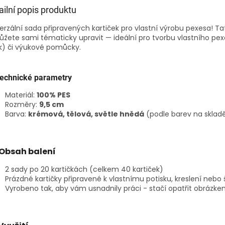
ailní popis produktu
erzální sada připravených kartiček pro vlastní výrobu pexesa! Ta
ůžete sami tématicky upravit — ideální pro tvorbu vlastního pexe
k) či výukové pomůcky.
Technické parametry
Materiál:
100% PES
Rozměry:
9,5 cm
Barva:
krémová, tělová, světle hnědá
(podle barev na sklad
Obsah balení
2 sady po 20 kartičkách (celkem 40 kartiček)
Prázdné kartičky připravené k vlastnímu potisku, kreslení nebo š
Vyrobeno tak, aby vám usnadnily práci - stačí opatřit obrázke