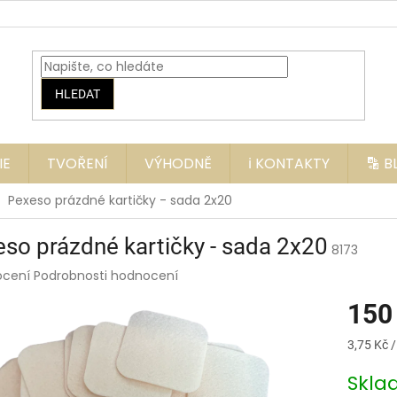
HLEDAT
IE
TVOŘENÍ
VÝHODNĚ
ℹ️ KONTAKTY
🔡 
Pexeso prázdné kartičky - sada 2x20
so prázdné kartičky - sada 2x20
8173
rné
ocení
Podrobnosti hodnocení
ení
150
tu
Měrná
3,75 Kč /
cena:
Skl
ek.