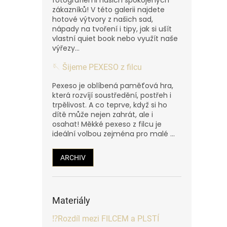
zákazníků! V této galerii najdete
hotové výtvory z našich sad,
nápady na tvoření i tipy, jak si ušít
vlastní quiet book nebo využít naše
výřezy...
🪡 Šijeme PEXESO z filcu
Pexeso je oblíbená paměťová hra,
která rozvíjí soustředění, postřeh i
trpělivost. A co teprve, když si ho
dítě může nejen zahrát, ale i
osahat! Měkké pexeso z filcu je
ideální volbou zejména pro malé ...
ARCHIV
Materiály
⁉️Rozdíl mezi FILCEM a PLSTÍ