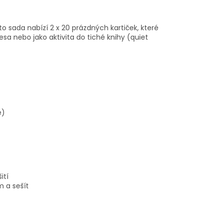
to sada nabízí 2 x 20 prázdných kartiček, které
sa nebo jako aktivita do tiché knihy (quiet
ě)
ití
m a sešít