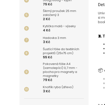
500g/1000g - výplň
75 Kč
Det
Šikmý proužek 25 mm
Univ
založený 3
si m
2 Kč
boo
Kytička malá - výseky
4 Kč
🧵 
Hadovka 3 mm
3 Kč
Šustící fólie do textilních
projektů (25x75 cm)
55 Kč
Pokovená fólie A4
(samolepící) 0,7 mm -
📦
plocha pro magnety a
magnetky
79 Kč
Knoflík ryba (dřevo)
3 Kč
✂️