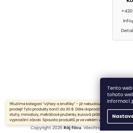
K
+420 
info
Detai
F
Tento web 
tohoto webu
informací
‼️Rušíme kategorii “výřezy a knoflíky” - již nebudou samostatně v
prodeji! Tyto produkty končí do 30.8. Dále doprodáváme také prýmky
stuhy, miniatury, metrážové pruženky, kusová plátna … a to do
Nastave
vyprodání zásob. Spousta produktů je ve velkém výprodeji.
Copyright 2026
Ráj filcu
. Všechna práva vyhraze