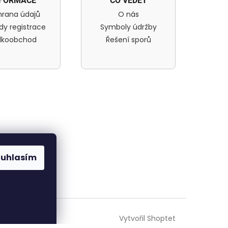
NFORMACE
CO VĚDĚT
rana údajů
O nás
dy registrace
Symboly údržby
lkoobchod
Řešení sporů
.
ouhlasím
Vytvořil Shoptet