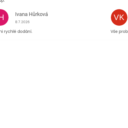
up.
Ivana Hůrková
IH
VK
Hodnocení obchodu je 5 z 5 hvězdiček.
8.7.2026
i rychlé dodání.
Vše prob