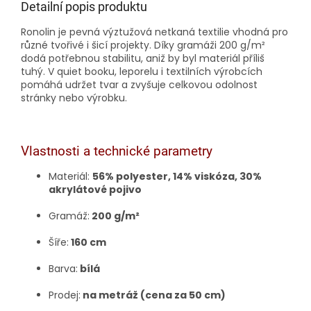
Detailní popis produktu
Ronolin je pevná výztužová netkaná textilie vhodná pro
různé tvořivé i šicí projekty. Díky gramáži 200 g/m²
dodá potřebnou stabilitu, aniž by byl materiál příliš
tuhý. V quiet booku, leporelu i textilních výrobcích
pomáhá udržet tvar a zvyšuje celkovou odolnost
stránky nebo výrobku.
Vlastnosti a technické parametry
Materiál:
56% polyester, 14% viskóza, 30%
akrylátové pojivo
Gramáž:
200 g/m²
Šíře:
160 cm
Barva:
bílá
Prodej:
na metráž (cena za 50 cm)