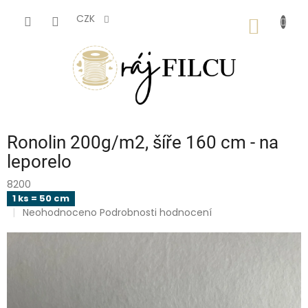
Přejít
na
CZK
NÁKUP
obsah
KOŠÍK
Ronolin 200g/m2, šíře 160 cm - na
leporelo
8200
1 ks = 50 cm
🇨🇿
Průměrné
Neohodnoceno
Podrobnosti hodnocení
hodnocení
produktu
je
0,0
z
5
hvězdiček.