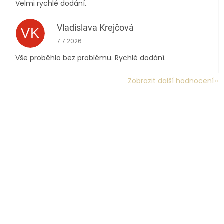
Velmi rychlé dodání.
Vladislava Krejčová
VK
Hodnocení obchodu je 5 z 5 hvězdiček.
7.7.2026
Vše proběhlo bez problému. Rychlé dodání.
Zobrazit další hodnocení
Z
á
p
a
t
í