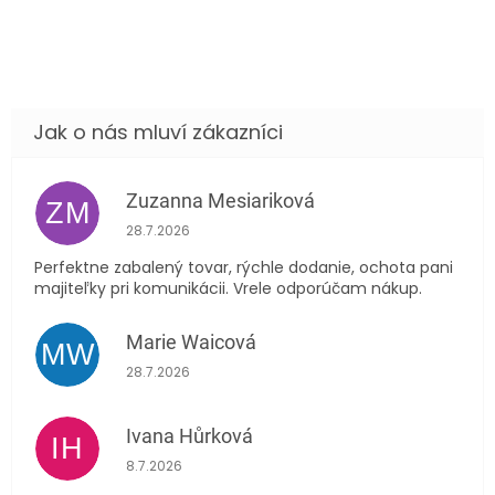
Zuzanna Mesiariková
ZM
Hodnocení obchodu je 5 z 5 hvězdiček.
28.7.2026
Perfektne zabalený tovar, rýchle dodanie, ochota pani
majiteľky pri komunikácii. Vrele odporúčam nákup.
Marie Waicová
MW
Hodnocení obchodu je 5 z 5 hvězdiček.
28.7.2026
Ivana Hůrková
IH
Hodnocení obchodu je 5 z 5 hvězdiček.
8.7.2026