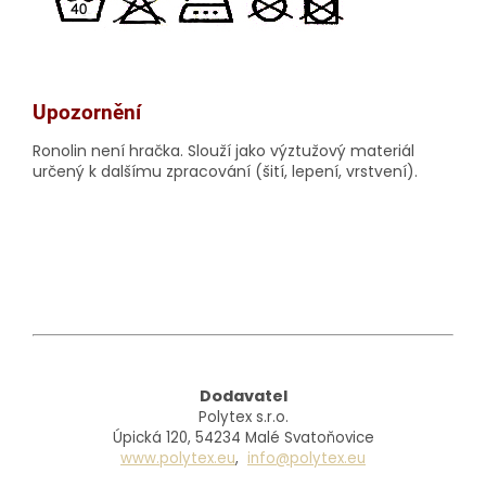
Upozornění
Ronolin není hračka. Slouží jako výztužový materiál
určený k dalšímu zpracování (šití, lepení, vrstvení).
Dodavatel
Polytex s.r.o.
Úpická 120, 54234 Malé Svatoňovice
www.polytex.eu
,
info@polytex.eu