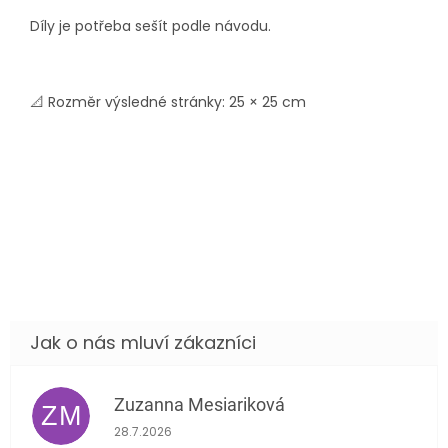
Díly je potřeba sešít podle návodu.
📐 Rozměr výsledné stránky: 25 × 25 cm
Zuzanna Mesiariková
ZM
Hodnocení obchodu je 5 z 5 hvězdiček.
28.7.2026