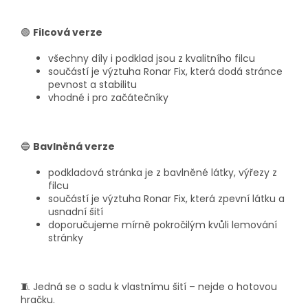
🟢
Filcová verze
všechny díly i podklad jsou z kvalitního filcu
součástí je výztuha Ronar Fix, která dodá stránce
pevnost a stabilitu
vhodné i pro začátečníky
🔵
Bavlněná verze
podkladová stránka je z bavlněné látky, výřezy z
filcu
součástí je výztuha Ronar Fix, která zpevní látku a
usnadní šití
doporučujeme mírně pokročilým kvůli lemování
stránky
🧵 Jedná se o sadu k vlastnímu šití – nejde o hotovou
hračku.