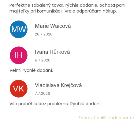
Perfektne zabalený tovar, rýchle dodanie, ochota pani
majiteľky pri komunikácii. Vrele odporúčam nákup.
Marie Waicová
MW
Hodnocení obchodu je 5 z 5 hvězdiček.
28.7.2026
Ivana Hůrková
IH
Hodnocení obchodu je 5 z 5 hvězdiček.
8.7.2026
Velmi rychlé dodání.
Vladislava Krejčová
VK
Hodnocení obchodu je 5 z 5 hvězdiček.
7.7.2026
Vše proběhlo bez problému. Rychlé dodání.
Zobrazit další hodnocení
Z
á