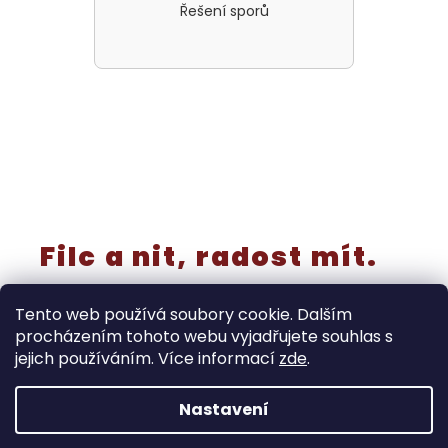
Řešení sporů
Filc a nit, radost mít.
Tento web používá soubory cookie. Dalším
procházením tohoto webu vyjadřujete souhlas s
jejich používáním. Více informací
zde
.
Vytvořil Shoptet
Nastavení
‼️Rušíme kategorii “výřezy a knoflíky” - již nebudou
samostatně v prodeji! Tyto produkty končí do 30.8. Dále