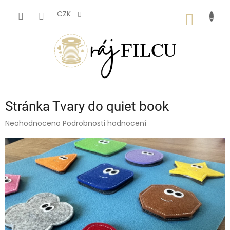
Přejít
na
CZK
NÁKUP
obsah
KOŠÍK
Stránka Tvary do quiet book
Průměrné
Neohodnoceno
Podrobnosti hodnocení
hodnocení
produktu
je
0,0
z
5
hvězdiček.