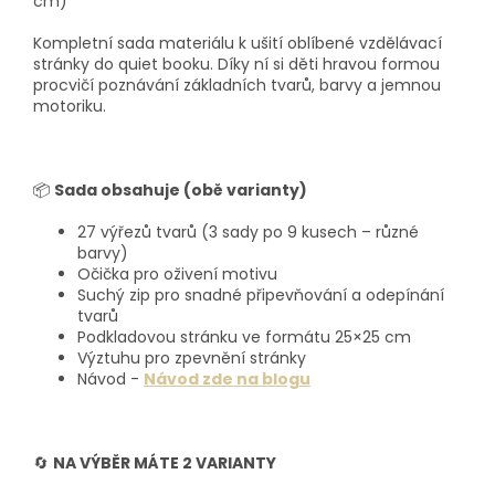
cm)
Kompletní sada materiálu k ušití oblíbené vzdělávací
stránky do quiet booku. Díky ní si děti hravou formou
procvičí poznávání základních tvarů, barvy a jemnou
motoriku.
📦
Sada obsahuje (obě varianty)
27 výřezů tvarů (3 sady po 9 kusech – různé
barvy)
Očička pro oživení motivu
Suchý zip pro snadné připevňování a odepínání
tvarů
Podkladovou stránku ve formátu 25×25 cm
Výztuhu pro zpevnění stránky
Návod -
Návod zde na blogu
🔄
NA VÝBĚR MÁTE 2 VARIANTY