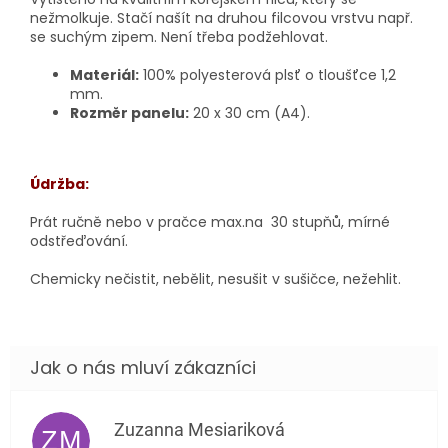
nežmolkuje. Stačí našít na druhou filcovou vrstvu např.
se suchým zipem. Není třeba podžehlovat.
Materiál:
100% polyesterová plsť o tloušťce 1,2
mm.
Rozměr panelu:
20 x 30 cm (A4).
Údržba:
Prát ručně nebo v pračce max.na 30 stupňů, mírné
odstřeďování.
Chemicky nečistit, nebělit, nesušit v sušičce, nežehlit.
Zuzanna Mesiariková
ZM