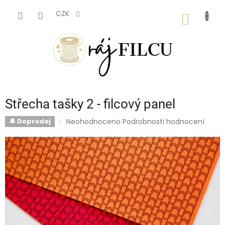
Přejít
na
CZK
NÁKUP
obsah
KOŠÍK
Střecha tašky 2 - filcový panel
Průměrné
Neohodnoceno
Podrobnosti hodnocení
🔔 Doprodej
hodnocení
produktu
je
0,0
z
5
hvězdiček.