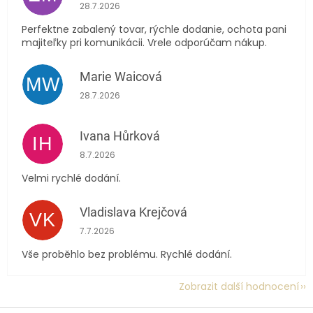
Hodnocení obchodu je 5 z 5 hvězdiček.
28.7.2026
Perfektne zabalený tovar, rýchle dodanie, ochota pani
majiteľky pri komunikácii. Vrele odporúčam nákup.
Marie Waicová
MW
Hodnocení obchodu je 5 z 5 hvězdiček.
28.7.2026
Ivana Hůrková
IH
Hodnocení obchodu je 5 z 5 hvězdiček.
8.7.2026
Velmi rychlé dodání.
Vladislava Krejčová
VK
Hodnocení obchodu je 5 z 5 hvězdiček.
7.7.2026
Vše proběhlo bez problému. Rychlé dodání.
Zobrazit další hodnocení