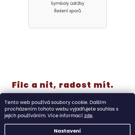
Symboly údržby
Řešení sporů
Filc a nit, radost mít.
Tento web používá soubory cookie. Dalším
procházením tohoto webu vyjadřujete souhlas s
jejich používáním. Více informací
zde
.
Vytvořil Shoptet
Nastavení
‼️Rušíme kategorii “výřezy a knoflíky” - již nebudou