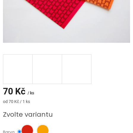
70 Kč
/ ks
Měrná
od 70 Kč / 1 ks
cena:
Zvolte variantu
Barva