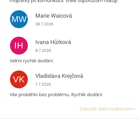
majiteľky pri komunikácii. Vrele odporúčam nákup.
Marie Waicová
MW
Hodnocení obchodu je 5 z 5 hvězdiček.
28.7.2026
Ivana Hůrková
IH
Hodnocení obchodu je 5 z 5 hvězdiček.
8.7.2026
Velmi rychlé dodání.
Vladislava Krejčová
VK
Hodnocení obchodu je 5 z 5 hvězdiček.
7.7.2026
Vše proběhlo bez problému. Rychlé dodání.
Zobrazit další hodnocení
Z
á
p