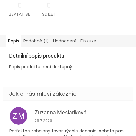
ZEPTAT SE
SDÍLET
Popis
Podobné (1)
Hodnocení
Diskuze
Detailní popis produktu
Popis produktu není dostupný
Zuzanna Mesiariková
ZM
Hodnocení obchodu je 5 z 5 hvězdiček.
28.7.2026
Perfektne zabalený tovar, rýchle dodanie, ochota pani