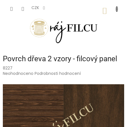
Přejít
na
CZK
NÁKUP
obsah
KOŠÍK
Povrch dřeva 2 vzory - filcový panel
8227
Průměrné
Neohodnoceno
Podrobnosti hodnocení
hodnocení
produktu
je
0,0
z
5
hvězdiček.