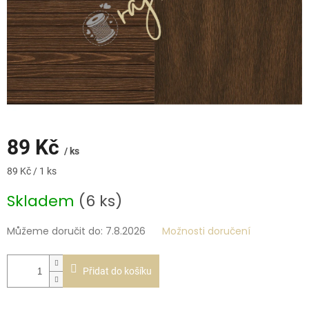
89 Kč
/ ks
Měrná
89 Kč / 1 ks
cena:
Skladem
(6 ks)
Můžeme doručit do:
7.8.2026
Možnosti doručení
Přidat do košíku