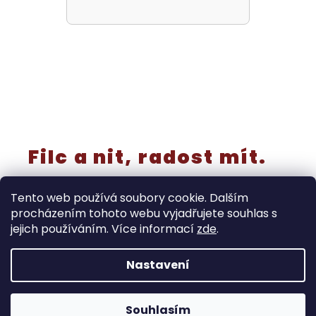
Filc a nit, radost mít.
Tento web používá soubory cookie. Dalším
procházením tohoto webu vyjadřujete souhlas s
jejich používáním. Více informací
zde
.
Vytvořil Shoptet
Nastavení
‼️Rušíme kategorii “výřezy a knoflíky” - již nebudou
samostatně v prodeji! Tyto produkty končí do 30.8. Dále
doprodáváme také prýmky, stuhy, miniatury, metrážové
Copyright 2026
Ráj filcu
. Všechna práva vyhrazena.
pruženky, kusová plátna … a to do vyprodání zásob.
Souhlasím
Upravit nastavení cookies